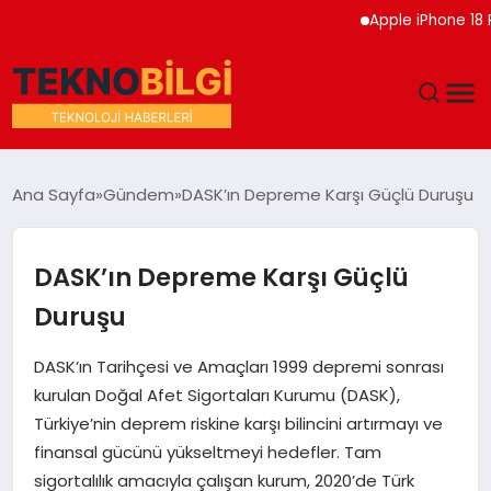
Apple iPhone 18 Pro Etk
GÜNDEM
Ana Sayfa
Gündem
DASK’ın Depreme Karşı Güçlü Duruşu
DÜNYA
DASK’ın Depreme Karşı Güçlü
EĞITIM
Duruşu
EKONOMI
DASK’ın Tarihçesi ve Amaçları 1999 depremi sonrası
kurulan Doğal Afet Sigortaları Kurumu (DASK),
MAGAZIN
Türkiye’nin deprem riskine karşı bilincini artırmayı ve
finansal gücünü yükseltmeyi hedefler. Tam
SAĞLIK
sigortalılık amacıyla çalışan kurum, 2020’de Türk