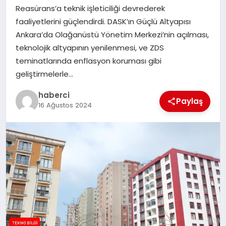
Reasürans’a teknik işleticiliği devrederek
SIYASET
faaliyetlerini güçlendirdi. DASK’ın Güçlü Altyapısı
Ankara’da Olağanüstü Yönetim Merkezi’nin açılması,
SPOR
teknolojik altyapının yenilenmesi, ve ZDS
teminatlarında enflasyon koruması gibi
TEKNOLOJI
geliştirmelerle…
YAŞAM
haberci
Paylaş
16 Ağustos 2024