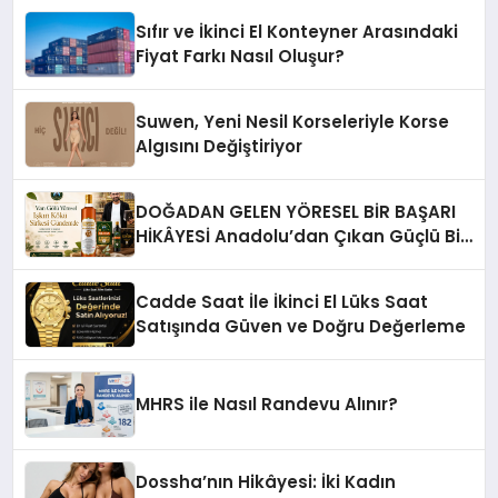
Sıfır ve İkinci El Konteyner Arasındaki
Fiyat Farkı Nasıl Oluşur?
Suwen, Yeni Nesil Korseleriyle Korse
Algısını Değiştiriyor
DOĞADAN GELEN YÖRESEL BİR BAŞARI
HİKÂYESİ Anadolu’dan Çıkan Güçlü Bir
Başarı Hikâyesi: Van Gölü Yöresel
Işkın Kökü Sirkesi
Cadde Saat İle İkinci El Lüks Saat
Satışında Güven ve Doğru Değerleme
MHRS ile Nasıl Randevu Alınır?
Dossha’nın Hikâyesi: İki Kadın