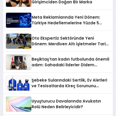
Girişimciden Doğan Bir Marka
Meta Reklamlarında Yeni Dönem:
Türkiye Hedeflemelerine Yüzde 5
Konum Ücreti Geldi
Oto Ekspertiz Sektöründe Yeni
Dönem: Merdiven Altı İşletmeler Tarih
Oluyor
Beşiktaş’tan kadın futbolunda önemli
adım: Sahadaki liderler Didem
Karagenç ve Başak Gündoğdu kulüp
hafızasını geleceğe taşıyacak
Şebeke Sularındaki Sertlik, Ev Aletleri
ve Tesisatlarda Kireç Sorununu
Artırıyor
Uyuşturucu Davalarında Avukatın
Rolü Neden Belirleyicidir?