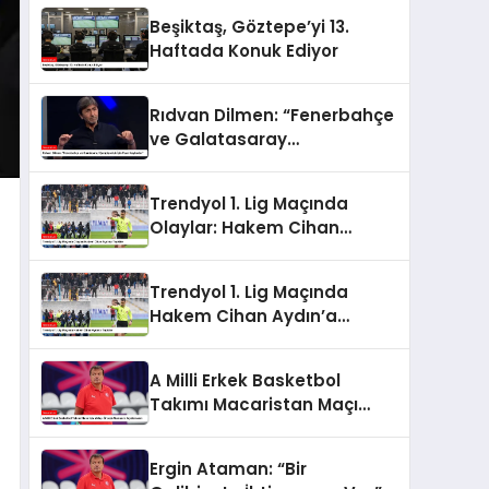
Beşiktaş, Göztepe’yi 13.
Haftada Konuk Ediyor
Rıdvan Dilmen: “Fenerbahçe
ve Galatasaray
Şampiyonluk İçin Puan
Kaybeder”
Trendyol 1. Lig Maçında
Olaylar: Hakem Cihan
Aydın’a Tepkiler
Trendyol 1. Lig Maçında
Hakem Cihan Aydın’a
Tepkiler
A Milli Erkek Basketbol
Takımı Macaristan Maçı
Öncesi Ataman’ın
Açıklamaları
Ergin Ataman: “Bir