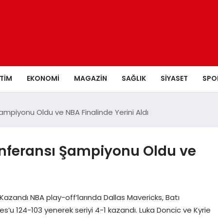
ITIM
EKONOMI
MAGAZIN
SAĞLIK
SIYASET
SPO
ampiyonu Oldu ve NBA Finalinde Yerini Aldı
onferansı Şampiyonu Oldu ve
 Kazandı NBA play-off’larında Dallas Mavericks, Batı
s’u 124-103 yenerek seriyi 4-1 kazandı. Luka Doncic ve Kyrie