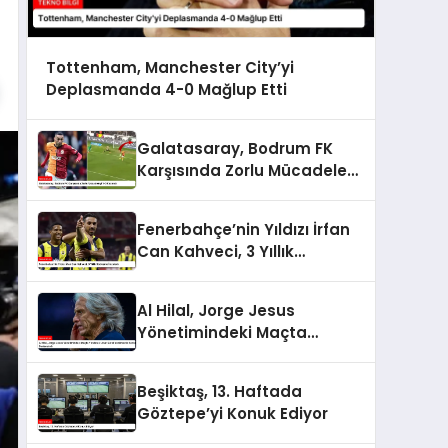
Tottenham, Manchester City’yi
Deplasmanda 4-0 Mağlup Etti
Galatasaray, Bodrum FK
Karşısında Zorlu Mücadeleyi
1-0 Kazandı
Fenerbahçe’nin Yıldızı İrfan
Can Kahveci, 3 Yıllık
Sözleşme İmzaladı
Al Hilal, Jorge Jesus
Yönetimindeki Maçta
Yenilerek Uzun Süreli
Yenilmezlik Serisini
Beşiktaş, 13. Haftada
Sonlandırdı
Göztepe’yi Konuk Ediyor