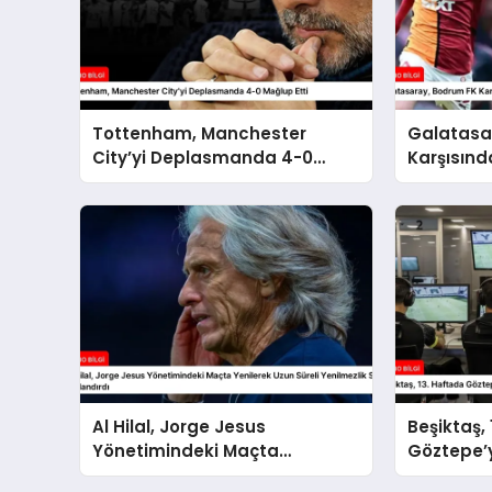
Tottenham, Manchester
Galatasa
City’yi Deplasmanda 4-0
Karşısınd
Mağlup Etti
0 Kazand
Al Hilal, Jorge Jesus
Beşiktaş,
Yönetimindeki Maçta
Göztepe’y
Yenilerek Uzun Süreli