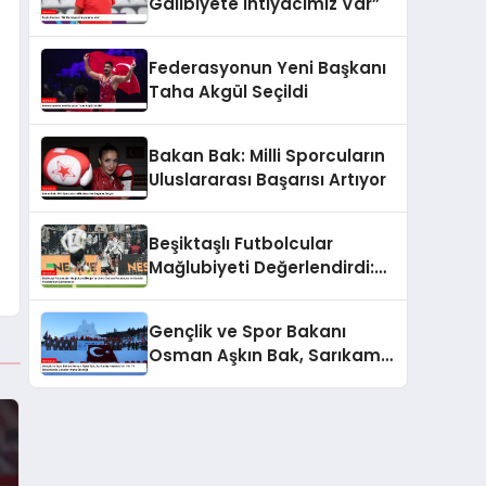
Galibiyete İhtiyacımız Var”
Federasyonun Yeni Başkanı
Taha Akgül Seçildi
Bakan Bak: Milli Sporcuların
Uluslararası Başarısı Artıyor
Beşiktaşlı Futbolcular
Mağlubiyeti Değerlendirdi:
Gedson Fernandes ve
Gabriel Paulista’dan
Gençlik ve Spor Bakanı
Açıklamalar
Osman Aşkın Bak, Sarıkamış
Harekatı’nın 110. Yıl
Dönümünde Gençleri Anma
Etkinliği