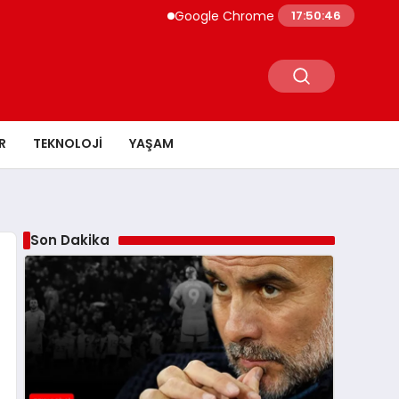
Google Chrome Yapay Zeka ile Güçleniyor
17:50:47
R
TEKNOLOJI
YAŞAM
Son Dakika