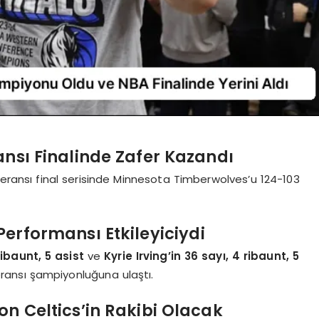
ansı Finalinde Zafer Kazandı
feransı final serisinde Minnesota Timberwolves’u 124-103
 Performansı Etkileyiciydi
ribaunt, 5 asist
ve
Kyrie Irving’in 36 sayı, 4 ribaunt, 5
eransı şampiyonluğuna ulaştı.
on Celtics’in Rakibi Olacak