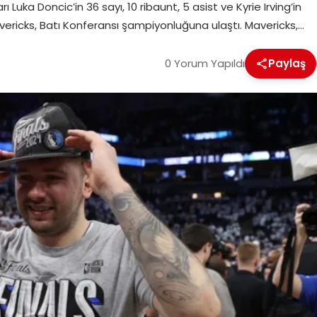
rı Luka Doncic’in 36 sayı, 10 ribaunt, 5 asist ve Kyrie Irving’in
Mavericks, Batı Konferansı şampiyonluğuna ulaştı. Mavericks,…
0 Yorum Yapıldı
Paylaş