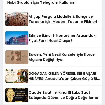
Hobi Grupları İçin Telegram Kullanımı
Ahşap Pergola Modelleri: Bahçe ve
Teraslar İçin Modern Tasarım Fikirleri
Sıfır ve İkinci El Konteyner Arasındaki
Fiyat Farkı Nasıl Oluşur?
Suwen, Yeni Nesil Korseleriyle Korse
Algısını Değiştiriyor
DOĞADAN GELEN YÖRESEL BİR BAŞARI
HİKÂYESİ Anadolu’dan Çıkan Güçlü Bir
Başarı Hikâyesi: Van Gölü Yöresel
Işkın Kökü Sirkesi
Cadde Saat İle İkinci El Lüks Saat
Satışında Güven ve Doğru Değerleme