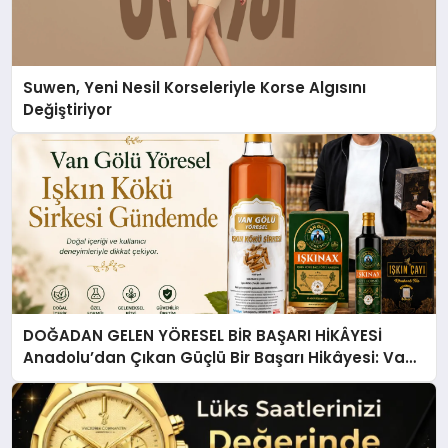
Suwen, Yeni Nesil Korseleriyle Korse Algısını
Değiştiriyor
DOĞADAN GELEN YÖRESEL BİR BAŞARI HİKÂYESİ
Anadolu’dan Çıkan Güçlü Bir Başarı Hikâyesi: Van
Gölü Yöresel Işkın Kökü Sirkesi