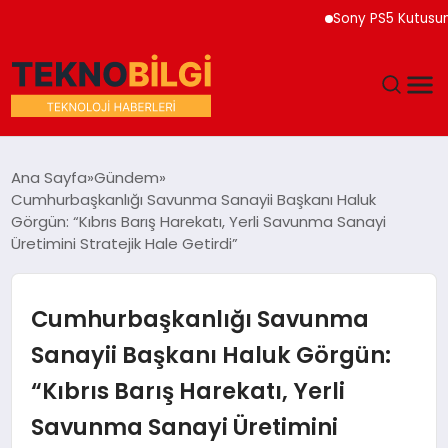
Sony PS5 Kutusuna 202
GÜNDEM
Ana Sayfa
Gündem
Cumhurbaşkanlığı Savunma Sanayii Başkanı Haluk
DÜNYA
Görgün: “Kıbrıs Barış Harekatı, Yerli Savunma Sanayi
Üretimini Stratejik Hale Getirdi”
EĞITIM
Cumhurbaşkanlığı Savunma
EKONOMI
Sanayii Başkanı Haluk Görgün:
MAGAZIN
“Kıbrıs Barış Harekatı, Yerli
SAĞLIK
Savunma Sanayi Üretimini