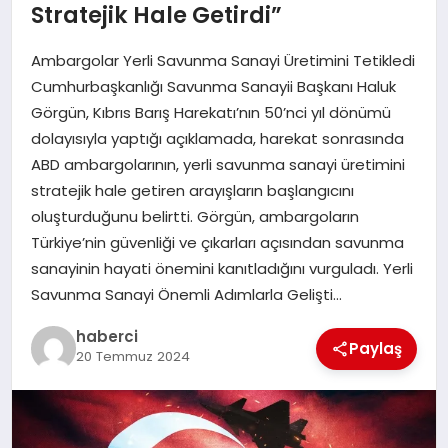
Stratejik Hale Getirdi”
SIYASET
Ambargolar Yerli Savunma Sanayi Üretimini Tetikledi
SPOR
Cumhurbaşkanlığı Savunma Sanayii Başkanı Haluk
Görgün, Kıbrıs Barış Harekatı’nın 50’nci yıl dönümü
TEKNOLOJI
dolayısıyla yaptığı açıklamada, harekat sonrasında
ABD ambargolarının, yerli savunma sanayi üretimini
YAŞAM
stratejik hale getiren arayışların başlangıcını
oluşturduğunu belirtti. Görgün, ambargoların
Türkiye’nin güvenliği ve çıkarları açısından savunma
sanayinin hayati önemini kanıtladığını vurguladı. Yerli
Savunma Sanayi Önemli Adımlarla Gelişti…
haberci
Paylaş
20 Temmuz 2024