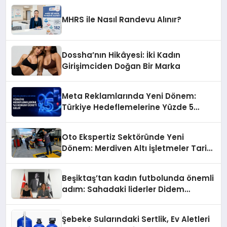
MHRS ile Nasıl Randevu Alınır?
Dossha’nın Hikâyesi: İki Kadın
Girişimciden Doğan Bir Marka
Meta Reklamlarında Yeni Dönem:
Türkiye Hedeflemelerine Yüzde 5
Konum Ücreti Geldi
Oto Ekspertiz Sektöründe Yeni
Dönem: Merdiven Altı İşletmeler Tarih
Oluyor
Beşiktaş’tan kadın futbolunda önemli
adım: Sahadaki liderler Didem
Karagenç ve Başak Gündoğdu kulüp
hafızasını geleceğe taşıyacak
Şebeke Sularındaki Sertlik, Ev Aletleri