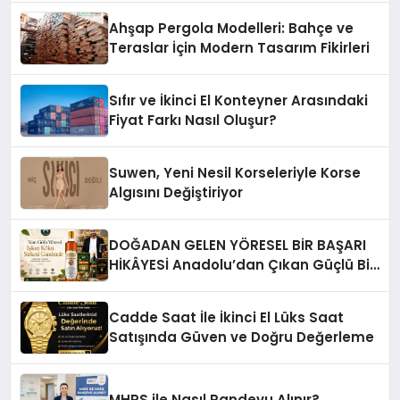
Ahşap Pergola Modelleri: Bahçe ve
Teraslar İçin Modern Tasarım Fikirleri
Sıfır ve İkinci El Konteyner Arasındaki
Fiyat Farkı Nasıl Oluşur?
Suwen, Yeni Nesil Korseleriyle Korse
Algısını Değiştiriyor
DOĞADAN GELEN YÖRESEL BİR BAŞARI
HİKÂYESİ Anadolu’dan Çıkan Güçlü Bir
Başarı Hikâyesi: Van Gölü Yöresel
Işkın Kökü Sirkesi
Cadde Saat İle İkinci El Lüks Saat
Satışında Güven ve Doğru Değerleme
MHRS ile Nasıl Randevu Alınır?