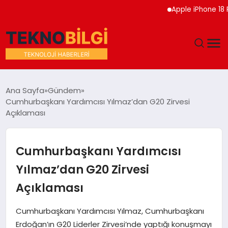
Apple iPhone 18 Pro Etk
GÜNDEM
Ana Sayfa
Gündem
Cumhurbaşkanı Yardımcısı Yılmaz’dan G20 Zirvesi
DÜNYA
Açıklaması
EĞITIM
Cumhurbaşkanı Yardımcısı
EKONOMI
Yılmaz’dan G20 Zirvesi
Açıklaması
MAGAZIN
Cumhurbaşkanı Yardımcısı Yılmaz, Cumhurbaşkanı
SAĞLIK
Erdoğan’ın G20 Liderler Zirvesi’nde yaptığı konuşmayı