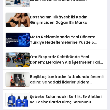
Dossha’nın Hikâyesi: İki Kadın
Girişimciden Doğan Bir Marka
Meta Reklamlarında Yeni Dönem:
Türkiye Hedeflemelerine Yüzde 5
Konum Ücreti Geldi
Oto Ekspertiz Sektöründe Yeni
Dönem: Merdiven Altı İşletmeler Tarih
Oluyor
Beşiktaş’tan kadın futbolunda önemli
adım: Sahadaki liderler Didem
Karagenç ve Başak Gündoğdu kulüp
hafızasını geleceğe taşıyacak
Şebeke Sularındaki Sertlik, Ev Aletleri
ve Tesisatlarda Kireç Sorununu
Artırıyor