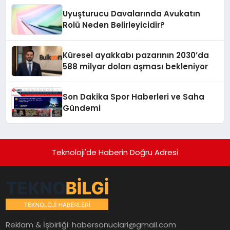
Uyuşturucu Davalarında Avukatın
Rolü Neden Belirleyicidir?
Küresel ayakkabı pazarının 2030’da
588 milyar doları aşması bekleniyor
Son Dakika Spor Haberleri ve Saha
Gündemi
Teknoloji'de Haberin Doğru Adresi
Reklam & İşbirliği:
habersonuclari@gmail.com