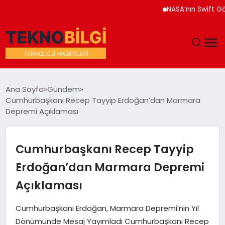
NASA’nın Swift Gözleme
GÜNDEM
Ana Sayfa
Gündem
Cumhurbaşkanı Recep Tayyip Erdoğan’dan Marmara
DÜNYA
Depremi Açıklaması
EĞITIM
Cumhurbaşkanı Recep Tayyip
EKONOMI
Erdoğan’dan Marmara Depremi
Açıklaması
MAGAZIN
Cumhurbaşkanı Erdoğan, Marmara Depremi’nin Yıl
SAĞLIK
Dönümünde Mesaj Yayımladı Cumhurbaşkanı Recep