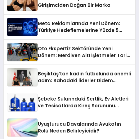
Girişimciden Doğan Bir Marka
Meta Reklamlarında Yeni Dönem:
Türkiye Hedeflemelerine Yüzde 5
Konum Ücreti Geldi
Oto Ekspertiz Sektöründe Yeni
Dönem: Merdiven Altı İşletmeler Tarih
Oluyor
Beşiktaş’tan kadın futbolunda önemli
adım: Sahadaki liderler Didem
Karagenç ve Başak Gündoğdu kulüp
hafızasını geleceğe taşıyacak
Şebeke Sularındaki Sertlik, Ev Aletleri
ve Tesisatlarda Kireç Sorununu
Artırıyor
Uyuşturucu Davalarında Avukatın
Rolü Neden Belirleyicidir?