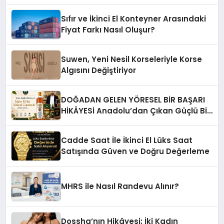
Sıfır ve İkinci El Konteyner Arasındaki
Fiyat Farkı Nasıl Oluşur?
Suwen, Yeni Nesil Korseleriyle Korse
Algısını Değiştiriyor
DOĞADAN GELEN YÖRESEL BİR BAŞARI
HİKÂYESİ Anadolu’dan Çıkan Güçlü Bir
Başarı Hikâyesi: Van Gölü Yöresel
Işkın Kökü Sirkesi
Cadde Saat İle İkinci El Lüks Saat
Satışında Güven ve Doğru Değerleme
MHRS ile Nasıl Randevu Alınır?
Dossha’nın Hikâyesi: İki Kadın