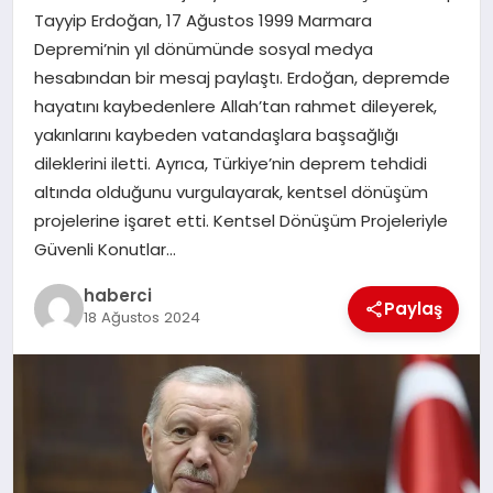
Tayyip Erdoğan, 17 Ağustos 1999 Marmara
SIYASET
Depremi’nin yıl dönümünde sosyal medya
hesabından bir mesaj paylaştı. Erdoğan, depremde
SPOR
hayatını kaybedenlere Allah’tan rahmet dileyerek,
yakınlarını kaybeden vatandaşlara başsağlığı
TEKNOLOJI
dileklerini iletti. Ayrıca, Türkiye’nin deprem tehdidi
altında olduğunu vurgulayarak, kentsel dönüşüm
YAŞAM
projelerine işaret etti. Kentsel Dönüşüm Projeleriyle
Güvenli Konutlar…
haberci
Paylaş
18 Ağustos 2024