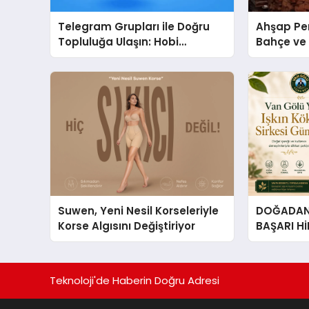
Telegram Grupları ile Doğru
Ahşap Per
Topluluğa Ulaşın: Hobi
Bahçe ve 
Grupları İçin Telegram
Tasarım Fi
Kullanımı
Suwen, Yeni Nesil Korseleriyle
DOĞADAN 
Korse Algısını Değiştiriyor
BAŞARI H
Çıkan Güç
Hikâyesi: Van Gölü Yöresel
Işkın Kökü
Teknoloji'de Haberin Doğru Adresi