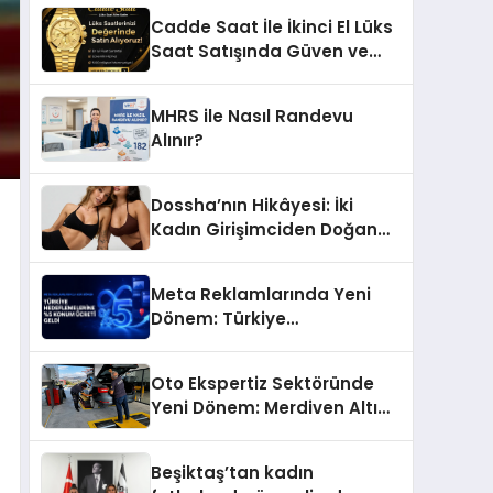
Başarı Hikâyesi: Van Gölü
Cadde Saat İle İkinci El Lüks
Yöresel Işkın Kökü Sirkesi
Saat Satışında Güven ve
Doğru Değerleme
MHRS ile Nasıl Randevu
Alınır?
Dossha’nın Hikâyesi: İki
Kadın Girişimciden Doğan
Bir Marka
Meta Reklamlarında Yeni
Dönem: Türkiye
Hedeflemelerine Yüzde 5
Konum Ücreti Geldi
Oto Ekspertiz Sektöründe
Yeni Dönem: Merdiven Altı
İşletmeler Tarih Oluyor
Beşiktaş’tan kadın