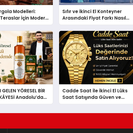
gola Modelleri:
Sıfır ve İkinci El Konteyner
Teraslar İçin Modern
Arasındaki Fiyat Farkı Nasıl
kirleri
Oluşur?
GELEN YÖRESEL BİR
Cadde Saat İle İkinci El Lüks
İKÂYESİ Anadolu’dan
Saat Satışında Güven ve
lü Bir Başarı
Doğru Değerleme
 Sirkesi