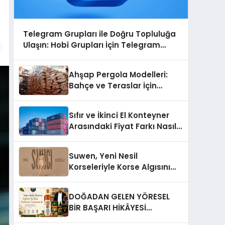
Telegram Grupları ile Doğru Topluluğa
Ulaşın: Hobi Grupları İçin Telegram
Kullanımı
Ahşap Pergola Modelleri:
Bahçe ve Teraslar İçin
Modern Tasarım Fikirleri
Sıfır ve İkinci El Konteyner
Arasındaki Fiyat Farkı Nasıl
Oluşur?
Suwen, Yeni Nesil
Korseleriyle Korse Algısını
Değiştiriyor
DOĞADAN GELEN YÖRESEL
BİR BAŞARI HİKÂYESİ
Anadolu’dan Çıkan Güçlü Bir