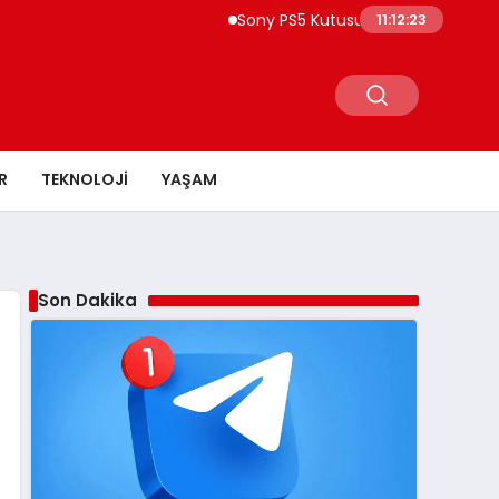
Sony PS5 Kutusuna 2028 Uyarısı Yeni Oy
11:12:24
R
TEKNOLOJI
YAŞAM
Son Dakika