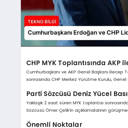
CHP MYK Toplantısında AKP il
Cumhurbaşkanı ve AKP Genel Başkanı Recep Tayy
sonrasında CHP Merkez Yürütme Kurulu, Genel B
Parti Sözcüsü Deniz Yücel Bas
Yaklaşık 2 saat süren MYK toplantısı sonrasınd
Sözcüsü Ömer Çelik’in açıklamalarının görüşmed
Önemli Noktalar