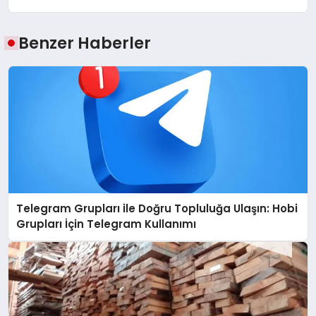
Benzer Haberler
Telegram Grupları ile Doğru Topluluğa Ulaşın: Hobi
Grupları İçin Telegram Kullanımı