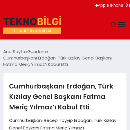
Apple iPhone 18 Pro Et
GÜNDEM
Ana Sayfa
Gündem
Cumhurbaşkanı Erdoğan, Türk Kızılay Genel Başkanı
DÜNYA
Fatma Meriç Yılmaz’ı Kabul Etti
EĞITIM
Cumhurbaşkanı Erdoğan, Türk
EKONOMI
Kızılay Genel Başkanı Fatma
Meriç Yılmaz’ı Kabul Etti
MAGAZIN
Cumhurbaşkanı Recep Tayyip Erdoğan, Türk Kızılay
SAĞLIK
Genel Başkanı Fatma Meriç Yılmaz‘ı