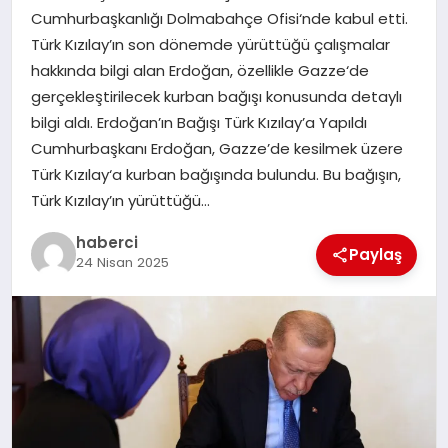
Cumhurbaşkanlığı Dolmabahçe Ofisi‘nde kabul etti.
SIYASET
Türk Kızılay’ın son dönemde yürüttüğü çalışmalar
hakkında bilgi alan Erdoğan, özellikle Gazze‘de
SPOR
gerçekleştirilecek kurban bağışı konusunda detaylı
bilgi aldı. Erdoğan’ın Bağışı Türk Kızılay’a Yapıldı
TEKNOLOJI
Cumhurbaşkanı Erdoğan, Gazze’de kesilmek üzere
Türk Kızılay‘a kurban bağışında bulundu. Bu bağışın,
YAŞAM
Türk Kızılay’ın yürüttüğü…
haberci
Paylaş
24 Nisan 2025