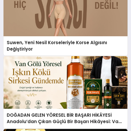
Suwen, Yeni Nesil Korseleriyle Korse Algısını
Değiştiriyor
DOĞADAN GELEN YÖRESEL BİR BAŞARI HİKÂYESİ
Anadolu’dan Çıkan Güçlü Bir Başarı Hikâyesi: Van
Gölü Yöresel Işkın Kökü Sirkesi