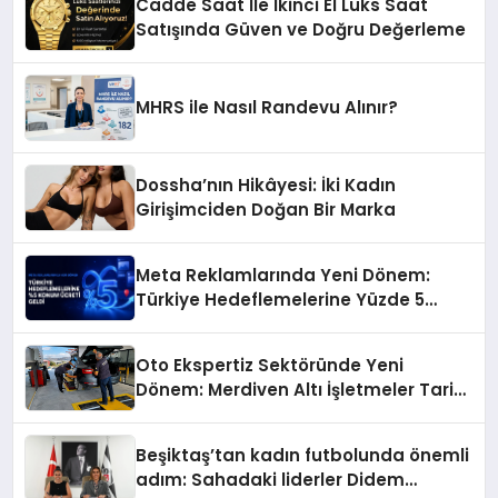
Cadde Saat İle İkinci El Lüks Saat
Satışında Güven ve Doğru Değerleme
MHRS ile Nasıl Randevu Alınır?
Dossha’nın Hikâyesi: İki Kadın
Girişimciden Doğan Bir Marka
Meta Reklamlarında Yeni Dönem:
Türkiye Hedeflemelerine Yüzde 5
Konum Ücreti Geldi
Oto Ekspertiz Sektöründe Yeni
Dönem: Merdiven Altı İşletmeler Tarih
Oluyor
Beşiktaş’tan kadın futbolunda önemli
adım: Sahadaki liderler Didem