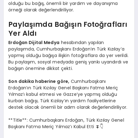
olduğu bu bağış, önemli bir yardım ve dayanışma
örneği olarak değerlendiriliyor.
Paylaşımda Bağışın Fotoğrafları
Yer Aldı
Erdoğan Dijital Medya
hesabından yapılan
paylaşımda, Cumhurbaşkanı Erdoğan’ın Türk Kızılay’a
yapmış olduğu bağışa ilişkin fotoğraflara da yer verildi.
Bu paylaşım, sosyal medyada geniş yankı uyandırdı ve
bağışın önemine dikkat çekti.
Son dakika haberine göre,
Cumhurbaşkanı
Erdoğan’ın Türk Kızılay Genel Başkanı Fatma Meriç
Yılmaz’ı kabul etmesi ve Gazze’ye yapmış olduğu
kurban bağışı, Türk Kızılay’ın yardım faaliyetlerine
destek olacak önemli bir adım olarak değerlendiriliyor.
**Title**: Cumhurbaşkanı Erdoğan, Türk Kızılay Genel
Başkanı Fatma Meriç Yılmaz’ı Kabul Etti ⏬👇