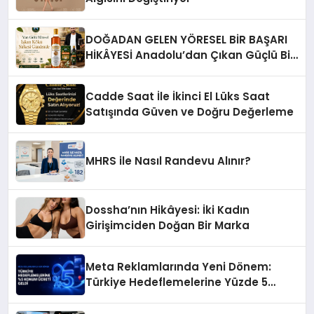
DOĞADAN GELEN YÖRESEL BİR BAŞARI
HİKÂYESİ Anadolu’dan Çıkan Güçlü Bir
Başarı Hikâyesi: Van Gölü Yöresel
Işkın Kökü Sirkesi
Cadde Saat İle İkinci El Lüks Saat
Satışında Güven ve Doğru Değerleme
MHRS ile Nasıl Randevu Alınır?
Dossha’nın Hikâyesi: İki Kadın
Girişimciden Doğan Bir Marka
Meta Reklamlarında Yeni Dönem:
Türkiye Hedeflemelerine Yüzde 5
Konum Ücreti Geldi