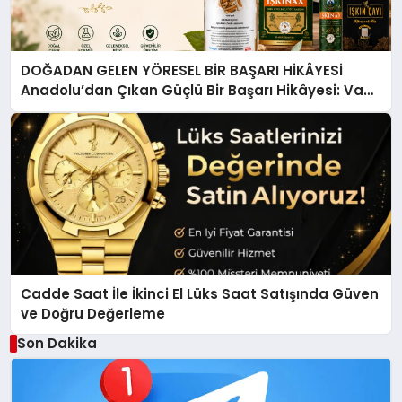
DOĞADAN GELEN YÖRESEL BİR BAŞARI HİKÂYESİ
Anadolu’dan Çıkan Güçlü Bir Başarı Hikâyesi: Van
Gölü Yöresel Işkın Kökü Sirkesi
Cadde Saat İle İkinci El Lüks Saat Satışında Güven
ve Doğru Değerleme
Son Dakika