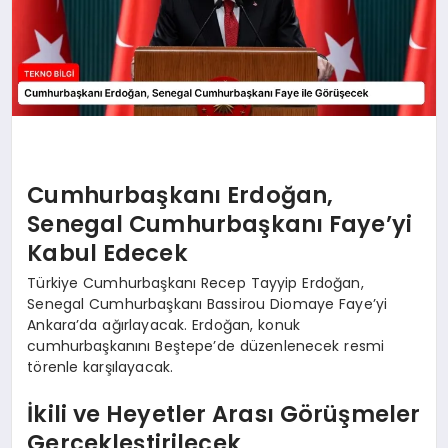
Cumhurbaşkanı Erdoğan,
Senegal Cumhurbaşkanı Faye’yi
Kabul Edecek
Türkiye Cumhurbaşkanı Recep Tayyip Erdoğan,
Senegal Cumhurbaşkanı Bassirou Diomaye Faye’yi
Ankara’da ağırlayacak. Erdoğan, konuk
cumhurbaşkanını Beştepe’de düzenlenecek resmi
törenle karşılayacak.
İkili ve Heyetler Arası Görüşmeler
Gerçekleştirilecek