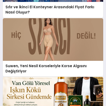
Sıfır ve İkinci El Konteyner Arasındaki Fiyat Farkı
Nasıl Oluşur?
Suwen, Yeni Nesil Korseleriyle Korse Algısını
Değiştiriyor