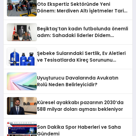
Oto Ekspertiz Sektöründe Yeni
Dönem: Merdiven Altı İşletmeler Tarih
Oluyor
Beşiktaş’tan kadın futbolunda önemli
adım: Sahadaki liderler Didem
Karagenç ve Başak Gündoğdu kulüp
hafızasını geleceğe taşıyacak
Şebeke Sularındaki Sertlik, Ev Aletleri
ve Tesisatlarda Kireç Sorununu
Artırıyor
Uyuşturucu Davalarında Avukatın
Rolü Neden Belirleyicidir?
Küresel ayakkabı pazarının 2030’da
588 milyar doları aşması bekleniyor
Son Dakika Spor Haberleri ve Saha
Gündemi