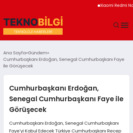
Xiaomi Redmi Note 17 
GÜNDEM
Ana Sayfa
Gündem
Cumhurbaşkanı Erdoğan, Senegal Cumhurbaşkanı Faye
DÜNYA
ile Görüşecek
EĞITIM
Cumhurbaşkanı Erdoğan,
EKONOMI
Senegal Cumhurbaşkanı Faye ile
Görüşecek
MAGAZIN
Cumhurbaşkanı Erdoğan, Senegal Cumhurbaşkanı
SAĞLIK
Faye’yi Kabul Edecek Türkiye Cumhurbaşkanı Recep