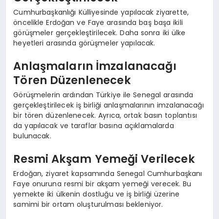
Cumhurbaşkanlığı Külliyesinde yapılacak ziyarette,
öncelikle Erdoğan ve Faye arasında baş başa ikili
görüşmeler gerçekleştirilecek. Daha sonra iki ülke
heyetleri arasında görüşmeler yapılacak.
Anlaşmaların İmzalanacağı
Tören Düzenlenecek
Görüşmelerin ardından Türkiye ile Senegal arasında
gerçekleştirilecek iş birliği anlaşmalarının imzalanacağı
bir tören düzenlenecek. Ayrıca, ortak basın toplantısı
da yapılacak ve taraflar basına açıklamalarda
bulunacak.
Resmi Akşam Yemeği Verilecek
Erdoğan, ziyaret kapsamında Senegal Cumhurbaşkanı
Faye onuruna resmi bir akşam yemeği verecek. Bu
yemekte iki ülkenin dostluğu ve iş birliği üzerine
samimi bir ortam oluşturulması bekleniyor.