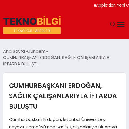
Apple’dan Yeni Cihaz
GÜNDEM
Ana Sayfa
Gündem
CUMHURBAŞKANI ERDOĞAN, SAĞLIK ÇALIŞANLARIYLA
DÜNYA
İFTARDA BULUŞTU
EĞITIM
CUMHURBAŞKANI ERDOĞAN,
EKONOMI
SAĞLIK ÇALIŞANLARIYLA İFTARDA
BULUŞTU
MAGAZIN
Cumhurbaşkanı Erdoğan, İstanbul Üniversitesi
SAĞLIK
Beyazıt Kampüsü’nde Sağlık Çalışanlarıyla Bir Araya