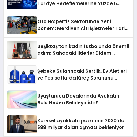
Türkiye Hedeflemelerine Yüzde 5
Konum Ücreti Geldi
Oto Ekspertiz Sektöründe Yeni
Dönem: Merdiven Altı İşletmeler Tarih
Oluyor
Beşiktaş’tan kadın futbolunda önemli
adım: Sahadaki liderler Didem
Karagenç ve Başak Gündoğdu kulüp
hafızasını geleceğe taşıyacak
Şebeke Sularındaki Sertlik, Ev Aletleri
ve Tesisatlarda Kireç Sorununu
Artırıyor
Uyuşturucu Davalarında Avukatın
Rolü Neden Belirleyicidir?
Küresel ayakkabı pazarının 2030’da
588 milyar doları aşması bekleniyor