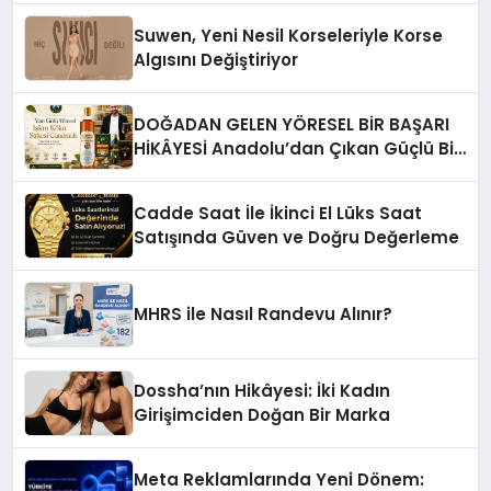
Suwen, Yeni Nesil Korseleriyle Korse
Algısını Değiştiriyor
DOĞADAN GELEN YÖRESEL BİR BAŞARI
HİKÂYESİ Anadolu’dan Çıkan Güçlü Bir
Başarı Hikâyesi: Van Gölü Yöresel
Işkın Kökü Sirkesi
Cadde Saat İle İkinci El Lüks Saat
Satışında Güven ve Doğru Değerleme
MHRS ile Nasıl Randevu Alınır?
Dossha’nın Hikâyesi: İki Kadın
Girişimciden Doğan Bir Marka
Meta Reklamlarında Yeni Dönem: