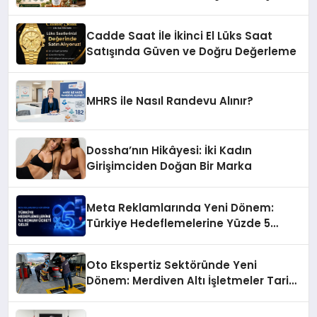
Başarı Hikâyesi: Van Gölü Yöresel
Işkın Kökü Sirkesi
Cadde Saat İle İkinci El Lüks Saat
Satışında Güven ve Doğru Değerleme
MHRS ile Nasıl Randevu Alınır?
Dossha’nın Hikâyesi: İki Kadın
Girişimciden Doğan Bir Marka
Meta Reklamlarında Yeni Dönem:
Türkiye Hedeflemelerine Yüzde 5
Konum Ücreti Geldi
Oto Ekspertiz Sektöründe Yeni
Dönem: Merdiven Altı İşletmeler Tarih
Oluyor