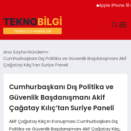
Apple iPhone 18 Pro Et
GÜNDEM
Ana Sayfa
Gündem
Cumhurbaşkanı Dış Politika ve Güvenlik Başdanışmanı Akif
DÜNYA
Çağatay Kılıç’tan Suriye Paneli
EĞITIM
Cumhurbaşkanı Dış Politika ve
EKONOMI
Güvenlik Başdanışmanı Akif
Çağatay Kılıç’tan Suriye Paneli
MAGAZIN
Akif Çağatay Kılıç’ın Konuşması Cumhurbaşkanı Dış
SAĞLIK
Politika ve Güvenlik Başdanışmanı Akif Çağatay Kılıç,