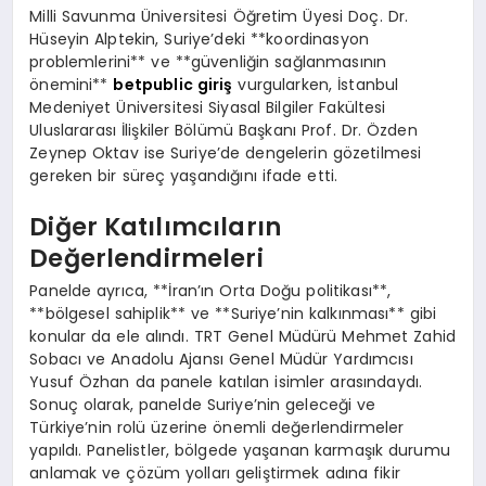
Milli Savunma Üniversitesi Öğretim Üyesi Doç. Dr.
Hüseyin Alptekin, Suriye’deki **koordinasyon
problemlerini** ve **güvenliğin sağlanmasının
önemini**
betpublic giriş
vurgularken, İstanbul
Medeniyet Üniversitesi Siyasal Bilgiler Fakültesi
Uluslararası İlişkiler Bölümü Başkanı Prof. Dr. Özden
Zeynep Oktav ise Suriye’de dengelerin gözetilmesi
gereken bir süreç yaşandığını ifade etti.
Diğer Katılımcıların
Değerlendirmeleri
Panelde ayrıca, **İran’ın Orta Doğu politikası**,
**bölgesel sahiplik** ve **Suriye’nin kalkınması** gibi
konular da ele alındı. TRT Genel Müdürü Mehmet Zahid
Sobacı ve Anadolu Ajansı Genel Müdür Yardımcısı
Yusuf Özhan da panele katılan isimler arasındaydı.
Sonuç olarak, panelde Suriye’nin geleceği ve
Türkiye’nin rolü üzerine önemli değerlendirmeler
yapıldı. Panelistler, bölgede yaşanan karmaşık durumu
anlamak ve çözüm yolları geliştirmek adına fikir