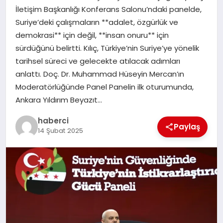
İletişim Başkanlığı Konferans Salonu’ndaki panelde,
SIYASET
Suriye’deki çalışmaların **adalet, özgürlük ve
demokrasi** için değil, **insan onuru** için
SPOR
sürdüğünü belirtti. Kılıç, Türkiye’nin Suriye’ye yönelik
tarihsel süreci ve gelecekte atılacak adımları
TEKNOLOJI
anlattı. Doç. Dr. Muhammad Hüseyin Mercan’ın
Moderatörlüğünde Panel Panelin ilk oturumunda,
YAŞAM
Ankara Yıldırım Beyazıt…
haberci
Paylaş
14 Şubat 2025