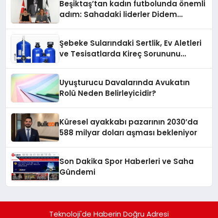
Beşiktaş’tan kadın futbolunda önemli
adım: Sahadaki liderler Didem
Karagenç ve Başak Gündoğdu kulüp
hafızasını geleceğe taşıyacak
Şebeke Sularındaki Sertlik, Ev Aletleri
ve Tesisatlarda Kireç Sorununu
Artırıyor
Uyuşturucu Davalarında Avukatın
Rolü Neden Belirleyicidir?
Küresel ayakkabı pazarının 2030’da
588 milyar doları aşması bekleniyor
Son Dakika Spor Haberleri ve Saha
Gündemi
Teknoloji'de Haberin Doğru Adresi