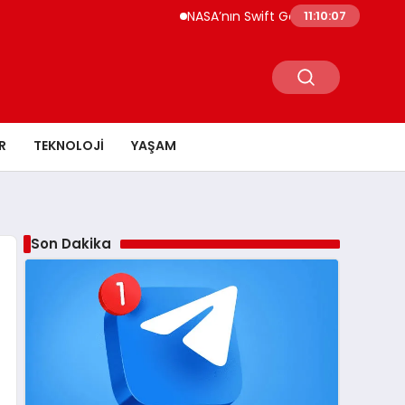
NASA’nın Swift Gözlemevi’ni Kurtaracak Li
11:10:08
R
TEKNOLOJI
YAŞAM
Son Dakika