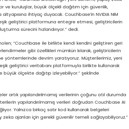
r ve kuruluşlar, büyük ölçekli dağıtım için güvenlik,
altyapısına ihtiyaç duyacak. Couchbase’in NVIDIA NIM
ik geliştirici platformuna entegre etmesi, geliştiricilerin
uşturma sürecini hızlandırıyor.” dedi.
molen; “Couchbase ile birlikte kendi kendini geliştiren geri
endirmeler gibi özellikleri mümkün kılarak, geliştiricilerin
 yöntemlerinde devrim yaratıyoruz. Müşterilerimiz, yeni
ik geliştirici veritabanı platformuyla birlikte kullanarak
e büyük ölçekte dağıtıp izleyebiliyor.” şeklinde
er artık yapılandırılmamış verilerinin çoğunu atıl durumda
şterilerin yapılandırılmamış verileri doğrudan Couchbase AI
lıyor. Yalnızca birkaç satır kod kullanarak belgeleri
zeka ajanları için gerekli güvenilir temeli sağlayabiliyoruz.”