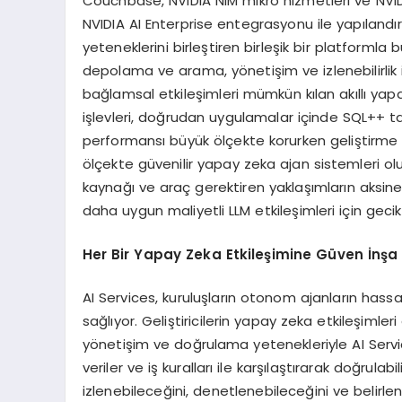
Couchbase, NVIDIA NIM mikro hizmetleri ve NVI
NVIDIA AI Enterprise entegrasyonu ile yapılandırı
yeteneklerini birleştiren birleşik bir platformla 
depolama ve arama, yönetişim ve izlenebilirlik 
bağlamsal etkileşimleri mümkün kılan akıllı yapa
işlevleri, doğrudan uygulamalar içinde SQL++ t
performansı büyük ölçekte korurken geliştirme sür
ölçekte güvenilir yapay zeka ajan sistemleri o
kaynağı ve araç gerektiren yaklaşımların aksine t
daha uygun maliyetli LLM etkileşimleri için geci
Her Bir Yapay Zeka Etkileşimine Güven İnş
AI Services, kuruluşların otonom ajanların hassas
sağlıyor. Geliştiricilerin yapay zeka etkileşimler
yönetişim ve doğrulama yetenekleriyle AI Servi
veriler ve iş kuralları ile karşılaştırarak doğrula
izlenebileceğini, denetlenebileceğini ve belirle