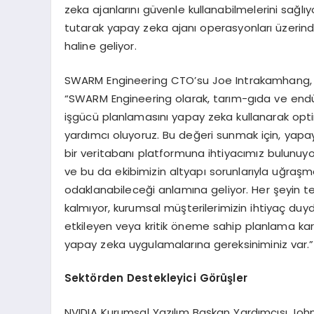
zeka ajanlarını güvenle kullanabilmelerini sağlıyo
tutarak yapay zeka ajanı operasyonları üzerind
haline geliyor.
SWARM Engineering CTO’su Joe Intrakamhang, Cou
“SWARM Engineering olarak, tarım-gıda ve endüstri
işgücü planlamasını yapay zeka kullanarak opt
yardımcı oluyoruz. Bu değeri sunmak için, yapay
bir veritabanı platformuna ihtiyacımız bulunuyo
ve bu da ekibimizin altyapı sorunlarıyla uğraşm
odaklanabileceği anlamına geliyor. Her şeyin te
kalmıyor, kurumsal müşterilerimizin ihtiyaç duydu
etkileyen veya kritik öneme sahip planlama kar
yapay zeka uygulamalarına gereksiniminiz var.”
Sektörden Destekleyici Görüşler
NVIDIA Kurumsal Yazılım Başkan Yardımcısı John