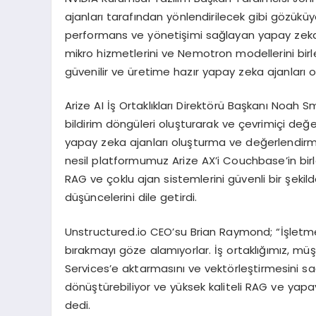
ajanları tarafından yönlendirilecek gibi gözüküyo
performans ve yönetişimi sağlayan yapay zeka 
mikro hizmetlerini ve Nemotron modellerini birleş
güvenilir ve üretime hazır yapay zeka ajanları ol
Arize AI İş Ortaklıkları Direktörü Başkanı Noah S
bildirim döngüleri oluşturarak ve çevrimiçi değerl
yapay zeka ajanları oluşturma ve değerlendirme
nesil platformumuz Arize AX’i Couchbase’in birleş
RAG ve çoklu ajan sistemlerini güvenli bir şekild
düşüncelerini dile getirdi.
Unstructured.io CEO’su Brian Raymond; “İşletmel
bırakmayı göze alamıyorlar. İş ortaklığımız, mü
Services’e aktarmasını ve vektörleştirmesini sağ
dönüştürebiliyor ve yüksek kaliteli RAG ve yapay 
dedi.