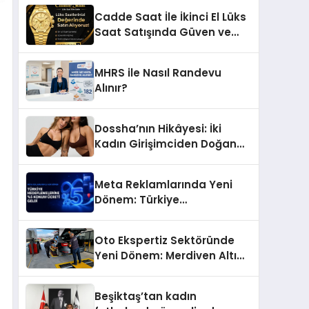
Başarı Hikâyesi: Van Gölü
Cadde Saat İle İkinci El Lüks
Yöresel Işkın Kökü Sirkesi
Saat Satışında Güven ve
Doğru Değerleme
MHRS ile Nasıl Randevu
Alınır?
Dossha’nın Hikâyesi: İki
Kadın Girişimciden Doğan
Bir Marka
Meta Reklamlarında Yeni
Dönem: Türkiye
Hedeflemelerine Yüzde 5
Konum Ücreti Geldi
Oto Ekspertiz Sektöründe
Yeni Dönem: Merdiven Altı
İşletmeler Tarih Oluyor
Beşiktaş’tan kadın