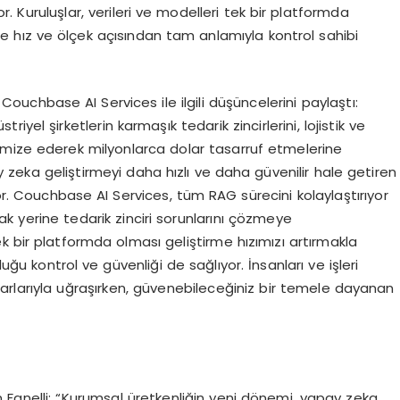
r. Kuruluşlar, verileri ve modelleri tek bir platformda
e hız ve ölçek açısından tam anlamıyla kontrol sahibi
chbase AI Services ile ilgili düşüncelerini paylaştı:
yel şirketlerin karmaşık tedarik zincirlerini, lojistik ve
imize ederek milyonlarca dolar tasarruf etmelerine
 zeka geliştirmeyi daha hızlı ve daha güvenilir hale getiren
r. Couchbase AI Services, tüm RAG sürecini kolaylaştırıyor
ak yerine tedarik zinciri sorunlarını çözmeye
k bir platformda olması geliştirme hızımızı artırmakla
ğu kontrol ve güvenliği de sağlıyor. İnsanları ve işleri
arlarıyla uğraşırken, güvenebileceğiniz bir temele dayanan
 Fanelli; “Kurumsal üretkenliğin yeni dönemi, yapay zeka