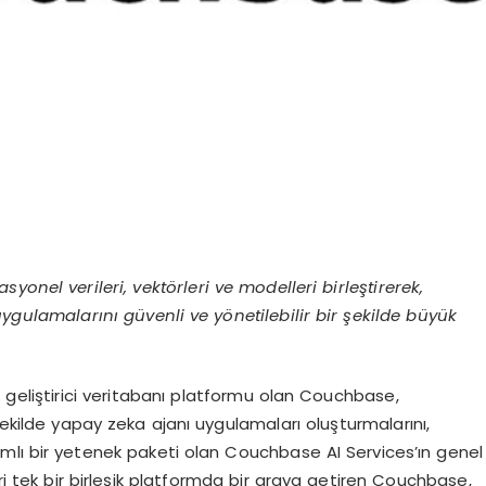
onel verileri, vektörleri ve modelleri birleştirerek,
gulamalarını güvenli ve yönetilebilir bir şekilde büyük
 geliştirici veritabanı platformu olan Couchbase,
şekilde yapay zeka ajanı uygulamaları oluşturmalarını,
mlı bir yetenek paketi olan Couchbase AI Services’ın genel
eri tek bir birleşik platformda bir araya getiren Couchbase,