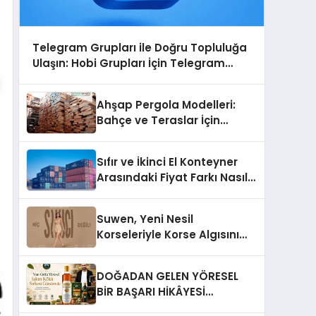
Telegram Grupları ile Doğru Topluluğa
Ulaşın: Hobi Grupları İçin Telegram
Kullanımı
Ahşap Pergola Modelleri:
Bahçe ve Teraslar İçin
Modern Tasarım Fikirleri
Sıfır ve İkinci El Konteyner
Arasındaki Fiyat Farkı Nasıl
Oluşur?
Suwen, Yeni Nesil
Korseleriyle Korse Algısını
Değiştiriyor
DOĞADAN GELEN YÖRESEL
BİR BAŞARI HİKÂYESİ
Anadolu’dan Çıkan Güçlü Bir