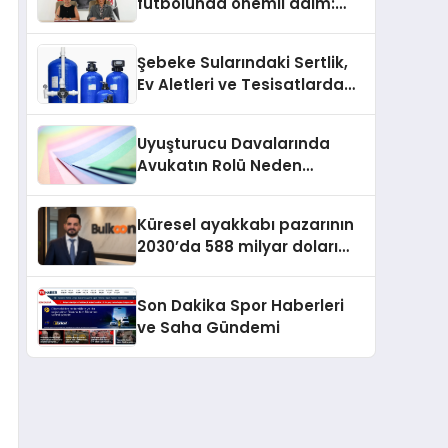
futbolunda önemli adım:
Sahadaki liderler Didem
Karagenç ve Başak
Şebeke Sularındaki Sertlik,
Gündoğdu kulüp hafızasını
Ev Aletleri ve Tesisatlarda
geleceğe taşıyacak
Kireç Sorununu Artırıyor
Uyuşturucu Davalarında
Avukatın Rolü Neden
Belirleyicidir?
Küresel ayakkabı pazarının
2030’da 588 milyar doları
aşması bekleniyor
Son Dakika Spor Haberleri
ve Saha Gündemi