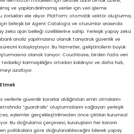
DIA Nemotron modelleri için destek dahil olmak üzere,
lmış ve yapılandırılmamış veriler için veri işleme
bu zorlukları ele alıyor. Platform; otomatik vektör oluşturma,
için birleşik bir Agent Catalog’a ve oturumlar arasında
y zeka ajan belleği özelliklerine sahip. Yerleşik yapay zeka
abanlı analiz yapılmasına olanak tanıyarak güvenlik ve
ecini kolaylaştırıyor. Bu hizmetler, geliştiricilerin büyük
luşturmasına olanak tanıyor. Couchbase, birden fazla veri
edarikçi karmaşıklığını ortadan kaldırıyor ve daha hızlı,
kmeyi azaltıyor.
a Etmek
 verilerle güvenilir kararlar aldığından emin olmalarını
i etrafında “guardrails” oluşturmalarını sağlayan yerleşik
ces, eylemler gerçekleştirilmeden önce çıktıları kurumsal
biliyor. Bu doğrulama çerçevesi, kuruluşların her kararın
nen politikalara göre doğrulanabileceğini bilerek yapay