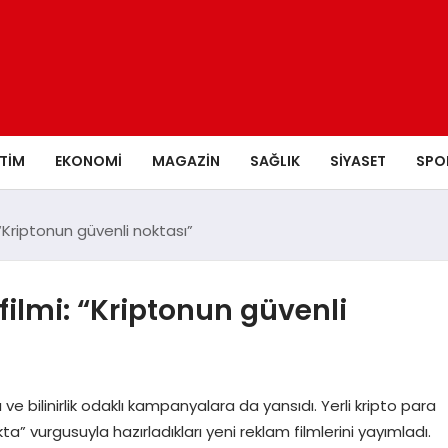
ITIM
EKONOMI
MAGAZIN
SAĞLIK
SIYASET
SPO
“Kriptonun güvenli noktası”
ilmi: “Kriptonun güvenli
 bilinirlik odaklı kampanyalara da yansıdı. Yerli kripto para
ta” vurgusuyla hazırladıkları yeni reklam filmlerini yayımladı.