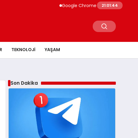
Google Chrome Yapay Zeka ile Güçleniyor Ge
21:01:46
R
TEKNOLOJI
YAŞAM
Son Dakika