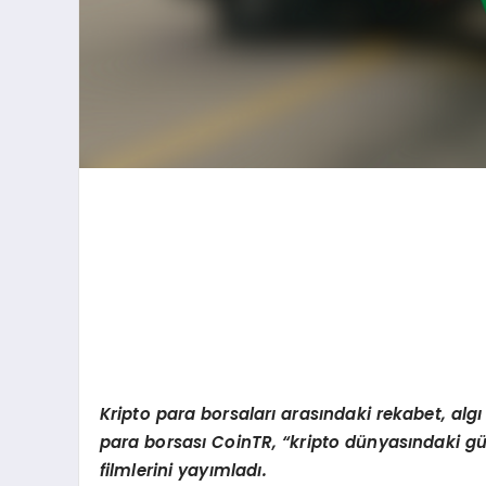
Kripto para borsalar
ı arasındaki rekabet,
alg
ı
para borsası
CoinTR,
“
k
ripto d
ünyasındaki güv
filmlerini yayımladı.