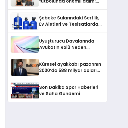
futbolunda önemli adım:
Sahadaki liderler Didem
Karagenç ve Başak
Şebeke Sularındaki Sertlik,
Gündoğdu kulüp hafızasını
Ev Aletleri ve Tesisatlarda
geleceğe taşıyacak
Kireç Sorununu Artırıyor
Uyuşturucu Davalarında
Avukatın Rolü Neden
Belirleyicidir?
Küresel ayakkabı pazarının
2030’da 588 milyar doları
aşması bekleniyor
Son Dakika Spor Haberleri
ve Saha Gündemi