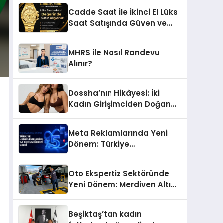
Başarı Hikâyesi: Van Gölü
Cadde Saat İle İkinci El Lüks
Yöresel Işkın Kökü Sirkesi
Saat Satışında Güven ve
Doğru Değerleme
MHRS ile Nasıl Randevu
Alınır?
Dossha’nın Hikâyesi: İki
Kadın Girişimciden Doğan
Bir Marka
Meta Reklamlarında Yeni
Dönem: Türkiye
Hedeflemelerine Yüzde 5
Konum Ücreti Geldi
Oto Ekspertiz Sektöründe
Yeni Dönem: Merdiven Altı
İşletmeler Tarih Oluyor
Beşiktaş’tan kadın