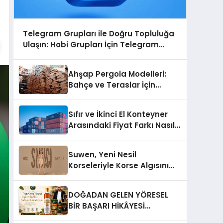
Telegram Grupları ile Doğru Topluluğa
Ulaşın: Hobi Grupları İçin Telegram
Kullanımı
Ahşap Pergola Modelleri:
Bahçe ve Teraslar İçin
Modern Tasarım Fikirleri
Sıfır ve İkinci El Konteyner
Arasındaki Fiyat Farkı Nasıl
Oluşur?
Suwen, Yeni Nesil
Korseleriyle Korse Algısını
Değiştiriyor
DOĞADAN GELEN YÖRESEL
BİR BAŞARI HİKÂYESİ
Anadolu’dan Çıkan Güçlü Bir