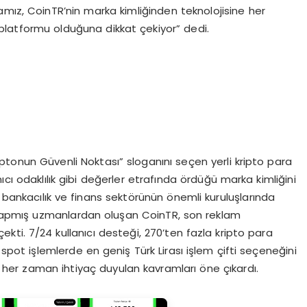
amız, CoinTR’nin marka kimliğinden teknolojisine her
 platformu olduğuna dikkat çekiyor” dedi.
ptonun Güvenli Noktası” sloganını seçen yerli kripto para
anıcı odaklılık gibi değerler etrafında ördüğü marka kimliğini
bankacılık ve finans sektörünün önemli kuruluşlarında
yapmış uzmanlardan oluşan CoinTR, son reklam
ti. 7/24 kullanıcı desteği, 270’ten fazla kripto para
a spot işlemlerde en geniş Türk Lirası işlem çifti seçeneğini
her zaman ihtiyaç duyulan kavramları öne çıkardı.