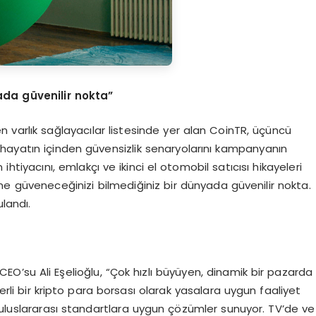
ada güvenilir nokta”
 varlık sağlayacılar listesinde yer alan CoinTR, üçüncü
hayatın içinden güvensizlik senaryolarını kampanyanın
htiyacını, emlakçı ve ikinci el otomobil satıcısı hikayeleri
ime güveneceğinizi bilmediğiniz bir dünyada güvenilir nokta.
landı.
EO’su Ali Eşelioğlu, “Çok hızlı büyüyen, dinamik bir pazarda
yerli bir kripto para borsası olarak yasalara uygun faaliyet
çin uluslararası standartlara uygun çözümler sunuyor. TV’de ve