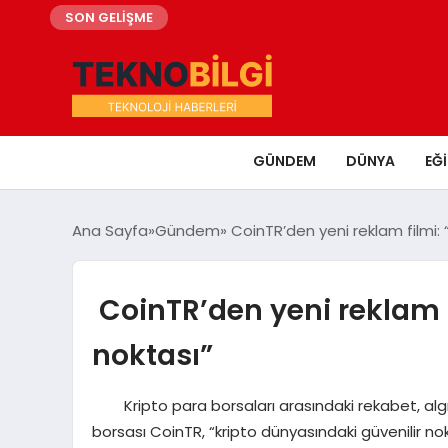
SON GELİŞME
GÜNDEM
DÜNYA
EĞ
Ana Sayfa
Gündem
CoinTR’den yeni reklam filmi: 
CoinTR’den yeni reklam f
noktası”
Kripto para borsaları arasındaki rekabet, algı ve
borsası CoinTR, “kripto dünyasındaki güvenilir nok