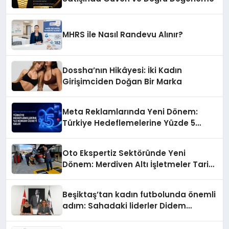
MHRS ile Nasıl Randevu Alınır?
Dossha’nın Hikâyesi: İki Kadın
Girişimciden Doğan Bir Marka
Meta Reklamlarında Yeni Dönem:
Türkiye Hedeflemelerine Yüzde 5
Konum Ücreti Geldi
Oto Ekspertiz Sektöründe Yeni
Dönem: Merdiven Altı İşletmeler Tarih
Oluyor
Beşiktaş’tan kadın futbolunda önemli
adım: Sahadaki liderler Didem
Karagenç ve Başak Gündoğdu kulüp
hafızasını geleceğe taşıyacak