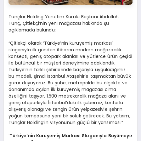
Tunçlar Holding Yönetim Kurulu Başkanı Abdullah
Tunç, Çitlekçi’nin yeni mağazası hakkında şu
açıklamada bulundu:
“Çitlekçi olarak ‘Türkiye’nin kuruyemiş markası’
sloganıyla ilk günden itibaren modern mağazacılık
konsepti, geniş otopark alanları ve yüzlerce ürün çeşidi
ile bütüncül bir müşteri deneyimine odaklandık.
Türkiye’nin farklı şehirlerinde başarıyla uyguladığımız
bu modeli, şimdi İstanbul Ataşehir’e taşımaktan büyük
gurur duyuyoruz. Bu şube, metropolde bu ölçekte ve
donanımda açılan ilk kuruyemiş mağazası olma
özelliğini taşıyor. 1.500 metrekarelik mağaza alanı ve
geniş otoparkıyla İstanbul’daki ilk şubemiz, konforlu
alışveriş olanağı ve zengin ürün yelpazesiyle şehrin
yoğun temposuna yeni bir soluk getirecek. Bu yatırım,
Tunçlar Holding’in vizyonunun güçlü bir yansıması.”
‘
T
ürkiye’nin
Kuruyemiş
Markası Sloganıyla Büyümeye