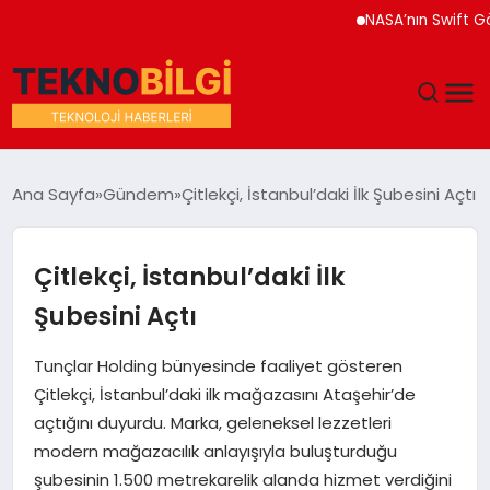
NASA’nın Swift Gözleme
GÜNDEM
Ana Sayfa
Gündem
Çitlekçi, İstanbul’daki İlk Şubesini Açtı
DÜNYA
Çitlekçi, İstanbul’daki İlk
EĞITIM
Şubesini Açtı
EKONOMI
Tunçlar Holding bünyesinde faaliyet gösteren
Çitlekçi, İstanbul’daki ilk mağazasını Ataşehir’de
MAGAZIN
açtığını duyurdu. Marka, geleneksel lezzetleri
modern mağazacılık anlayışıyla buluşturduğu
SAĞLIK
şubesinin 1.500 metrekarelik alanda hizmet verdiğini