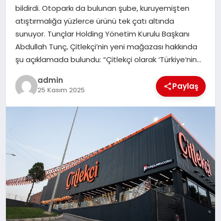
bildirdi. Otoparkı da bulunan şube, kuruyemişten
SIYASET
atıştırmalığa yüzlerce ürünü tek çatı altında
sunuyor. Tunçlar Holding Yönetim Kurulu Başkanı
SPOR
Abdullah Tunç, Çitlekçi’nin yeni mağazası hakkında
şu açıklamada bulundu: “Çitlekçi olarak ‘Türkiye’nin…
TEKNOLOJI
admin
Paylaş
YAŞAM
25 Kasım 2025