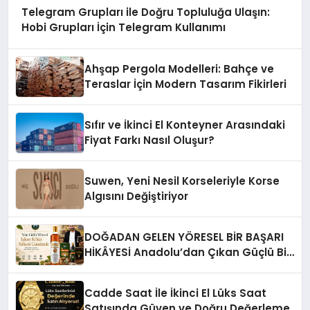
Telegram Grupları ile Doğru Topluluğa Ulaşın:
Hobi Grupları İçin Telegram Kullanımı
Ahşap Pergola Modelleri: Bahçe ve
Teraslar İçin Modern Tasarım Fikirleri
Sıfır ve İkinci El Konteyner Arasındaki
Fiyat Farkı Nasıl Oluşur?
Suwen, Yeni Nesil Korseleriyle Korse
Algısını Değiştiriyor
DOĞADAN GELEN YÖRESEL BİR BAŞARI
HİKÂYESİ Anadolu’dan Çıkan Güçlü Bir
Başarı Hikâyesi: Van Gölü Yöresel
Işkın Kökü Sirkesi
Cadde Saat İle İkinci El Lüks Saat
Satışında Güven ve Doğru Değerleme