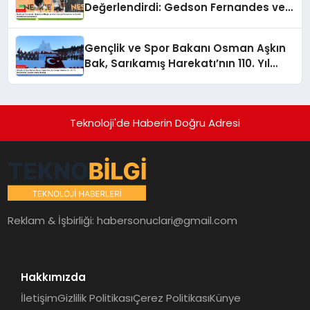
Değerlendirdi: Gedson Fernandes ve
Gabriel Paulista’dan Açıklamalar
Gençlik ve Spor Bakanı Osman Aşkın
Bak, Sarıkamış Harekatı’nın 110. Yıl
Dönümünde Gençleri Anma Etkinliği
Teknoloji'de Haberin Doğru Adresi
Reklam & İşbirliği:
habersonuclari@gmail.com
Hakkımızda
İletişim
Gizlilik Politikası
Çerez Politikası
Künye