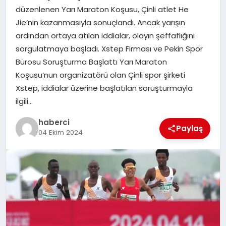
düzenlenen Yarı Maraton Koşusu, Çinli atlet He
SIYASET
Jie’nin kazanmasıyla sonuçlandı. Ancak yarışın
ardından ortaya atılan iddialar, olayın şeffaflığını
SPOR
sorgulatmaya başladı. Xstep Firması ve Pekin Spor
Bürosu Soruşturma Başlattı Yarı Maraton
TEKNOLOJI
Koşusu’nun organizatörü olan Çinli spor şirketi
Xstep, iddialar üzerine başlatılan soruşturmayla
YAŞAM
ilgili…
haberci
Paylaş
04 Ekim 2024