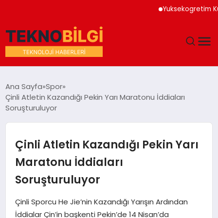
Yuksekogretim Kurumu D
GÜNDEM
Ana Sayfa
Spor
Çinli Atletin Kazandığı Pekin Yarı Maratonu İddiaları
DÜNYA
Soruşturuluyor
EĞITIM
Çinli Atletin Kazandığı Pekin Yarı
EKONOMI
Maratonu İddiaları
Soruşturuluyor
MAGAZIN
Çinli Sporcu He Jie’nin Kazandığı Yarışın Ardından
SAĞLIK
İddialar Çin’in başkenti Pekin’de 14 Nisan’da