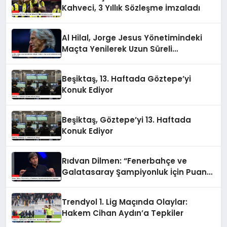
Kahveci, 3 Yıllık Sözleşme İmzaladı
Al Hilal, Jorge Jesus Yönetimindeki
Maçta Yenilerek Uzun Süreli
Yenilmezlik Serisini Sonlandırdı
Beşiktaş, 13. Haftada Göztepe’yi
Konuk Ediyor
Beşiktaş, Göztepe’yi 13. Haftada
Konuk Ediyor
Rıdvan Dilmen: “Fenerbahçe ve
Galatasaray Şampiyonluk İçin Puan
Kaybeder”
Trendyol 1. Lig Maçında Olaylar:
Hakem Cihan Aydın’a Tepkiler