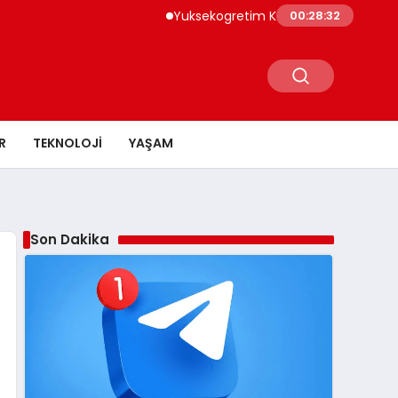
Yuksekogretim Kurumu Dijital Donusum Icin
00:28:33
R
TEKNOLOJI
YAŞAM
Son Dakika