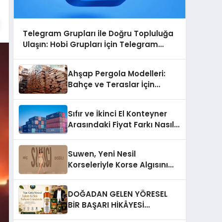
Telegram Grupları ile Doğru Topluluğa
Ulaşın: Hobi Grupları İçin Telegram
Kullanımı
Ahşap Pergola Modelleri:
Bahçe ve Teraslar İçin
Modern Tasarım Fikirleri
Sıfır ve İkinci El Konteyner
Arasındaki Fiyat Farkı Nasıl
Oluşur?
Suwen, Yeni Nesil
Korseleriyle Korse Algısını
Değiştiriyor
DOĞADAN GELEN YÖRESEL
BİR BAŞARI HİKÂYESİ
Anadolu’dan Çıkan Güçlü Bir