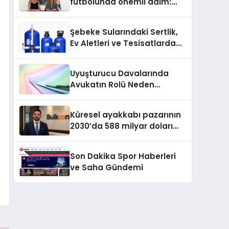
futbolunda önemli adım:
Sahadaki liderler Didem
Karagenç ve Başak
Şebeke Sularındaki Sertlik,
Gündoğdu kulüp hafızasını
Ev Aletleri ve Tesisatlarda
geleceğe taşıyacak
Kireç Sorununu Artırıyor
Uyuşturucu Davalarında
Avukatın Rolü Neden
Belirleyicidir?
Küresel ayakkabı pazarının
2030’da 588 milyar doları
aşması bekleniyor
Son Dakika Spor Haberleri
ve Saha Gündemi