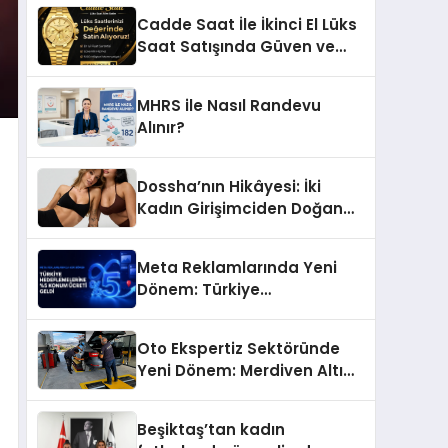
Başarı Hikâyesi: Van Gölü
Cadde Saat İle İkinci El Lüks
Yöresel Işkın Kökü Sirkesi
Saat Satışında Güven ve
Doğru Değerleme
MHRS ile Nasıl Randevu
Alınır?
Dossha’nın Hikâyesi: İki
Kadın Girişimciden Doğan
Bir Marka
Meta Reklamlarında Yeni
Dönem: Türkiye
Hedeflemelerine Yüzde 5
Konum Ücreti Geldi
Oto Ekspertiz Sektöründe
Yeni Dönem: Merdiven Altı
İşletmeler Tarih Oluyor
Beşiktaş’tan kadın