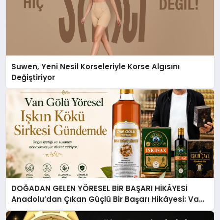
Suwen, Yeni Nesil Korseleriyle Korse Algısını
Değiştiriyor
DOĞADAN GELEN YÖRESEL BİR BAŞARI HİKÂYESİ
Anadolu’dan Çıkan Güçlü Bir Başarı Hikâyesi: Van
Gölü Yöresel Işkın Kökü Sirkesi