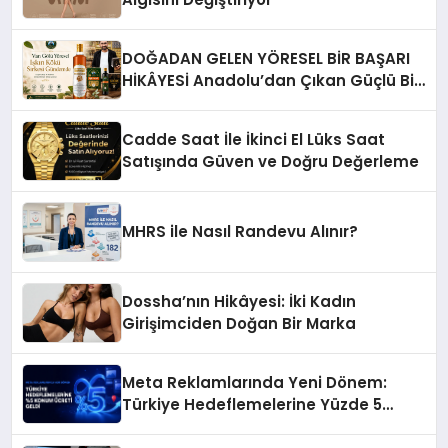
DOĞADAN GELEN YÖRESEL BİR BAŞARI
HİKÂYESİ Anadolu’dan Çıkan Güçlü Bir
Başarı Hikâyesi: Van Gölü Yöresel
Işkın Kökü Sirkesi
Cadde Saat İle İkinci El Lüks Saat
Satışında Güven ve Doğru Değerleme
MHRS ile Nasıl Randevu Alınır?
Dossha’nın Hikâyesi: İki Kadın
Girişimciden Doğan Bir Marka
Meta Reklamlarında Yeni Dönem:
Türkiye Hedeflemelerine Yüzde 5
Konum Ücreti Geldi