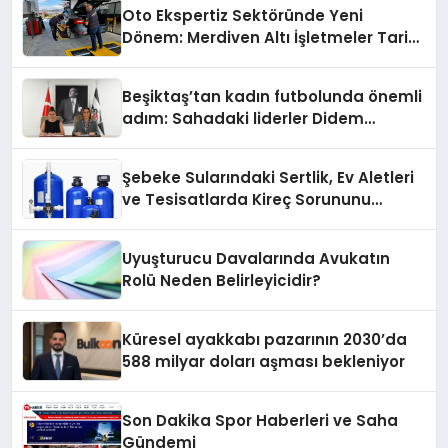
Oto Ekspertiz Sektöründe Yeni
Dönem: Merdiven Altı İşletmeler Tarih
Oluyor
Beşiktaş’tan kadın futbolunda önemli
adım: Sahadaki liderler Didem
Karagenç ve Başak Gündoğdu kulüp
hafızasını geleceğe taşıyacak
Şebeke Sularındaki Sertlik, Ev Aletleri
ve Tesisatlarda Kireç Sorununu
Artırıyor
Uyuşturucu Davalarında Avukatın
Rolü Neden Belirleyicidir?
Küresel ayakkabı pazarının 2030’da
588 milyar doları aşması bekleniyor
Son Dakika Spor Haberleri ve Saha
Gündemi