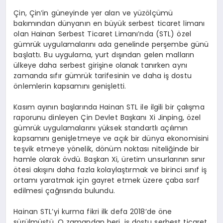
Çin, Çin’in güneyinde yer alan ve yüzölçümü
bakımından dünyanın en büyük serbest ticaret limanı
olan Hainan Serbest Ticaret Limanı’nda (STL) özel
gümrük uygulamalarını ada genelinde perşembe günü
başlattı. Bu uygulama, yurt dışından gelen malların
ülkeye daha serbest girişine olanak tanırken aynı
zamanda sıfır gümrük tarifesinin ve daha iş dostu
önlemlerin kapsamını genişletti.
Kasım ayının başlarında Hainan STL ile ilgili bir çalışma
raporunu dinleyen Çin Devlet Başkanı Xi Jinping, özel
gümrük uygulamalarını yüksek standartlı açılımın
kapsamını genişletmeye ve açık bir dünya ekonomisini
teşvik etmeye yönelik, dönüm noktası niteliğinde bir
hamle olarak övdü. Başkan Xi, üretim unsurlarının sınır
ötesi akışını daha fazla kolaylaştırmak ve birinci sınıf iş
ortamı yaratmak için gayret etmek üzere çaba sarf
edilmesi çağrısında bulundu.
Hainan STL’yi kurma fikri ilk defa 2018’de öne
sürülmüştü. O zamandan beri, iş dostu serbest ticaret