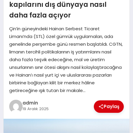
kapılarını dış dünyaya nasıl
SIYASET
daha fazla açıyor
SPOR
Çin’in güneyindeki Hainan Serbest Ticaret
Limanı’nda (STL) özel gümrük uygulamaları, ada
TEKNOLOJI
genelinde perşembe günü resmen başlatıldı. CGTN,
limanın tercihli politikalarının iş yatırımlarını nasıl
YAŞAM
daha fazla teşvik edeceğine, mal ve üretim
unsurlarının sınır ötesi akışını nasıl kolaylaştıracağına
ve Hainan’ı nasıl yurt içi ve uluslararası pazarları
birbirine bağlayan kilit bir merkez hâline
getireceğine ışık tutan bir makale…
admin
Paylaş
19 Aralık 2025