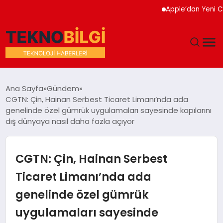
Apple’dan Yeni Cihaz K
GÜNDEM
Ana Sayfa
Gündem
CGTN: Çin, Hainan Serbest Ticaret Limanı’nda ada
DÜNYA
genelinde özel gümrük uygulamaları sayesinde kapılarını
dış dünyaya nasıl daha fazla açıyor
EĞITIM
CGTN: Çin, Hainan Serbest
EKONOMI
Ticaret Limanı’nda ada
MAGAZIN
genelinde özel gümrük
SAĞLIK
uygulamaları sayesinde