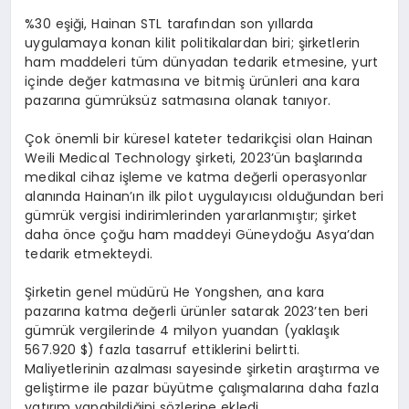
%30 eşiği, Hainan STL tarafından son yıllarda
uygulamaya konan kilit politikalardan biri; şirketlerin
ham maddeleri tüm dünyadan tedarik etmesine, yurt
içinde değer katmasına ve bitmiş ürünleri ana kara
pazarına gümrüksüz satmasına olanak tanıyor.
Çok önemli bir küresel kateter tedarikçisi olan Hainan
Weili Medical Technology şirketi, 2023’ün başlarında
medikal cihaz işleme ve katma değerli operasyonlar
alanında Hainan’ın ilk pilot uygulayıcısı olduğundan beri
gümrük vergisi indirimlerinden yararlanmıştır; şirket
daha önce çoğu ham maddeyi Güneydoğu Asya’dan
tedarik etmekteydi.
Şirketin genel müdürü He Yongshen, ana kara
pazarına katma değerli ürünler satarak 2023’ten beri
gümrük vergilerinde 4 milyon yuandan (yaklaşık
567.920 $) fazla tasarruf ettiklerini belirtti.
Maliyetlerinin azalması sayesinde şirketin araştırma ve
geliştirme ile pazar büyütme çalışmalarına daha fazla
yatırım yapabildiğini sözlerine ekledi.