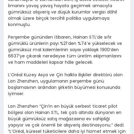
limanını yavaş yavaş hayata geçirmek amacıyla
gümrüksüz alışveriş ve düşük kurumlar vergisi dâhil
olmak üzere birçok tercihli politika uygulamaya
konmuştu.
Perşembe gününden itibaren, Hainan STL’de sıfır
gümrüklü ürünlerin payı %21’den %74’e yükselecek ve
gümrüksüz mal kalemlerinin sayısı yaklaşık 1900’den
6637’ye çıkarak neredeyse tüm üretim ekipmanlarını
ve ham maddeleri kapsar hâle gelecek.
L’Oréal Kuzey Asya ve Çin halkla ilişkiler direktörü olan
Lan Zhenzhen, uygulamanın perşembe günü
başlamasının ardından şirketin büyümesi konusunda
iyimser.
Lan Zhenzhen “Çin’in en büyük serbest ticaret pilot
bölgesi olan Hainan STL, tek çatı altında dünyanın en
büyük gümrüksüz satış mağazasına ev sahipliği
yapıyor ve çok önemli bir alışveriş destinasyonu.” dedi.
“L’Oréal, küresel tüketicilere daha iyi hizmet etmek için