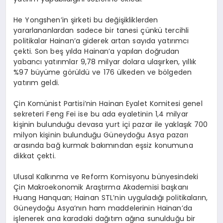
He Yongshen’in şirketi bu değişikliklerden
yararlananlardan sadece bir tanesi çünkü tercihli
politikalar Hainan’a giderek artan sayıda yatırımcı
çekti. Son beş yılda Hainan’a yapılan doğrudan
yabancı yatırımlar 9,78 milyar dolara ulaşırken, yıllık
%97 büyüme görüldü ve 176 ülkeden ve bölgeden
yatırım geldi.
Çin Komünist Partisi’nin Hainan Eyalet Komitesi genel
sekreteri Feng Fei ise bu ada eyaletinin 1,4 milyar
kişinin bulunduğu devasa yurt içi pazar ile yaklaşık 700
milyon kişinin bulunduğu Güneydoğu Asya pazarı
arasında bağ kurmak bakımından eşsiz konumuna
dikkat çekti.
Ulusal Kalkınma ve Reform Komisyonu bünyesindeki
Çin Makroekonomik Araştırma Akademisi başkanı
Huang Hanquan; Hainan STL’nin uyguladığı politikaların,
Güneydoğu Asya’nın ham maddelerinin Hainan’da
işlenerek ana karadaki dağıtım ağına sunulduğu bir