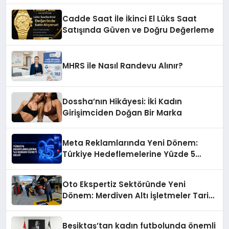
Işkın Kökü Sirkesi
Cadde Saat İle İkinci El Lüks Saat
Satışında Güven ve Doğru Değerleme
MHRS ile Nasıl Randevu Alınır?
Dossha’nın Hikâyesi: İki Kadın
Girişimciden Doğan Bir Marka
Meta Reklamlarında Yeni Dönem:
Türkiye Hedeflemelerine Yüzde 5
Konum Ücreti Geldi
Oto Ekspertiz Sektöründe Yeni
Dönem: Merdiven Altı İşletmeler Tarih
Oluyor
Beşiktaş’tan kadın futbolunda önemli