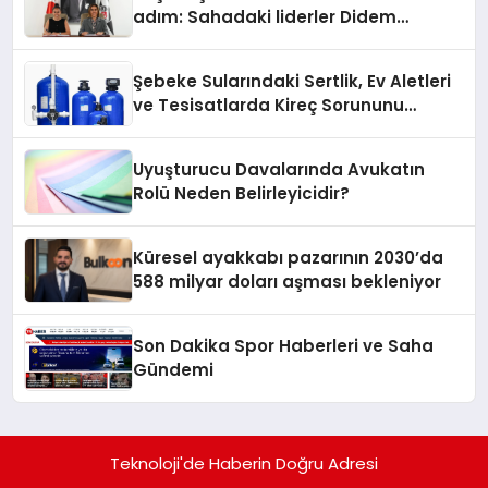
adım: Sahadaki liderler Didem
Karagenç ve Başak Gündoğdu kulüp
hafızasını geleceğe taşıyacak
Şebeke Sularındaki Sertlik, Ev Aletleri
ve Tesisatlarda Kireç Sorununu
Artırıyor
Uyuşturucu Davalarında Avukatın
Rolü Neden Belirleyicidir?
Küresel ayakkabı pazarının 2030’da
588 milyar doları aşması bekleniyor
Son Dakika Spor Haberleri ve Saha
Gündemi
Teknoloji'de Haberin Doğru Adresi