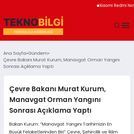
Xiaomi Redmi Note 17 
GÜNDEM
Ana Sayfa
Gündem
Çevre Bakanı Murat Kurum, Manavgat Orman Yangını
DÜNYA
Sonrası Açıklama Yaptı
EĞITIM
Çevre Bakanı Murat Kurum,
EKONOMI
Manavgat Orman Yangını
Sonrası Açıklama Yaptı
MAGAZIN
Bakan Kurum: “Manavgat Yangını Tarihimizin En
SAĞLIK
Büyük Felaketlerinden Biri” Çevre, Şehircilik ve İklim