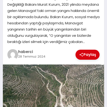
Değişikliği Bakanı Murat Kurum, 2021 yılında meydana
SIYASET
gelen Manavgat’taki orman yangını hakkında önemli
bir açıklamada bulundu. Bakan Kurum, sosyal medya
SPOR
hesabından yaptığı paylaşımda, Manavgat
yangınının tarihin en büyük yangınlarından biri
TEKNOLOJI
olduğunu vurgulayarak, “O yangınları ve bizlerde
bıraktığı izleri silmek için verdiğimiz çabaları…
YAŞAM
haberci
Paylaş
28 Temmuz 2024