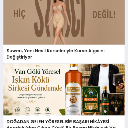
Suwen, Yeni Nesil Korseleriyle Korse Algısını
Değiştiriyor
DOĞADAN GELEN YÖRESEL BİR BAŞARI HİKÂYESİ
Anadolu’dan Çıkan Güçlü Bir Başarı Hikâyesi: Van