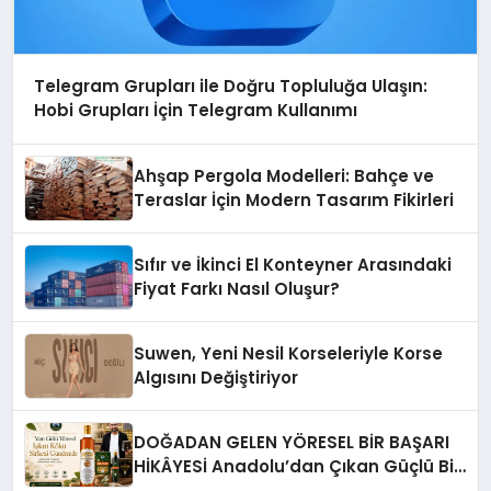
Telegram Grupları ile Doğru Topluluğa Ulaşın:
Hobi Grupları İçin Telegram Kullanımı
Ahşap Pergola Modelleri: Bahçe ve
Teraslar İçin Modern Tasarım Fikirleri
Sıfır ve İkinci El Konteyner Arasındaki
Fiyat Farkı Nasıl Oluşur?
Suwen, Yeni Nesil Korseleriyle Korse
Algısını Değiştiriyor
DOĞADAN GELEN YÖRESEL BİR BAŞARI
HİKÂYESİ Anadolu’dan Çıkan Güçlü Bir
Başarı Hikâyesi: Van Gölü Yöresel