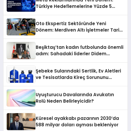
Türkiye Hedeflemelerine Yüzde 5
Konum Ücreti Geldi
Oto Ekspertiz Sektöründe Yeni
Dönem: Merdiven Altı İşletmeler Tarih
Oluyor
Beşiktaş’tan kadın futbolunda önemli
adım: Sahadaki liderler Didem
Karagenç ve Başak Gündoğdu kulüp
hafızasını geleceğe taşıyacak
Şebeke Sularındaki Sertlik, Ev Aletleri
ve Tesisatlarda Kireç Sorununu
Artırıyor
Uyuşturucu Davalarında Avukatın
Rolü Neden Belirleyicidir?
Küresel ayakkabı pazarının 2030’da
588 milyar doları aşması bekleniyor