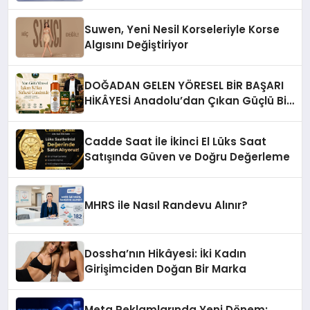
Suwen, Yeni Nesil Korseleriyle Korse
Algısını Değiştiriyor
DOĞADAN GELEN YÖRESEL BİR BAŞARI
HİKÂYESİ Anadolu’dan Çıkan Güçlü Bir
Başarı Hikâyesi: Van Gölü Yöresel
Işkın Kökü Sirkesi
Cadde Saat İle İkinci El Lüks Saat
Satışında Güven ve Doğru Değerleme
MHRS ile Nasıl Randevu Alınır?
Dossha’nın Hikâyesi: İki Kadın
Girişimciden Doğan Bir Marka
Meta Reklamlarında Yeni Dönem: