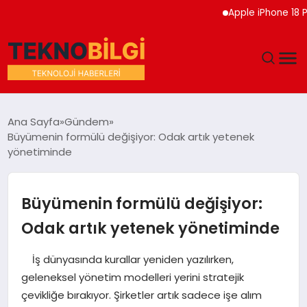
Apple iPhone 18 Pro Etkinl
GÜNDEM
Ana Sayfa
Gündem
Büyümenin formülü değişiyor: Odak artık yetenek
DÜNYA
yönetiminde
EĞITIM
Büyümenin formülü değişiyor:
EKONOMI
Odak artık yetenek yönetiminde
MAGAZIN
İş dünyasında kurallar yeniden yazılırken,
geleneksel yönetim modelleri yerini stratejik
SAĞLIK
çevikliğe bırakıyor. Şirketler artık sadece işe alım