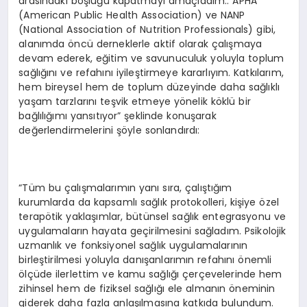
arasındaki boşluğu kapatmayı amaçladım.. APHA
(American Public Health Association) ve NANP
(National Association of Nutrition Professionals) gibi,
alanımda öncü derneklerle aktif olarak çalışmaya
devam ederek, eğitim ve savunuculuk yoluyla toplum
sağlığını ve refahını iyileştirmeye kararlıyım. Katkılarım,
hem bireysel hem de toplum düzeyinde daha sağlıklı
yaşam tarzlarını teşvik etmeye yönelik köklü bir
bağlılığımı yansıtıyor” şeklinde konuşarak
değerlendirmelerini şöyle sonlandırdı:
“Tüm bu çalışmalarımın yanı sıra, çalıştığım
kurumlarda da kapsamlı sağlık protokolleri, kişiye özel
terapötik yaklaşımlar, bütünsel sağlık entegrasyonu ve
uygulamaların hayata geçirilmesini sağladım. Psikolojik
uzmanlık ve fonksiyonel sağlık uygulamalarının
birleştirilmesi yoluyla danışanlarımın refahını önemli
ölçüde ilerlettim ve kamu sağlığı çerçevelerinde hem
zihinsel hem de fiziksel sağlığı ele almanın öneminin
giderek daha fazla anlaşılmasına katkıda bulundum.