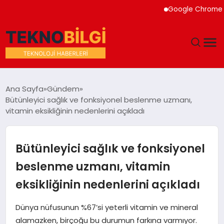
Google Chrome Yapay Z
GÜNDEM
Ana Sayfa
Gündem
Bütünleyici sağlık ve fonksiyonel beslenme uzmanı,
DÜNYA
vitamin eksikliğinin nedenlerini açıkladı
EĞITIM
Bütünleyici sağlık ve fonksiyonel
EKONOMI
beslenme uzmanı, vitamin
eksikliğinin nedenlerini açıkladı
MAGAZIN
Dünya nüfusunun %67’si yeterli vitamin ve mineral
SAĞLIK
alamazken, birçoğu bu durumun farkına varmıyor.