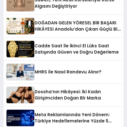
Algısını Değiştiriyor
DOĞADAN GELEN YÖRESEL BİR BAŞARI
HİKÂYESİ Anadolu’dan Çıkan Güçlü Bir
Başarı Hikâyesi: Van Gölü Yöresel
Işkın Kökü Sirkesi
Cadde Saat İle İkinci El Lüks Saat
Satışında Güven ve Doğru Değerleme
MHRS ile Nasıl Randevu Alınır?
Dossha’nın Hikâyesi: İki Kadın
Girişimciden Doğan Bir Marka
Meta Reklamlarında Yeni Dönem:
Türkiye Hedeflemelerine Yüzde 5