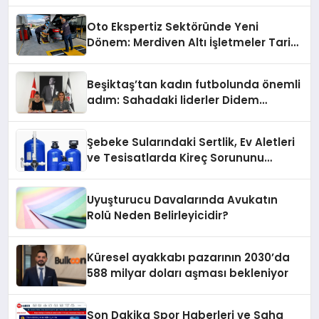
Konum Ücreti Geldi
Oto Ekspertiz Sektöründe Yeni
Dönem: Merdiven Altı İşletmeler Tarih
Oluyor
Beşiktaş’tan kadın futbolunda önemli
adım: Sahadaki liderler Didem
Karagenç ve Başak Gündoğdu kulüp
hafızasını geleceğe taşıyacak
Şebeke Sularındaki Sertlik, Ev Aletleri
ve Tesisatlarda Kireç Sorununu
Artırıyor
Uyuşturucu Davalarında Avukatın
Rolü Neden Belirleyicidir?
Küresel ayakkabı pazarının 2030’da
588 milyar doları aşması bekleniyor
Son Dakika Spor Haberleri ve Saha