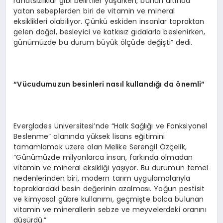
rahatsızlıklar gibi belirtiler yaşarken, bunun altında
yatan sebeplerden biri de vitamin ve mineral
eksiklikleri olabiliyor. Çünkü eskiden insanlar topraktan
gelen doğal, besleyici ve katkısız gıdalarla beslenirken,
günümüzde bu durum büyük ölçüde değişti” dedi.
“Vücudumuzun besinleri nasıl kullandığı da önemli”
Everglades Üniversitesi’nde “Halk Sağlığı ve Fonksiyonel
Beslenme” alanında yüksek lisans eğitimini
tamamlamak üzere olan Melike Serengil Özçelik,
“Günümüzde milyonlarca insan, farkında olmadan
vitamin ve mineral eksikliği yaşıyor. Bu durumun temel
nedenlerinden biri, modern tarım uygulamalarıyla
topraklardaki besin değerinin azalması. Yoğun pestisit
ve kimyasal gübre kullanımı, geçmişte bolca bulunan
vitamin ve minerallerin sebze ve meyvelerdeki oranını
düşürdü.”