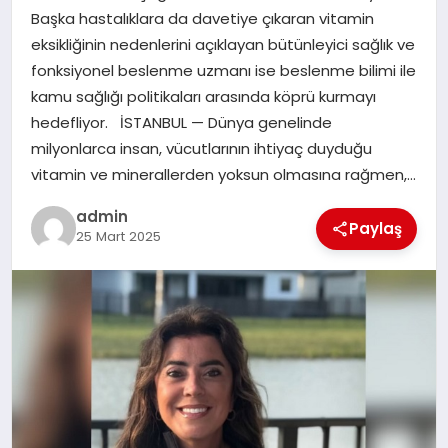
Başka hastalıklara da davetiye çıkaran vitamin
SIYASET
eksikliğinin nedenlerini açıklayan bütünleyici sağlık ve
fonksiyonel beslenme uzmanı ise beslenme bilimi ile
SPOR
kamu sağlığı politikaları arasında köprü kurmayı
hedefliyor. İSTANBUL — Dünya genelinde
TEKNOLOJI
milyonlarca insan, vücutlarının ihtiyaç duyduğu
vitamin ve minerallerden yoksun olmasına rağmen,…
YAŞAM
admin
Paylaş
25 Mart 2025