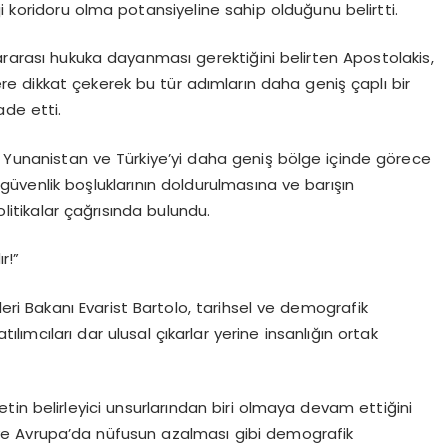
i koridoru olma potansiyeline sahip olduğunu belirtti.
ararası hukuka dayanması gerektiğini belirten Apostolakis,
ere dikkat çekerek bu tür adımların daha geniş çaplı bir
ade etti.
 Yunanistan ve Türkiye’yi daha geniş bölge içinde görece
 güvenlik boşluklarının doldurulmasına ve barışın
itikalar çağrısında bulundu.
r!”
şleri Bakanı Evarist Bartolo, tarihsel ve demografik
ımcıları dar ulusal çıkarlar yerine insanlığın ortak
setin belirleyici unsurlarından biri olmaya devam ettiğini
ışı ve Avrupa’da nüfusun azalması gibi demografik