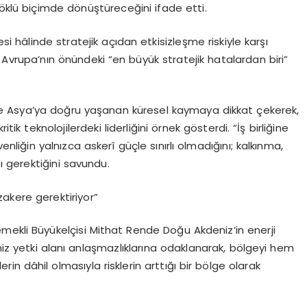
köklü biçimde dönüştüreceğini ifade etti.
si hâlinde stratejik açıdan etkisizleşme riskiyle karşı
 Avrupa’nın önündeki “en büyük stratejik hatalardan biri”
e Asya’ya doğru yaşanan küresel kaymaya dikkat çekerek,
tik teknolojilerdeki liderliğini örnek gösterdi. “İş birliğine
nliğin yalnızca askerî güçle sınırlı olmadığını; kalkınma,
 gerektiğini savundu.
akere gerektiriyor”
mekli Büyükelçisi Mithat Rende Doğu Akdeniz’in enerji
z yetki alanı anlaşmazlıklarına odaklanarak, bölgeyi hem
rin dâhil olmasıyla risklerin arttığı bir bölge olarak