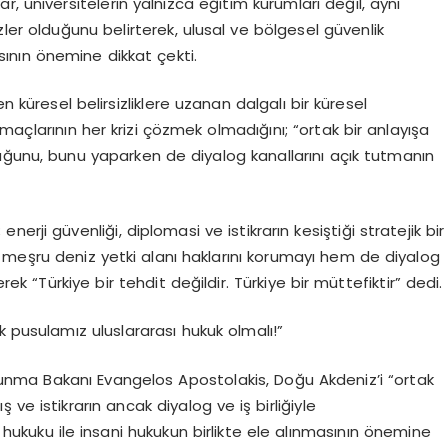
, üniversitelerin yalnızca eğitim kurumları değil, aynı
er olduğunu belirterek, ulusal ve bölgesel güvenlik
sının önemine dikkat çekti.
küresel belirsizliklere uzanan dalgalı bir küresel
larının her krizi çözmek olmadığını; “ortak bir anlayışa
uğunu, bunu yaparken de diyalog kanallarını açık tutmanın
rji güvenliği, diplomasi ve istikrarın kesiştiği stratejik bir
 meşru deniz yetki alanı haklarını korumayı hem de diyalog
rek “Türkiye bir tehdit değildir. Türkiye bir müttefiktir” dedi.
 pusulamız uluslararası hukuk olmalı!”
avunma Bakanı Evangelos Apostolakis, Doğu Akdeniz’i “ortak
ve istikrarın ancak diyalog ve iş birliğiyle
 hukuku ile insani hukukun birlikte ele alınmasının önemine