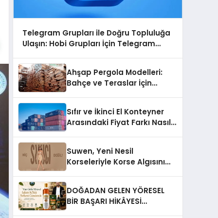
Telegram Grupları ile Doğru Topluluğa
Ulaşın: Hobi Grupları İçin Telegram
Kullanımı
Ahşap Pergola Modelleri:
Bahçe ve Teraslar İçin
Modern Tasarım Fikirleri
Sıfır ve İkinci El Konteyner
Arasındaki Fiyat Farkı Nasıl
Oluşur?
Suwen, Yeni Nesil
Korseleriyle Korse Algısını
Değiştiriyor
DOĞADAN GELEN YÖRESEL
BİR BAŞARI HİKÂYESİ
Anadolu’dan Çıkan Güçlü Bir