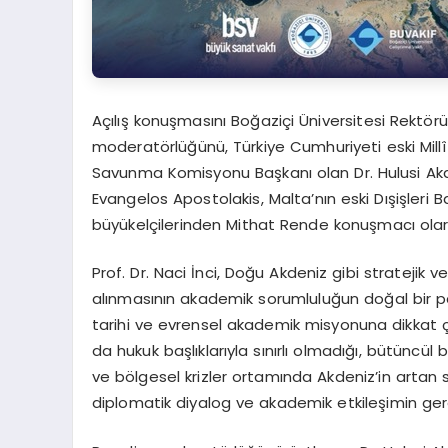
Açılış konuşmasını Boğaziçi Üniversitesi Rektörü P
moderatörlüğünü, Türkiye Cumhuriyeti eski Millî 
Savunma Komisyonu Başkanı olan Dr. Hulusi Aka
Evangelos Apostolakis, Malta’nın eski Dışişleri 
büyükelçilerinden Mithat Rende konuşmacı olara
Prof. Dr. Naci İnci, Doğu Akdeniz gibi stratejik
alınmasının akademik sorumluluğun doğal bir par
tarihi ve evrensel akademik misyonuna dikkat ç
da hukuk başlıklarıyla sınırlı olmadığı, bütüncül 
ve bölgesel krizler ortamında Akdeniz’in artan st
diplomatik diyalog ve akademik etkileşimin gerek