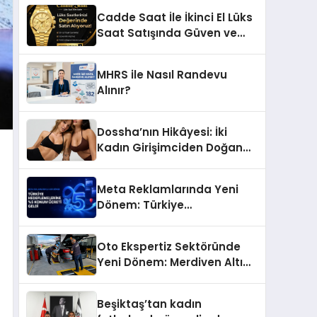
Başarı Hikâyesi: Van Gölü
Cadde Saat İle İkinci El Lüks
Yöresel Işkın Kökü Sirkesi
Saat Satışında Güven ve
Doğru Değerleme
MHRS ile Nasıl Randevu
Alınır?
Dossha’nın Hikâyesi: İki
Kadın Girişimciden Doğan
Bir Marka
Meta Reklamlarında Yeni
Dönem: Türkiye
Hedeflemelerine Yüzde 5
Konum Ücreti Geldi
Oto Ekspertiz Sektöründe
Yeni Dönem: Merdiven Altı
İşletmeler Tarih Oluyor
Beşiktaş’tan kadın