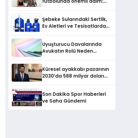
futbolunda önemli adım:
Sahadaki liderler Didem
Karagenç ve Başak
Şebeke Sularındaki Sertlik,
Gündoğdu kulüp hafızasını
Ev Aletleri ve Tesisatlarda
geleceğe taşıyacak
Kireç Sorununu Artırıyor
Uyuşturucu Davalarında
Avukatın Rolü Neden
Belirleyicidir?
Küresel ayakkabı pazarının
2030’da 588 milyar doları
aşması bekleniyor
Son Dakika Spor Haberleri
ve Saha Gündemi