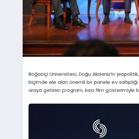
Boğaziçi Üniversitesi, Doğu Akdeniz’in jeopolitik
biçimde ele alan önemli bir panele ev sahipliği 
araya getiren program, kısa film gösterimiyle b