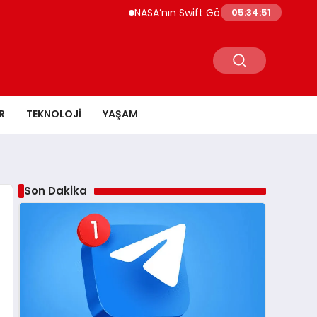
NASA’nın Swift Gözlemevi’ni Kurtaracak Link Uz
05:34:53
R
TEKNOLOJI
YAŞAM
Son Dakika