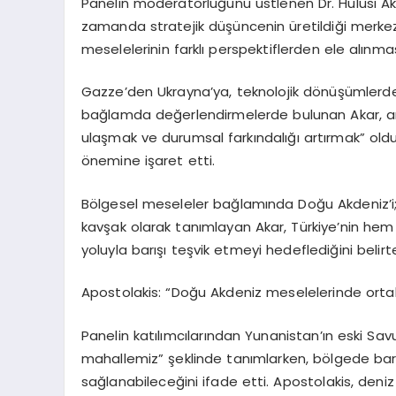
Panelin moderatörlüğünü üstlenen Dr. Hulusi Akar
zamanda stratejik düşüncenin üretildiği merkezl
meselelerinin farklı perspektiflerden ele alınma
Gazze’den Ukrayna’ya, teknolojik dönüşümlerden 
bağlamda değerlendirmelerde bulunan Akar, amaç
ulaşmak ve durumsal farkındalığı artırmak” old
önemine işaret etti.
Bölgesel meseleler bağlamında Doğu Akdeniz’i; ene
kavşak olarak tanımlayan Akar, Türkiye’nin hem
yoluyla barışı teşvik etmeyi hedeflediğini belirte
Apostolakis
: “Doğu Akdeniz meselelerinde ortak
Panelin katılımcılarından Yunanistan’ın eski S
mahallemiz” şeklinde tanımlarken, bölgede barış 
sağlanabileceğini ifade etti. Apostolakis, deniz