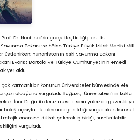
rof. Dr. Naci İnci’nin gerçekleştirdiği panelin
Savunma Bakanı ve hâlen Türkiye Büyük Millet Meclisi Millî
r üstlenirken; Yunanistan’ın eski Savunma Bakanı
Bakanı Evarist Bartolo ve Türkiye Cumhuriyeti’nin emekli
k yer aldı.
 ve çok katmanlı bir konunun üniversiteler bünyesinde ele
çası olduğunu vurguladı. Boğaziçi Üniversitesi’nin köklü
eken İnci, Doğu Akdeniz meselesinin yalnızca güvenlik ya
bir bakış açısıyla ele alınması gerektiği vurgularken küresel
ratejik önemine dikkat çekerek iş birliği, sürdürülebilir
liliğini vurguladı.