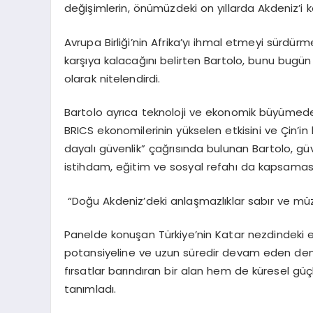
değişimlerin, önümüzdeki on yıllarda Akdeniz’i 
Avrupa Birliği’nin Afrika’yı ihmal etmeyi sürdürme
karşıya kalacağını belirten Bartolo, bunu bugün
olarak nitelendirdi.
Bartolo ayrıca teknoloji ve ekonomik büyümed
BRICS ekonomilerinin yükselen etkisini ve Çin’in kri
dayalı güvenlik” çağrısında bulunan Bartolo, güve
istihdam, eğitim ve sosyal refahı da kapsaması
“Doğu Akdeniz’deki anlaşmazlıklar sabır ve müz
Panelde konuşan Türkiye’nin Katar nezdindeki e
potansiyeline ve uzun süredir devam eden deni
fırsatlar barındıran bir alan hem de küresel güçle
tanımladı.