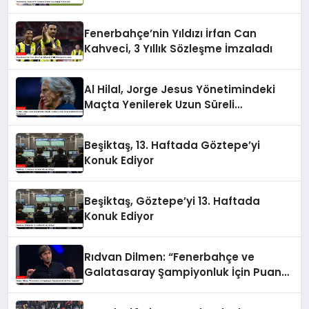
Fenerbahçe’nin Yıldızı İrfan Can
Kahveci, 3 Yıllık Sözleşme İmzaladı
Al Hilal, Jorge Jesus Yönetimindeki
Maçta Yenilerek Uzun Süreli
Yenilmezlik Serisini Sonlandırdı
Beşiktaş, 13. Haftada Göztepe’yi
Konuk Ediyor
Beşiktaş, Göztepe’yi 13. Haftada
Konuk Ediyor
Rıdvan Dilmen: “Fenerbahçe ve
Galatasaray Şampiyonluk İçin Puan
Kaybeder”