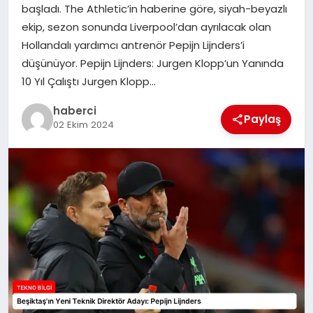
başladı. The Athletic’in haberine göre, siyah-beyazlı
SIYASET
ekip, sezon sonunda Liverpool’dan ayrılacak olan
Hollandalı yardımcı antrenör Pepijn Lijnders’i
SPOR
düşünüyor. Pepijn Lijnders: Jurgen Klopp’un Yanında
10 Yıl Çalıştı Jurgen Klopp…
TEKNOLOJI
haberci
Paylaş
02 Ekim 2024
YAŞAM