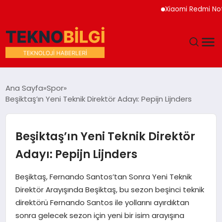
Xiaomi Redmi Note 17 H
GÜNDEM
Ana Sayfa
Spor
Beşiktaş’ın Yeni Teknik Direktör Adayı: Pepijn Lijnders
DÜNYA
EĞITIM
Beşiktaş’ın Yeni Teknik Direktör
Adayı: Pepijn Lijnders
EKONOMI
Beşiktaş, Fernando Santos’tan Sonra Yeni Teknik
MAGAZIN
Direktör Arayışında Beşiktaş, bu sezon beşinci teknik
direktörü Fernando Santos ile yollarını ayırdıktan
SAĞLIK
sonra gelecek sezon için yeni bir isim arayışına