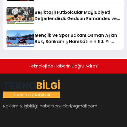
Beşiktaşlı Futbolcular Mağlubiyeti
Değerlendirdi: Gedson Fernandes ve
Gabriel Paulista’dan Açıklamalar
Gençlik ve Spor Bakanı Osman Aşkın
Bak, Sarıkamış Harekatı’nın 110. Yıl
Dönümünde Gençleri Anma Etkinliği
Teknoloji'de Haberin Doğru Adresi
Reklam & İşbirliği:
habersonuclari@gmail.com