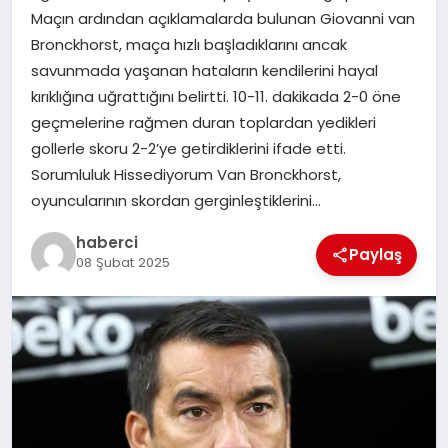
Maçın ardından açıklamalarda bulunan Giovanni van
SIYASET
Bronckhorst, maça hızlı başladıklarını ancak
savunmada yaşanan hataların kendilerini hayal
SPOR
kırıklığına uğrattığını belirtti. 10-11. dakikada 2-0 öne
geçmelerine rağmen duran toplardan yedikleri
TEKNOLOJI
gollerle skoru 2-2’ye getirdiklerini ifade etti.
Sorumluluk Hissediyorum Van Bronckhorst,
YAŞAM
oyuncularının skordan gerginleştiklerini…
haberci
Paylaş
08 Şubat 2025