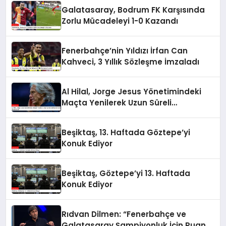
Galatasaray, Bodrum FK Karşısında
Zorlu Mücadeleyi 1-0 Kazandı
Fenerbahçe’nin Yıldızı İrfan Can
Kahveci, 3 Yıllık Sözleşme İmzaladı
Al Hilal, Jorge Jesus Yönetimindeki
Maçta Yenilerek Uzun Süreli
Yenilmezlik Serisini Sonlandırdı
Beşiktaş, 13. Haftada Göztepe’yi
Konuk Ediyor
Beşiktaş, Göztepe’yi 13. Haftada
Konuk Ediyor
Rıdvan Dilmen: “Fenerbahçe ve
Galatasaray Şampiyonluk İçin Puan