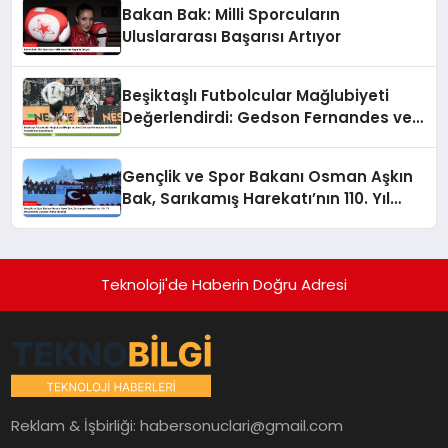
Bakan Bak: Milli Sporcuların
Uluslararası Başarısı Artıyor
Beşiktaşlı Futbolcular Mağlubiyeti
Değerlendirdi: Gedson Fernandes ve
Gabriel Paulista’dan Açıklamalar
Gençlik ve Spor Bakanı Osman Aşkın
Bak, Sarıkamış Harekatı’nın 110. Yıl
Dönümünde Gençleri Anma Etkinliği
Teknoloji'de Haberin Doğru Adresi
Reklam & İşbirliği:
habersonuclari@gmail.com