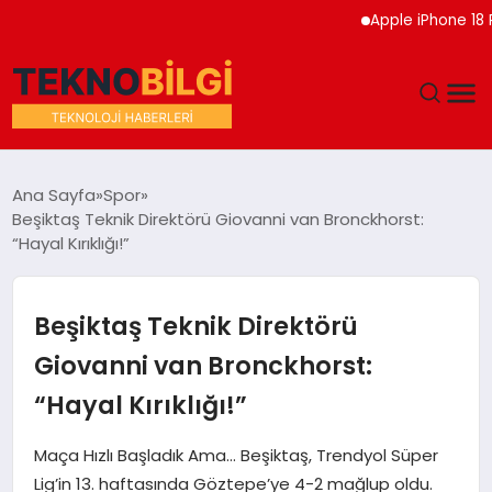
Apple iPhone 18 Pro Etk
GÜNDEM
Ana Sayfa
Spor
Beşiktaş Teknik Direktörü Giovanni van Bronckhorst:
DÜNYA
“Hayal Kırıklığı!”
EĞITIM
Beşiktaş Teknik Direktörü
EKONOMI
Giovanni van Bronckhorst:
“Hayal Kırıklığı!”
MAGAZIN
Maça Hızlı Başladık Ama… Beşiktaş, Trendyol Süper
SAĞLIK
Lig’in 13. haftasında Göztepe’ye 4-2 mağlup oldu.