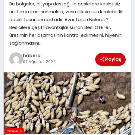
Bu bölgeler, altyapı desteği ile besicilere kesintisiz
SIYASET
üretim imkanı sunmakta, verimlilik ve sürdürülebilirlik
odaklı tasarlanmaktadır. Avantajları Nelerdir?
SPOR
Besicilere çeşitli avantajlar sunan Besi OTB’ler,
üretimin her aşamasının kontrol edilmesini, hijyenin
TEKNOLOJI
sağlanmasını,…
YAŞAM
haberci
Paylaş
07 Ağustos 2024