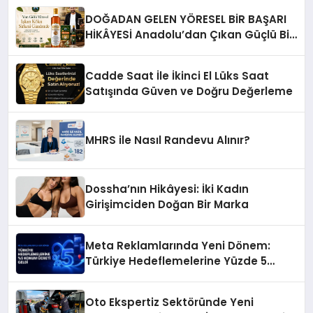
DOĞADAN GELEN YÖRESEL BİR BAŞARI
HİKÂYESİ Anadolu’dan Çıkan Güçlü Bir
Başarı Hikâyesi: Van Gölü Yöresel
Işkın Kökü Sirkesi
Cadde Saat İle İkinci El Lüks Saat
Satışında Güven ve Doğru Değerleme
MHRS ile Nasıl Randevu Alınır?
Dossha’nın Hikâyesi: İki Kadın
Girişimciden Doğan Bir Marka
Meta Reklamlarında Yeni Dönem:
Türkiye Hedeflemelerine Yüzde 5
Konum Ücreti Geldi
Oto Ekspertiz Sektöründe Yeni