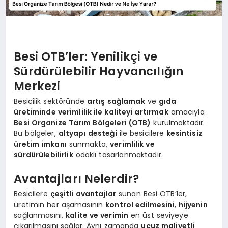
Besi OTB’ler: Yenilikçi ve
Sürdürülebilir Hayvancılığın
Merkezi
Besicilik sektöründe
artış sağlamak
ve
gıda
üretiminde verimlilik ile kaliteyi artırmak
amacıyla
Besi Organize Tarım Bölgeleri (OTB)
kurulmaktadır.
Bu bölgeler,
altyapı desteği
ile besicilere
kesintisiz
üretim imkanı
sunmakta,
verimlilik ve
sürdürülebilirlik
odaklı tasarlanmaktadır.
Avantajları Nelerdir?
Besicilere
çeşitli avantajlar
sunan Besi OTB’ler,
üretimin her aşamasının
kontrol edilmesini
,
hijyenin
sağlanmasını,
kalite ve verimin
en üst seviyeye
çıkarılmasını sağlar. Aynı zamanda
ucuz maliyetli