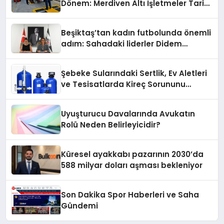
Dönem: Merdiven Altı İşletmeler Tarih
Oluyor
Beşiktaş’tan kadın futbolunda önemli
adım: Sahadaki liderler Didem
Karagenç ve Başak Gündoğdu kulüp
hafızasını geleceğe taşıyacak
Şebeke Sularındaki Sertlik, Ev Aletleri
ve Tesisatlarda Kireç Sorununu
Artırıyor
Uyuşturucu Davalarında Avukatın
Rolü Neden Belirleyicidir?
Küresel ayakkabı pazarının 2030’da
588 milyar doları aşması bekleniyor
Son Dakika Spor Haberleri ve Saha
Gündemi