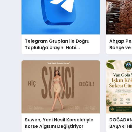
Telegram Grupları ile Doğru
Ahşap Per
Topluluğa Ulaşın: Hobi
Bahçe ve 
Grupları İçin Telegram
Tasarım Fi
Kullanımı
Suwen, Yeni Nesil Korseleriyle
DOĞADAN 
Korse Algısını Değiştiriyor
BAŞARI H