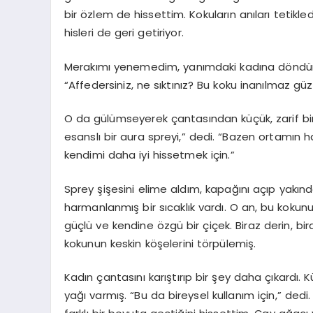
bir özlem de hissettim. Kokuların anıları tetikle
hisleri de geri getiriyor.
Merakımı yenemedim, yanımdaki kadına döndü
“Affedersiniz, ne sıktınız? Bu koku inanılmaz güz
O da gülümseyerek çantasından küçük, zarif bir ş
esanslı bir aura spreyi,” dedi. “Bazen ortamın 
kendimi daha iyi hissetmek için.”
Sprey şişesini elime aldım, kapağını açıp yakı
harmanlanmış bir sıcaklık vardı. O an, bu kokun
güçlü ve kendine özgü bir çiçek. Biraz derin, b
kokunun keskin köşelerini törpülemiş.
Kadın çantasını karıştırıp bir şey daha çıkardı. 
yağı varmış. “Bu da bireysel kullanım için,” ded