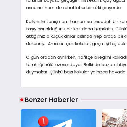
farklı bir boyuta geçtiğini hissettim. Çay ağacı
arındırıcı hem de rahatlatıcı bir etki çıkıyordu.
Kailyns’le tanışmam tamamen tesadüfi bir karş
taşıyıcısı olduğunu bir kez daha hatırlattı. Gün
attığımız o küçük anılar aslında hep orada bekl
dokunuş… Ama en çok kokular, geçmişi hiç bekle
O gün oradan ayrılırken, hafifçe bileğimi kokladı
ferahlığı hâlâ üzerimdeydi. Belki de bazen iht
duymaktır. Çünkü bazı kokular yalnızca havada 
Benzer Haberler