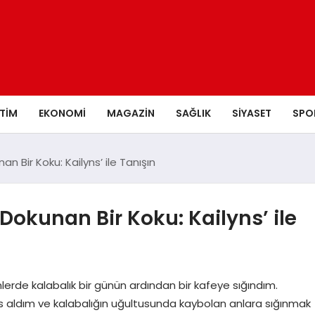
ITIM
EKONOMI
MAGAZIN
SAĞLIK
SIYASET
SPO
 Bir Koku: Kailyns’ ile Tanışın
okunan Bir Koku: Kailyns’ ile
günlerde kalabalık bir günün ardından bir kafeye sığındım.
 aldım ve kalabalığın uğultusunda kaybolan anlara sığınmak