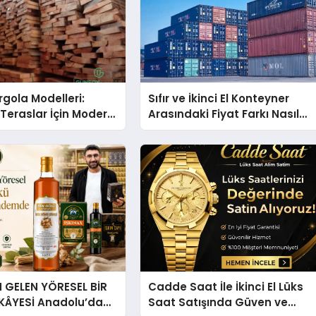
gola Modelleri:
Sıfır ve İkinci El Konteyner
Teraslar İçin Modern
Arasındaki Fiyat Farkı Nasıl
kirleri
Oluşur?
GELEN YÖRESEL BİR
Cadde Saat İle İkinci El Lüks
İKÂYESİ Anadolu’dan
Saat Satışında Güven ve