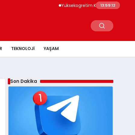
Yuksekogretim Kurumu Dijital Donusum Ic
13:59:13
R
TEKNOLOJI
YAŞAM
Son Dakika