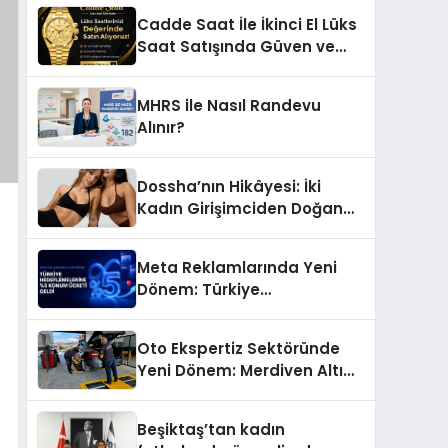
Başarı Hikâyesi: Van Gölü
Cadde Saat İle İkinci El Lüks
Yöresel Işkın Kökü Sirkesi
Saat Satışında Güven ve
Doğru Değerleme
MHRS ile Nasıl Randevu
Alınır?
Dossha’nın Hikâyesi: İki
Kadın Girişimciden Doğan
Bir Marka
Meta Reklamlarında Yeni
Dönem: Türkiye
Hedeflemelerine Yüzde 5
Konum Ücreti Geldi
Oto Ekspertiz Sektöründe
Yeni Dönem: Merdiven Altı
İşletmeler Tarih Oluyor
Beşiktaş’tan kadın