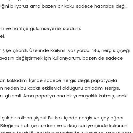
diğini biliyoruz ama bazen bir koku sadece hatıraları değil,
m ve hafifçe gülümseyerek sordum:
el.”
işe çıkardı. Üzerinde Kailyns’ yazıyordu. “Bu, nergis çiçeği
havasını değiştirmek için kullanıyorum, bazen de sadece
ndan kokladım. İçinde sadece nergis değil, papatyayla
un neden bu kadar etkileyici olduğunu anladım. Nergis,
iraz gizemli. Ama papatya ona bir yumuşaklık katmış, sanki
Küçük bir roll-on şişesi. Bu kez içinde nergis ve çay ağacı
i. Bileğime hafifçe sürdüm ve birkaç saniye içinde kokunun