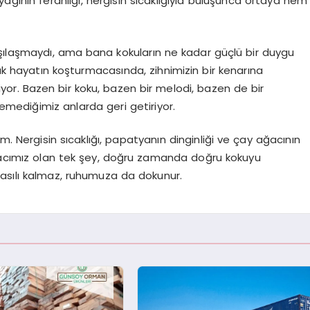
 yağının ferahlığı, nergisin sıcaklığıyla buluşunca ortaya hem
ılaşmaydı, ama bana kokuların ne kadar güçlü bir duygu
lük hayatın koşturmacasında, zihnimizin bir kenarına
iyor. Bazen bir koku, bazen bir melodi, bazen de bir
mediğimiz anlarda geri getiriyor.
m. Nergisin sıcaklığı, papatyanın dinginliği ve çay ağacının
iyacımız olan tek şey, doğru zamanda doğru kokuyu
asılı kalmaz, ruhumuza da dokunur.