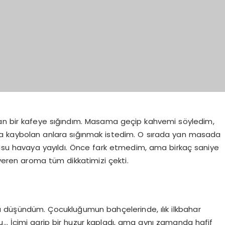
dan bir kafeye sığındım. Masama geçip kahvemi söyledim,
nda kaybolan anlara sığınmak istedim. O sırada yan masada
kokusu havaya yayıldı. Önce fark etmedim, ama birkaç saniye
veren aroma tüm dikkatimizi çekti.
 düşündüm. Çocukluğumun bahçelerinde, ılık ilkbahar
ku… İçimi garip bir huzur kapladı, ama aynı zamanda hafif