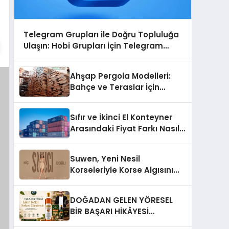
Telegram Grupları ile Doğru Topluluğa
Ulaşın: Hobi Grupları İçin Telegram
Kullanımı
Ahşap Pergola Modelleri:
Bahçe ve Teraslar İçin
Modern Tasarım Fikirleri
Sıfır ve İkinci El Konteyner
Arasındaki Fiyat Farkı Nasıl
Oluşur?
Suwen, Yeni Nesil
Korseleriyle Korse Algısını
Değiştiriyor
DOĞADAN GELEN YÖRESEL
BİR BAŞARI HİKÂYESİ
Anadolu’dan Çıkan Güçlü Bir