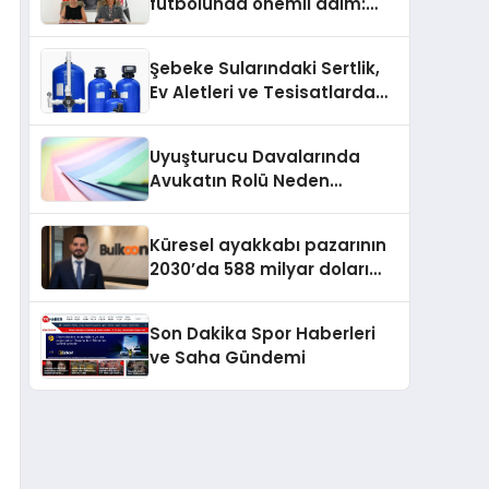
futbolunda önemli adım:
Sahadaki liderler Didem
Karagenç ve Başak
Şebeke Sularındaki Sertlik,
Gündoğdu kulüp hafızasını
Ev Aletleri ve Tesisatlarda
geleceğe taşıyacak
Kireç Sorununu Artırıyor
Uyuşturucu Davalarında
Avukatın Rolü Neden
Belirleyicidir?
Küresel ayakkabı pazarının
2030’da 588 milyar doları
aşması bekleniyor
Son Dakika Spor Haberleri
ve Saha Gündemi