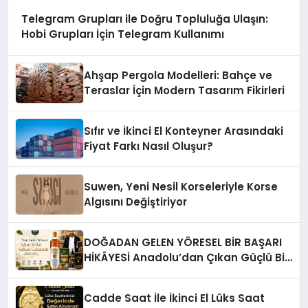
Telegram Grupları ile Doğru Topluluğa Ulaşın:
Hobi Grupları İçin Telegram Kullanımı
Ahşap Pergola Modelleri: Bahçe ve
Teraslar İçin Modern Tasarım Fikirleri
Sıfır ve İkinci El Konteyner Arasındaki
Fiyat Farkı Nasıl Oluşur?
Suwen, Yeni Nesil Korseleriyle Korse
Algısını Değiştiriyor
DOĞADAN GELEN YÖRESEL BİR BAŞARI
HİKÂYESİ Anadolu’dan Çıkan Güçlü Bir
Başarı Hikâyesi: Van Gölü Yöresel
Işkın Kökü Sirkesi
Cadde Saat İle İkinci El Lüks Saat