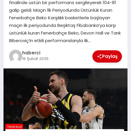
finalinde üstün bir performans sergileyerek 104-81
SIYASET
galip geldi. Maçın İlk Periyodunda Üstünlük Kuran
Fenerbahçe Beko Karşılıklı basketlerle başlayan
SPOR
maçın ilk periyodunda Beşiktaş Fibabanka’ya karşı
üstünlük kuran Fenerbahçe Beko, Devon Hall ve Tarık
TEKNOLOJI
Biberoviç’in etkili performanslarıyla ilk…
haberci
YAŞAM
Paylaş
16 Şubat 2025