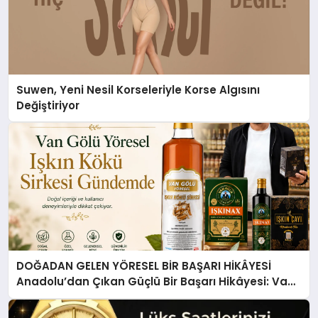
Suwen, Yeni Nesil Korseleriyle Korse Algısını
Değiştiriyor
DOĞADAN GELEN YÖRESEL BİR BAŞARI HİKÂYESİ
Anadolu’dan Çıkan Güçlü Bir Başarı Hikâyesi: Van
Gölü Yöresel Işkın Kökü Sirkesi