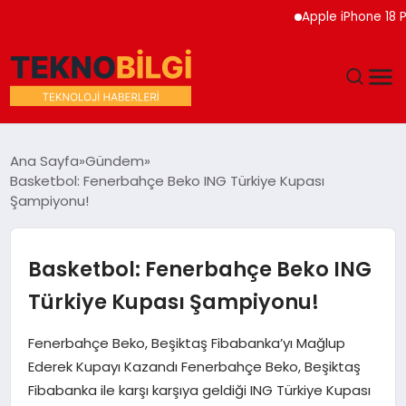
Apple iPhone 18 Pro Etk
GÜNDEM
Ana Sayfa
Gündem
Basketbol: Fenerbahçe Beko ING Türkiye Kupası
DÜNYA
Şampiyonu!
EĞITIM
Basketbol: Fenerbahçe Beko ING
EKONOMI
Türkiye Kupası Şampiyonu!
MAGAZIN
Fenerbahçe Beko, Beşiktaş Fibabanka’yı Mağlup
Ederek Kupayı Kazandı Fenerbahçe Beko, Beşiktaş
SAĞLIK
Fibabanka ile karşı karşıya geldiği ING Türkiye Kupası