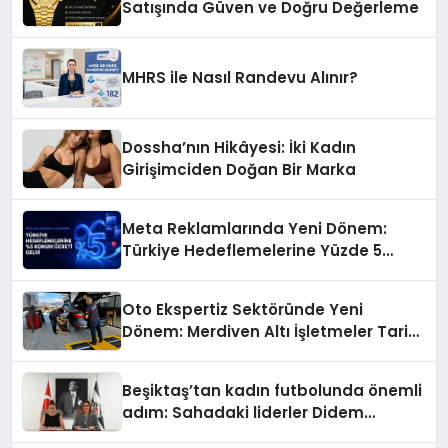
Satışında Güven ve Doğru Değerleme
MHRS ile Nasıl Randevu Alınır?
Dossha’nın Hikâyesi: İki Kadın
Girişimciden Doğan Bir Marka
Meta Reklamlarında Yeni Dönem:
Türkiye Hedeflemelerine Yüzde 5
Konum Ücreti Geldi
Oto Ekspertiz Sektöründe Yeni
Dönem: Merdiven Altı İşletmeler Tarih
Oluyor
Beşiktaş’tan kadın futbolunda önemli
adım: Sahadaki liderler Didem
Karagenç ve Başak Gündoğdu kulüp