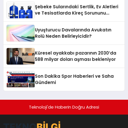
hafızasını geleceğe taşıyacak
Şebeke Sularındaki Sertlik, Ev Aletleri
ve Tesisatlarda Kireç Sorununu
Artırıyor
Uyuşturucu Davalarında Avukatın
Rolü Neden Belirleyicidir?
Küresel ayakkabı pazarının 2030’da
588 milyar doları aşması bekleniyor
Son Dakika Spor Haberleri ve Saha
Gündemi
Teknoloji'de Haberin Doğru Adresi