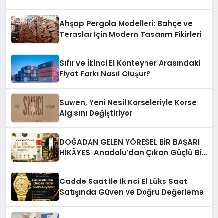
Ahşap Pergola Modelleri: Bahçe ve
Teraslar İçin Modern Tasarım Fikirleri
Sıfır ve İkinci El Konteyner Arasındaki
Fiyat Farkı Nasıl Oluşur?
Suwen, Yeni Nesil Korseleriyle Korse
Algısını Değiştiriyor
DOĞADAN GELEN YÖRESEL BİR BAŞARI
HİKÂYESİ Anadolu’dan Çıkan Güçlü Bir
Başarı Hikâyesi: Van Gölü Yöresel
Işkın Kökü Sirkesi
Cadde Saat İle İkinci El Lüks Saat
Satışında Güven ve Doğru Değerleme