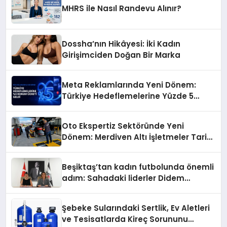
MHRS ile Nasıl Randevu Alınır?
Dossha’nın Hikâyesi: İki Kadın
Girişimciden Doğan Bir Marka
Meta Reklamlarında Yeni Dönem:
Türkiye Hedeflemelerine Yüzde 5
Konum Ücreti Geldi
Oto Ekspertiz Sektöründe Yeni
Dönem: Merdiven Altı İşletmeler Tarih
Oluyor
Beşiktaş’tan kadın futbolunda önemli
adım: Sahadaki liderler Didem
Karagenç ve Başak Gündoğdu kulüp
hafızasını geleceğe taşıyacak
Şebeke Sularındaki Sertlik, Ev Aletleri
ve Tesisatlarda Kireç Sorununu