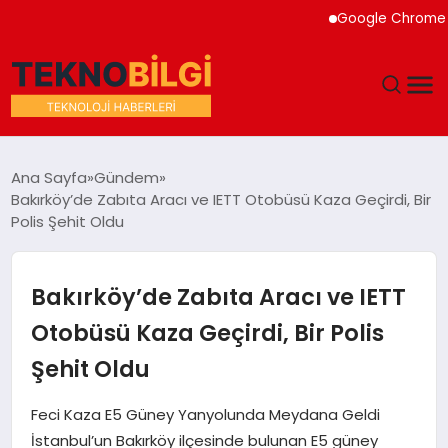
Google Chrome Yapay
GÜNDEM
Ana Sayfa
Gündem
Bakırköy’de Zabıta Aracı ve IETT Otobüsü Kaza Geçirdi, Bir
DÜNYA
Polis Şehit Oldu
EĞITIM
Bakırköy’de Zabıta Aracı ve IETT
EKONOMI
Otobüsü Kaza Geçirdi, Bir Polis
Şehit Oldu
MAGAZIN
Feci Kaza E5 Güney Yanyolunda Meydana Geldi
SAĞLIK
İstanbul’un Bakırköy ilçesinde bulunan E5 güney