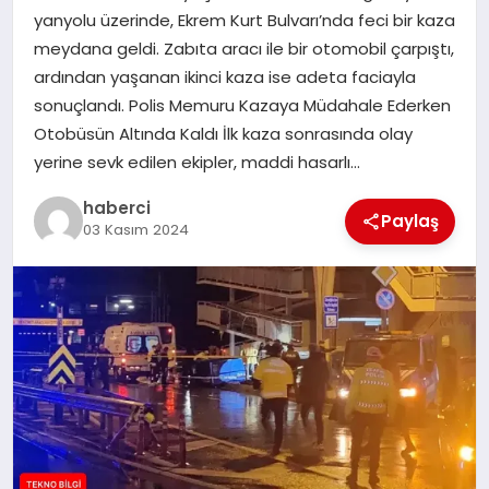
yanyolu üzerinde, Ekrem Kurt Bulvarı’nda feci bir kaza
SIYASET
meydana geldi. Zabıta aracı ile bir otomobil çarpıştı,
ardından yaşanan ikinci kaza ise adeta faciayla
SPOR
sonuçlandı. Polis Memuru Kazaya Müdahale Ederken
Otobüsün Altında Kaldı İlk kaza sonrasında olay
TEKNOLOJI
yerine sevk edilen ekipler, maddi hasarlı…
YAŞAM
haberci
Paylaş
03 Kasım 2024