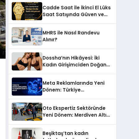
Başarı Hikâyesi: Van Gölü
Cadde Saat İle İkinci El Lüks
Yöresel Işkın Kökü Sirkesi
Saat Satışında Güven ve
Doğru Değerleme
MHRS ile Nasıl Randevu
Alınır?
Dossha’nın Hikâyesi: İki
Kadın Girişimciden Doğan
Bir Marka
Meta Reklamlarında Yeni
Dönem: Türkiye
Hedeflemelerine Yüzde 5
Konum Ücreti Geldi
Oto Ekspertiz Sektöründe
Yeni Dönem: Merdiven Altı
İşletmeler Tarih Oluyor
Beşiktaş’tan kadın