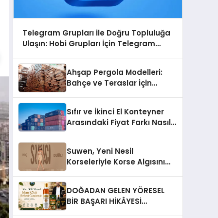
Telegram Grupları ile Doğru Topluluğa
Ulaşın: Hobi Grupları İçin Telegram
Kullanımı
Ahşap Pergola Modelleri:
Bahçe ve Teraslar İçin
Modern Tasarım Fikirleri
Sıfır ve İkinci El Konteyner
Arasındaki Fiyat Farkı Nasıl
Oluşur?
Suwen, Yeni Nesil
Korseleriyle Korse Algısını
Değiştiriyor
DOĞADAN GELEN YÖRESEL
BİR BAŞARI HİKÂYESİ
Anadolu’dan Çıkan Güçlü Bir