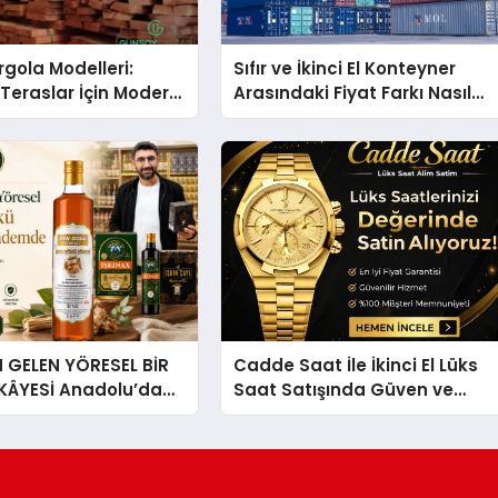
gola Modelleri:
Sıfır ve İkinci El Konteyner
Teraslar İçin Modern
Arasındaki Fiyat Farkı Nasıl
kirleri
Oluşur?
GELEN YÖRESEL BİR
Cadde Saat İle İkinci El Lüks
İKÂYESİ Anadolu’dan
Saat Satışında Güven ve
lü Bir Başarı
Doğru Değerleme
 Sirkesi