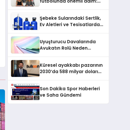
futbolunda önemli adım:
Sahadaki liderler Didem
Karagenç ve Başak
Şebeke Sularındaki Sertlik,
Gündoğdu kulüp hafızasını
Ev Aletleri ve Tesisatlarda
geleceğe taşıyacak
Kireç Sorununu Artırıyor
Uyuşturucu Davalarında
Avukatın Rolü Neden
Belirleyicidir?
Küresel ayakkabı pazarının
2030’da 588 milyar doları
aşması bekleniyor
Son Dakika Spor Haberleri
ve Saha Gündemi