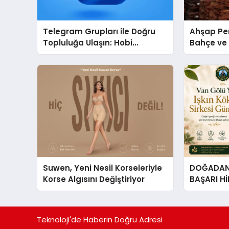
Telegram Grupları ile Doğru
Ahşap Per
Topluluğa Ulaşın: Hobi
Bahçe ve 
Grupları İçin Telegram
Tasarım Fi
Kullanımı
Suwen, Yeni Nesil Korseleriyle
DOĞADAN 
Korse Algısını Değiştiriyor
BAŞARI H
Çıkan Güç
Hikâyesi: Van Gölü Yöresel
Işkın Kökü
Teknoloji'de Haberin Doğru Adresi