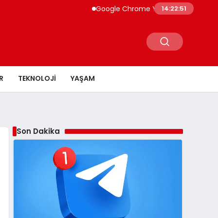
Google Chrome Yapay Zeka ile Güçleniyo
14:22:52
R
TEKNOLOJI
YAŞAM
Son Dakika