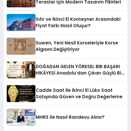
Teraslar İçin Modern Tasarım Fikirleri
Sıfır ve İkinci El Konteyner Arasındaki
Fiyat Farkı Nasıl Oluşur?
Suwen, Yeni Nesil Korseleriyle Korse
Algısını Değiştiriyor
DOĞADAN GELEN YÖRESEL BİR BAŞARI
HİKÂYESİ Anadolu’dan Çıkan Güçlü Bir
Başarı Hikâyesi: Van Gölü Yöresel
Işkın Kökü Sirkesi
Cadde Saat İle İkinci El Lüks Saat
Satışında Güven ve Doğru Değerleme
MHRS ile Nasıl Randevu Alınır?