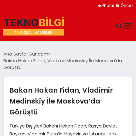
iPhone 18 Öncesi Appl
GÜNDEM
Ana Sayfa
Gündem
Bakan Hakan Fidan, Vladimir Medinskiy İle Moskova’da
DÜNYA
Görüştü
EĞITIM
Bakan Hakan Fidan, Vladimir
EKONOMI
Medinskiy İle Moskova’da
Görüştü
MAGAZIN
Türkiye Dışişleri Bakanı Hakan Fidan, Rusya Devlet
SAĞLIK
Başkanı Vladimir Putin’in Müşaviri ve İstanbul’daki