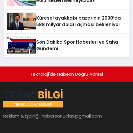
Rolü Neden Belirleyicidir?
Küresel ayakkabı pazarının 2030’da
588 milyar doları aşması bekleniyor
Son Dakika Spor Haberleri ve Saha
Gündemi
Teknoloji'de Haberin Doğru Adresi
Reklam & İşbirliği:
habersonuclari@gmail.com