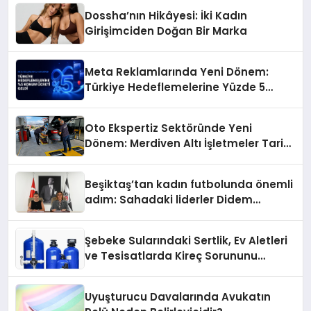
Dossha’nın Hikâyesi: İki Kadın
Girişimciden Doğan Bir Marka
Meta Reklamlarında Yeni Dönem:
Türkiye Hedeflemelerine Yüzde 5
Konum Ücreti Geldi
Oto Ekspertiz Sektöründe Yeni
Dönem: Merdiven Altı İşletmeler Tarih
Oluyor
Beşiktaş’tan kadın futbolunda önemli
adım: Sahadaki liderler Didem
Karagenç ve Başak Gündoğdu kulüp
hafızasını geleceğe taşıyacak
Şebeke Sularındaki Sertlik, Ev Aletleri
ve Tesisatlarda Kireç Sorununu
Artırıyor
Uyuşturucu Davalarında Avukatın