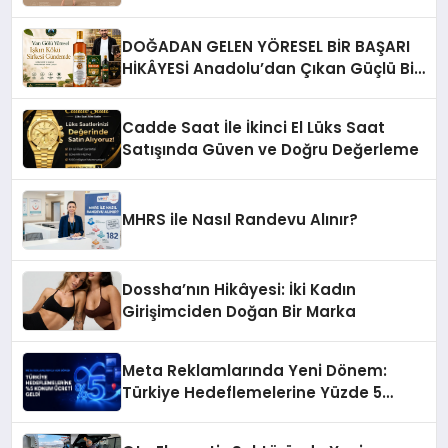
DOĞADAN GELEN YÖRESEL BİR BAŞARI
HİKÂYESİ Anadolu’dan Çıkan Güçlü Bir
Başarı Hikâyesi: Van Gölü Yöresel
Işkın Kökü Sirkesi
Cadde Saat İle İkinci El Lüks Saat
Satışında Güven ve Doğru Değerleme
MHRS ile Nasıl Randevu Alınır?
Dossha’nın Hikâyesi: İki Kadın
Girişimciden Doğan Bir Marka
Meta Reklamlarında Yeni Dönem:
Türkiye Hedeflemelerine Yüzde 5
Konum Ücreti Geldi