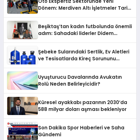
Oto Ekspertiz Sektöründe Yeni
Dönem: Merdiven Altı İşletmeler Tarih
Oluyor
Beşiktaş’tan kadın futbolunda önemli
adım: Sahadaki liderler Didem
Karagenç ve Başak Gündoğdu kulüp
hafızasını geleceğe taşıyacak
Şebeke Sularındaki Sertlik, Ev Aletleri
ve Tesisatlarda Kireç Sorununu
Artırıyor
Uyuşturucu Davalarında Avukatın
Rolü Neden Belirleyicidir?
Küresel ayakkabı pazarının 2030’da
588 milyar doları aşması bekleniyor
Son Dakika Spor Haberleri ve Saha
Gündemi