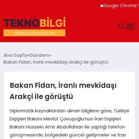
Google Chrome Yapay 
GÜNDEM
Ana Sayfa
Gündem
Bakan Fidan, İranlı mevkidaşı Arakçi ile görüştü
DÜNYA
EĞITIM
Bakan Fidan, İranlı mevkidaşı
Arakçi ile görüştü
EKONOMI
Diplomatik kaynaklardan alınan bilgilere göre, Türkiye
MAGAZIN
Dışişleri Bakanı Mevlüt Çavuşoğlu’nun İran Dışişleri
Bakanı Hossein Amir Abdollahian ile yaptığı telefon
SAĞLIK
görüşmesinde, bölgedeki güncel gelişmeler ve İran