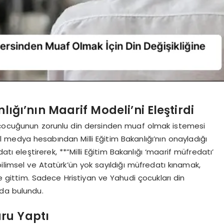
lığı’nın Maarif Modeli’ni Eleştirdi
, çocuğunun zorunlu din dersinden muaf olmak istemesi
l medya hesabından Milli Eğitim Bakanlığı’nın onayladığı
atı eleştirerek, **”Milli Eğitim Bakanlığı ‘maarif müfredatı’
bilimsel ve Atatürk’ün yok sayıldığı müfredatı kınamak,
ne gittim. Sadece Hristiyan ve Yahudi çocukları din
mda bulundu.
ru Yaptı