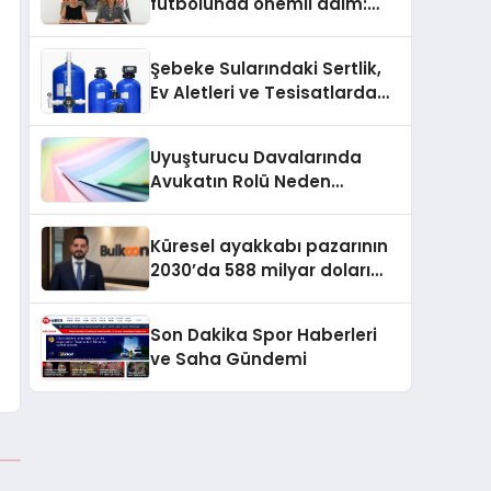
futbolunda önemli adım:
Sahadaki liderler Didem
Karagenç ve Başak
Şebeke Sularındaki Sertlik,
Gündoğdu kulüp hafızasını
Ev Aletleri ve Tesisatlarda
geleceğe taşıyacak
Kireç Sorununu Artırıyor
Uyuşturucu Davalarında
Avukatın Rolü Neden
Belirleyicidir?
Küresel ayakkabı pazarının
2030’da 588 milyar doları
aşması bekleniyor
Son Dakika Spor Haberleri
ve Saha Gündemi