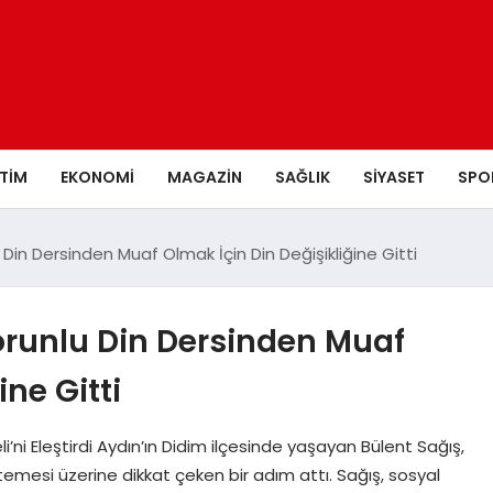
ITIM
EKONOMI
MAGAZIN
SAĞLIK
SIYASET
SPO
Din Dersinden Muaf Olmak İçin Din Değişikliğine Gitti
orunlu Din Dersinden Muaf
ine Gitti
li’ni Eleştirdi Aydın’ın Didim ilçesinde yaşayan Bülent Sağış,
mesi üzerine dikkat çeken bir adım attı. Sağış, sosyal