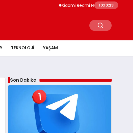
Xiaomi Redmi Note 17 Hindistan’da Tanıtı
10:10:24
R
TEKNOLOJI
YAŞAM
Son Dakika