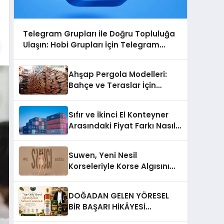
Telegram Grupları ile Doğru Topluluğa
Ulaşın: Hobi Grupları İçin Telegram
Kullanımı
Ahşap Pergola Modelleri:
Bahçe ve Teraslar İçin
Modern Tasarım Fikirleri
Sıfır ve İkinci El Konteyner
Arasındaki Fiyat Farkı Nasıl
Oluşur?
Suwen, Yeni Nesil
Korseleriyle Korse Algısını
Değiştiriyor
DOĞADAN GELEN YÖRESEL
BİR BAŞARI HİKÂYESİ
Anadolu’dan Çıkan Güçlü Bir