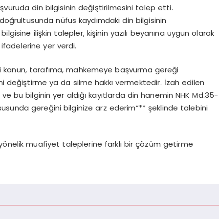
uruda din bilgisinin değiştirilmesini talep etti.
doğrultusunda nüfus kaydımdaki din bilgisinin
bilgisine ilişkin talepler, kişinin yazılı beyanına uygun olarak
** ifadelerine yer verdi.
ili kanun, tarafıma, mahkemeye başvurma gereği
ni değiştirme ya da silme hakkı vermektedir. İzah edilen
 ve bu bilginin yer aldığı kayıtlarda din hanemin NHK Md.35-
ususunda gereğini bilginize arz ederim”** şeklinde talebini
 yönelik muafiyet taleplerine farklı bir çözüm getirme