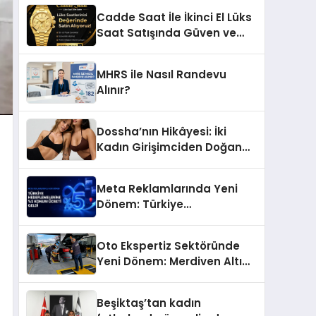
Başarı Hikâyesi: Van Gölü
Cadde Saat İle İkinci El Lüks
Yöresel Işkın Kökü Sirkesi
Saat Satışında Güven ve
Doğru Değerleme
MHRS ile Nasıl Randevu
Alınır?
Dossha’nın Hikâyesi: İki
Kadın Girişimciden Doğan
Bir Marka
Meta Reklamlarında Yeni
Dönem: Türkiye
Hedeflemelerine Yüzde 5
Konum Ücreti Geldi
Oto Ekspertiz Sektöründe
Yeni Dönem: Merdiven Altı
İşletmeler Tarih Oluyor
Beşiktaş’tan kadın