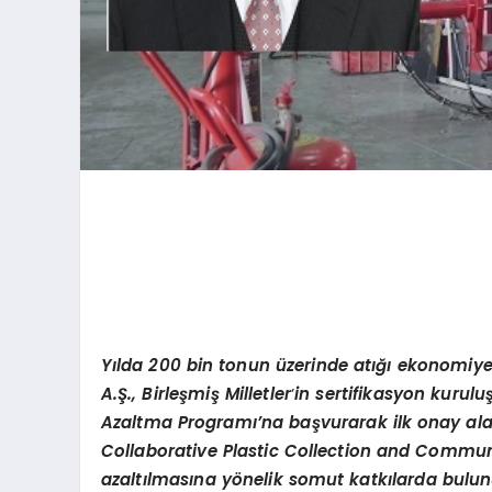
Y
ılda 200 bin
ton
un üzerinde
at
ığı ekonomiye 
A.Ş., Birleşmiş Milletler
’
in sertifikasyon kurulu
Azaltma Programı’na başvurarak ilk onay ala
Collaborative Plastic Collection and Comm
azaltılmasına y
ö
nelik somut katkılarda bulun