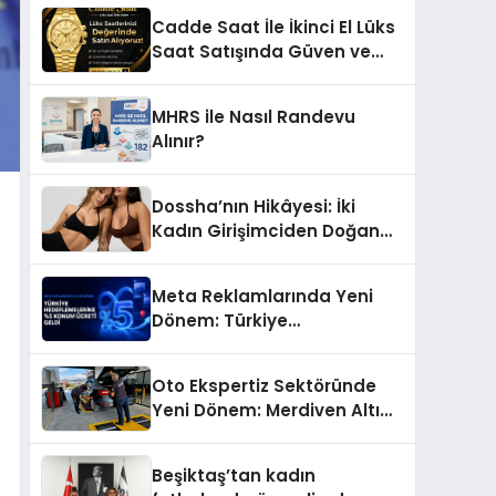
Başarı Hikâyesi: Van Gölü
Cadde Saat İle İkinci El Lüks
Yöresel Işkın Kökü Sirkesi
Saat Satışında Güven ve
Doğru Değerleme
MHRS ile Nasıl Randevu
Alınır?
Dossha’nın Hikâyesi: İki
Kadın Girişimciden Doğan
Bir Marka
Meta Reklamlarında Yeni
Dönem: Türkiye
Hedeflemelerine Yüzde 5
Konum Ücreti Geldi
Oto Ekspertiz Sektöründe
Yeni Dönem: Merdiven Altı
İşletmeler Tarih Oluyor
Beşiktaş’tan kadın