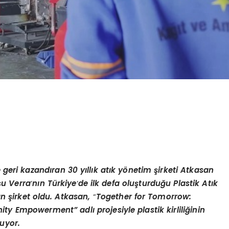
geri kazandıran 30 yıllık atık y
ö
netim şirketi Atkasan
ş
u Verra
’
nın Türkiye
’
de ilk defa oluşturduğu
Plastik At
ık
n şirket oldu. Atkasan,
“
Together for Tomorrow:
unity Empowerment
” adlı projesiyle plastik kirliliğinin
uyor.