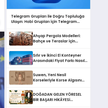
Telegram Grupları ile Doğru Topluluğa
Ulaşın: Hobi Grupları İçin Telegram
Kullanımı
Ahşap Pergola Modelleri:
Bahçe ve Teraslar İçin
Modern Tasarım Fikirleri
Sıfır ve İkinci El Konteyner
Arasındaki Fiyat Farkı Nasıl
Oluşur?
Suwen, Yeni Nesil
Korseleriyle Korse Algısını
Değiştiriyor
DOĞADAN GELEN YÖRESEL
BİR BAŞARI HİKÂYESİ
Anadolu’dan Çıkan Güçlü Bir