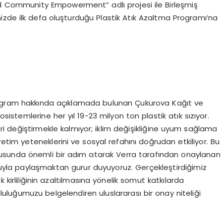
d Community Empowerment” adlı projesi ile Birleşmiş
kemizde ilk defa oluşturduğu Plastik Atık Azaltma Programı’na
.
rogram hakkında açıklamada bulunan Çukurova Kağıt ve
stemlerine her yıl 19-23 milyon ton plastik atık sızıyor.
çleri değiştirmekle kalmıyor; iklim değişikliğine uyum sağlama
retim yeteneklerini ve sosyal refahını doğrudan etkiliyor. Bu
ltusunda önemli bir adım atarak Verra tarafından onaylanan
yuyla paylaşmaktan gurur duyuyoruz. Gerçekleştirdiğimiz
k kirliliğinin azaltılmasına yönelik somut katkılarda
mluluğumuzu belgelendiren uluslararası bir onay niteliği