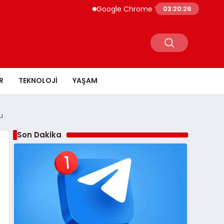
Google Chrome Yapay Zeka ile Güçleniyor Gem
03:20:28
R
TEKNOLOJI
YAŞAM
u
Son Dakika