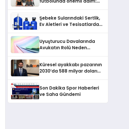
futbolunda önemli adım:
Sahadaki liderler Didem
Karagenç ve Başak
Şebeke Sularındaki Sertlik,
Gündoğdu kulüp hafızasını
Ev Aletleri ve Tesisatlarda
geleceğe taşıyacak
Kireç Sorununu Artırıyor
Uyuşturucu Davalarında
Avukatın Rolü Neden
Belirleyicidir?
Küresel ayakkabı pazarının
2030’da 588 milyar doları
aşması bekleniyor
Son Dakika Spor Haberleri
ve Saha Gündemi