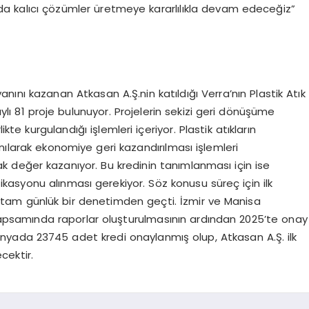
sunda kalıcı çözümler üretmeye kararlılıkla devam edeceğiz”
nını kazanan Atkasan A.Ş.nin katıldığı Verra’nın Plastik Atık
ı 81 proje bulunuyor. Projelerin sekizi geri dönüşüme
ikte kurgulandığı işlemleri içeriyor. Plastik atıkların
nılarak ekonomiye geri kazandırılması işlemleri
ak değer kazanıyor. Bu kredinin tanımlanması için ise
fikasyonu alınması gerekiyor. Söz konusu süreç için ilk
4 tam günlük bir denetimden geçti. İzmir ve Manisa
kapsamında raporlar oluşturulmasının ardından 2025’te onay
nyada 23745 adet kredi onaylanmış olup, Atkasan A.Ş. ilk
cektir.