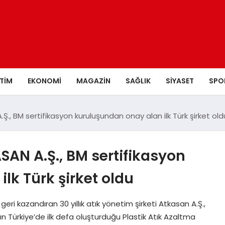
ITIM
EKONOMI
MAGAZIN
SAĞLIK
SIYASET
SPO
Ş., BM sertifikasyon kuruluşundan onay alan ilk Türk şirket old
SAN A.Ş., BM sertifikasyon
lk Türk şirket oldu
i kazandıran 30 yıllık atık yönetim şirketi Atkasan A.Ş.,
’nın Türkiye’de ilk defa oluşturduğu Plastik Atık Azaltma