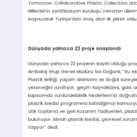
Tomorrow: Collaborative Plastic Collection an
Milletler’in sertifikasyon kuruluşu Verra’nın ül
başvurarak Türkiye’den onay alan ilk şirket oldu
Dünyada yalnızca 22 proje onaylandı
Dünyada yalnızca 22 projenin kayıtlı olduğu p
Ambalaj Grup Genel Müdürü İsa Doğanlı, “Su ekosi
Plastik kirliliği, yaşam alanlarını ve doğal süre
yeteneğini azaltıyor, geçim kaynaklarını, gıda ü
kapsamda sürdürülebilirlik hedeflerimiz doğru
plastik kredisi programına katıldığımızı kamuo
atık toplama ve geri kazanım faaliyetleri, plasti
bulunuyor. Alınan plastik kredisi, çevresel soru
taşıyor” dedi.