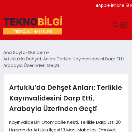
Apple iPhone 18 Pro Etk
GÜNDEM
Ana Sayfa
Gündem
Artuklu’da Dehşet Anları: Terlikle Kayınvalidesini Darp Etti,
DÜNYA
Arabayla Üzerinden Geçti
EĞITIM
Artuklu’da Dehşet Anları: Terlikle
EKONOMI
Kayınvalidesini Darp Etti,
Arabayla Üzerinden Geçti
MAGAZIN
Kayınvalidesini Otomobille Kesti, Terlikle Darp Etti 20
SAĞLIK
Haziran’da Artuklu ilçesi 13 Mart Mahallesi Emniyet