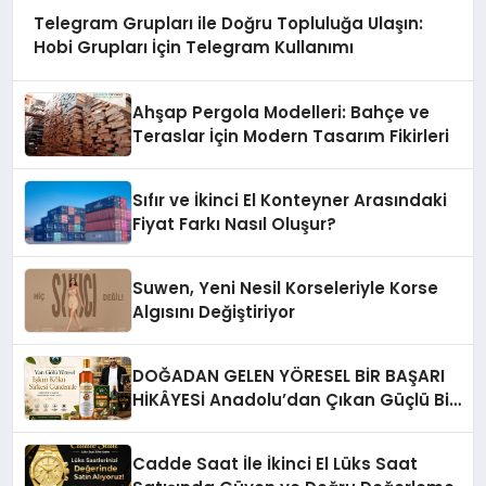
Telegram Grupları ile Doğru Topluluğa Ulaşın:
Hobi Grupları İçin Telegram Kullanımı
Ahşap Pergola Modelleri: Bahçe ve
Teraslar İçin Modern Tasarım Fikirleri
Sıfır ve İkinci El Konteyner Arasındaki
Fiyat Farkı Nasıl Oluşur?
Suwen, Yeni Nesil Korseleriyle Korse
Algısını Değiştiriyor
DOĞADAN GELEN YÖRESEL BİR BAŞARI
HİKÂYESİ Anadolu’dan Çıkan Güçlü Bir
Başarı Hikâyesi: Van Gölü Yöresel
Işkın Kökü Sirkesi
Cadde Saat İle İkinci El Lüks Saat