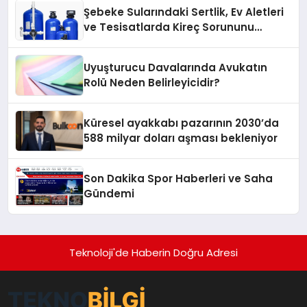
hafızasını geleceğe taşıyacak
Şebeke Sularındaki Sertlik, Ev Aletleri
ve Tesisatlarda Kireç Sorununu
Artırıyor
Uyuşturucu Davalarında Avukatın
Rolü Neden Belirleyicidir?
Küresel ayakkabı pazarının 2030’da
588 milyar doları aşması bekleniyor
Son Dakika Spor Haberleri ve Saha
Gündemi
Teknoloji'de Haberin Doğru Adresi