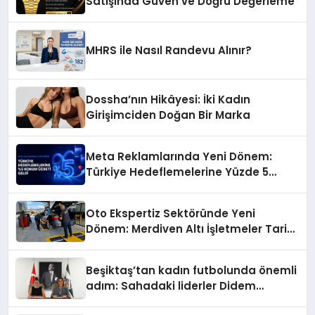
Satışında Güven ve Doğru Değerleme
MHRS ile Nasıl Randevu Alınır?
Dossha’nın Hikâyesi: İki Kadın
Girişimciden Doğan Bir Marka
Meta Reklamlarında Yeni Dönem:
Türkiye Hedeflemelerine Yüzde 5
Konum Ücreti Geldi
Oto Ekspertiz Sektöründe Yeni
Dönem: Merdiven Altı İşletmeler Tarih
Oluyor
Beşiktaş’tan kadın futbolunda önemli
adım: Sahadaki liderler Didem
Karagenç ve Başak Gündoğdu kulüp