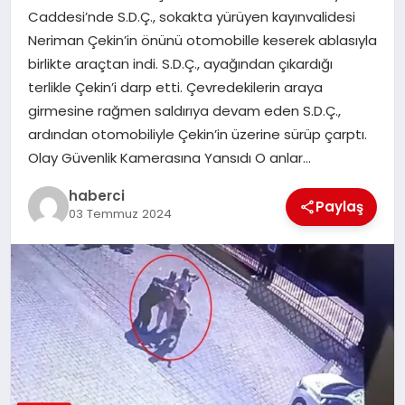
Caddesi’nde S.D.Ç., sokakta yürüyen kayınvalidesi
SIYASET
Neriman Çekin’in önünü otomobille keserek ablasıyla
birlikte araçtan indi. S.D.Ç., ayağından çıkardığı
SPOR
terlikle Çekin’i darp etti. Çevredekilerin araya
girmesine rağmen saldırıya devam eden S.D.Ç.,
TEKNOLOJI
ardından otomobiliyle Çekin’in üzerine sürüp çarptı.
Olay Güvenlik Kamerasına Yansıdı O anlar…
YAŞAM
haberci
Paylaş
03 Temmuz 2024