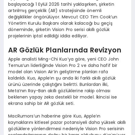
başlayacağı 1 Eylül 2026 tarihi yaklaşırken, şirketin
artırılmış gerçeklik (AR) stratejisinde önemli
değişiklikler öngörülüyor. Mevcut CEO Tim Cook’un
Yönetim Kurulu Başkanı olarak kalacağı bu geçiş
döneminde, şirketin Vision Pro serisi akıllı gözlük
projelerinin iptal edildiği iddia ediliyor.
AR Gözlük Planlarında Revizyon
Apple analisti Ming-Chi Kuo’ya göre, yeni CEO John
Ternus’un liderliğinde Vision Pro 2 ve daha hafif bir
model olan Vision Air’in geliştirme planları rafa
kaldırıldı. Kuo, Apple’ın şu anda iki farklı akıllı gözlük
ürünü üzerinde çalıştığını belirtti. Bunlardan ilki,
Meta’nın Ray-Ban akıllı gözlüklerine rakip olması
beklenen yapay zeka destekli bir model. İkincisi ise
ekrana sahip bir AR gözlük seti.
MacRumors’un haberine göre Kuo, Apple’ın
kaynaklarını kitlesel pazar potansiyeli daha yüksek akıllı
gözlüklere yönlendirmesi nedeniyle Vision Pro serisinin
sonlandırılmasının doğru bir karar olduğunu düşünüyor.