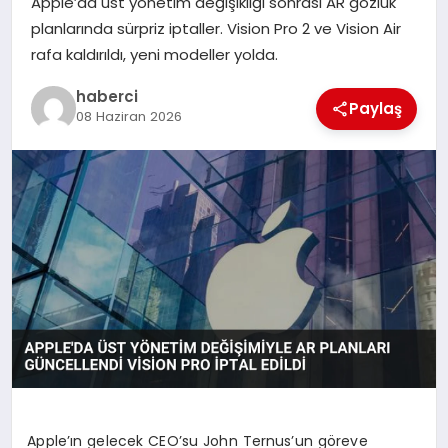
Apple’da üst yönetim değişikliği sonrası AR gözlük
SIYASET
planlarında sürpriz iptaller. Vision Pro 2 ve Vision Air
rafa kaldırıldı, yeni modeller yolda.
SPOR
haberci
Paylaş
08 Haziran 2026
TEKNOLOJI
YAŞAM
Apple’ın gelecek CEO’su John Ternus’un göreve