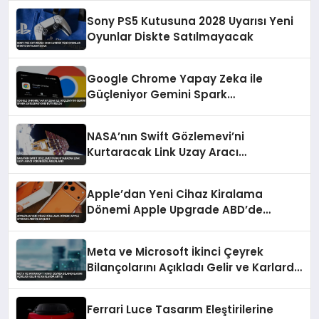
Sony PS5 Kutusuna 2028 Uyarısı Yeni
Oyunlar Diskte Satılmayacak
Google Chrome Yapay Zeka ile
Güçleniyor Gemini Spark
Entegrasyonu Duyuruldu
NASA’nın Swift Gözlemevi’ni
Kurtaracak Link Uzay Aracı
Yörüngede Arızalandı
Apple’dan Yeni Cihaz Kiralama
Dönemi Apple Upgrade ABD’de
Başladı
Meta ve Microsoft İkinci Çeyrek
Bilançolarını Açıkladı Gelir ve Karlarda
Artış
Ferrari Luce Tasarım Eleştirilerine