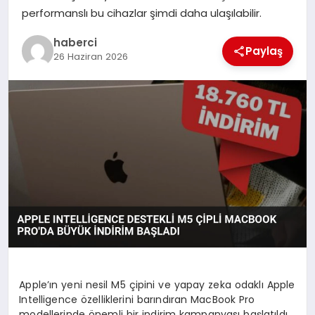
performanslı bu cihazlar şimdi daha ulaşılabilir.
SIYASET
haberci
Paylaş
SPOR
26 Haziran 2026
TEKNOLOJI
YAŞAM
Apple’ın yeni nesil M5 çipini ve yapay zeka odaklı Apple
Intelligence özelliklerini barındıran MacBook Pro
modellerinde önemli bir indirim kampanyası başlatıldı.