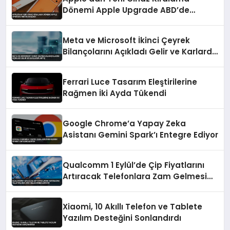
Dönemi Apple Upgrade ABD’de
Başladı
Meta ve Microsoft İkinci Çeyrek
Bilançolarını Açıkladı Gelir ve Karlarda
Artış
Ferrari Luce Tasarım Eleştirilerine
Rağmen İki Ayda Tükendi
Google Chrome’a Yapay Zeka
Asistanı Gemini Spark’ı Entegre Ediyor
Qualcomm 1 Eylül’de Çip Fiyatlarını
Artıracak Telefonlara Zam Gelmesi
Bekleniyor
Xiaomi, 10 Akıllı Telefon ve Tablete
Yazılım Desteğini Sonlandırdı