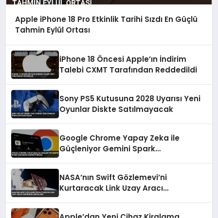
Apple iPhone 18 Pro Etkinlik Tarihi Sızdı En Güçlü
Tahmin Eylül Ortası
iPhone 18 Öncesi Apple’ın İndirim
Talebi CXMT Tarafından Reddedildi
Sony PS5 Kutusuna 2028 Uyarısı Yeni
Oyunlar Diskte Satılmayacak
Google Chrome Yapay Zeka ile
Güçleniyor Gemini Spark
Entegrasyonu Duyuruldu
NASA’nın Swift Gözlemevi’ni
Kurtaracak Link Uzay Aracı
Yörüngede Arızalandı
Apple’dan Yeni Cihaz Kiralama