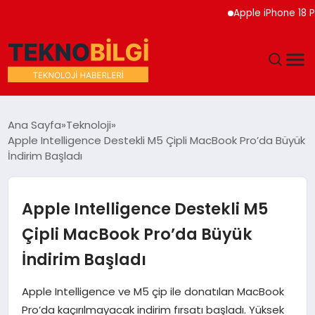
Apple iPhone 18 Pro Etk
GÜNDEM
Ana Sayfa
Teknoloji
Apple Intelligence Destekli M5 Çipli MacBook Pro’da Büyük
DÜNYA
İndirim Başladı
EĞITIM
Apple Intelligence Destekli M5
EKONOMI
Çipli MacBook Pro’da Büyük
İndirim Başladı
MAGAZIN
Apple Intelligence ve M5 çip ile donatılan MacBook
SAĞLIK
Pro’da kaçırılmayacak indirim fırsatı başladı. Yüksek