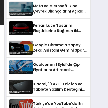
Meta ve Microsoft İkinci
Çeyrek Bilançolarını Açıkladı
Gelir ve Karlarda Artış
Ferrari Luce Tasarım
Eleştirilerine Rağmen İki
Ayda Tükendi
Google Chrome’a Yapay
Zeka Asistanı Gemini Spark’ı
Entegre Ediyor
Qualcomm 1 Eylül’de Çip
Fiyatlarını Artıracak
Telefonlara Zam Gelmesi
Bekleniyor
Xiaomi, 10 Akıllı Telefon ve
Tablete Yazılım Desteğini
Sonlandırdı
Türkiye’de YouTube’da En