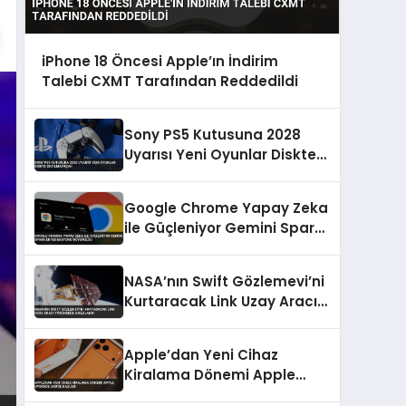
iPhone 18 Öncesi Apple’ın İndirim
Talebi CXMT Tarafından Reddedildi
Sony PS5 Kutusuna 2028
Uyarısı Yeni Oyunlar Diskte
Satılmayacak
Google Chrome Yapay Zeka
ile Güçleniyor Gemini Spark
Entegrasyonu Duyuruldu
NASA’nın Swift Gözlemevi’ni
Kurtaracak Link Uzay Aracı
Yörüngede Arızalandı
Apple’dan Yeni Cihaz
Kiralama Dönemi Apple
Upgrade ABD’de Başladı