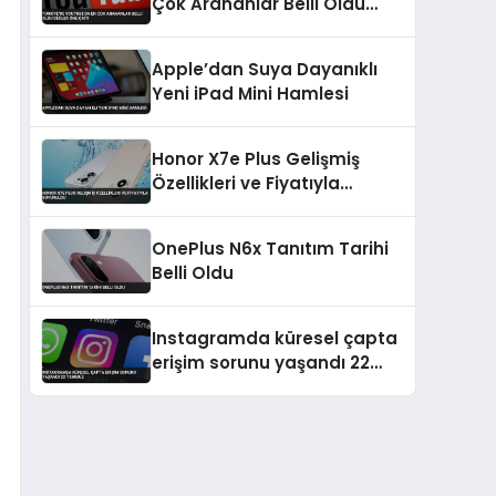
Çok Arananlar Belli Oldu
Diziler Öne Çıktı
Apple’dan Suya Dayanıklı
Yeni iPad Mini Hamlesi
Honor X7e Plus Gelişmiş
Özellikleri ve Fiyatıyla
Duyuruldu
OnePlus N6x Tanıtım Tarihi
Belli Oldu
Instagramda küresel çapta
erişim sorunu yaşandı 22
Temmuz