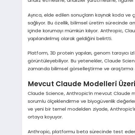
analiz etmesine, analizler yürütmesine, figürle
Ayrıca, elde edilen sonuçların kaynak koda ve ç
sağlıyor. Bu özellik, bilimsel üretim sürecinde a
içinde korumayı mümkün kılıyor. Anthropic, Cla
yapılandırılmış olarak geldiğini belirtti.
Platform, 3D protein yapıları, genom tarayıcı izle
görüntüleyebiliyor. Bu yetenekler, Claude Scien
zamanda bilimsel görselleştirme ve araştırma çık
Mevcut Claude Modelleri Üzeri
Claude Science, Anthropic’in mevcut Claude mod
sorumlu ölçeklendirme ve biyogüvenlik değerlen
ve yeni bir temel modelden ziyade, Anthropic’i
ortaya koyuyor.
Anthropic, platformu beta sürecinde test eden ba