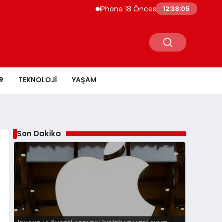
iPhone 18 Öncesi Apple’ın İndirim Talebi 
12:38:06
R
TEKNOLOJI
YAŞAM
Son Dakika