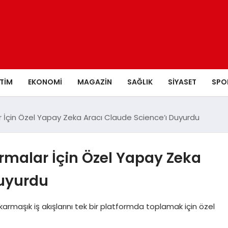
ITIM
EKONOMI
MAGAZIN
SAĞLIK
SIYASET
SPO
r İçin Özel Yapay Zeka Aracı Claude Science’ı Duyurdu
ırmalar İçin Özel Yapay Zeka
Duyurdu
karmaşık iş akışlarını tek bir platformda toplamak için özel