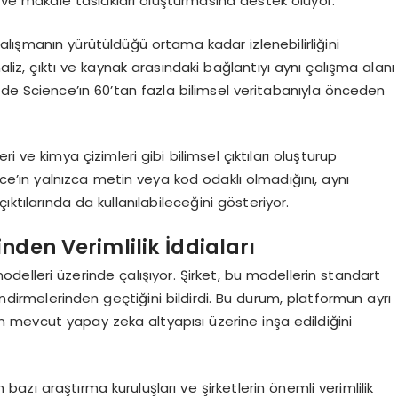
r ve makale taslakları oluşturmasına destek oluyor.
alışmanın yürütüldüğü ortama kadar izlenebilirliğini
naliz, çıktı ve kaynak arasındaki bağlantıyı aynı çalışma alanı
ude Science’ın 60’tan fazla bilimsel veritabanıyla önceden
ri ve kimya çizimleri gibi bilimsel çıktıları oluşturup
ce’ın yalnızca metin veya kod odaklı olmadığını, aynı
tılarında da kullanılabileceğini gösteriyor.
nden Verimlilik İddiaları
elleri üzerinde çalışıyor. Şirket, bu modellerin standart
dirmelerinden geçtiğini bildirdi. Bu durum, platformun ayrı
n mevcut yapay zeka altyapısı üzerine inşa edildiğini
zı araştırma kuruluşları ve şirketlerin önemli verimlilik