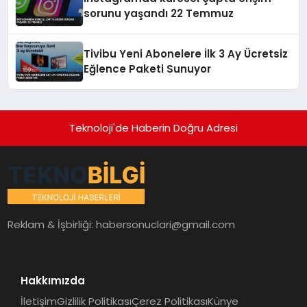
sorunu yaşandı 22 Temmuz
Tivibu Yeni Abonelere İlk 3 Ay Ücretsiz
Eğlence Paketi Sunuyor
Teknoloji'de Haberin Doğru Adresi
Reklam & İşbirliği:
habersonuclari@gmail.com
Hakkımızda
İletişim
Gizlilik Politikası
Çerez Politikası
Künye