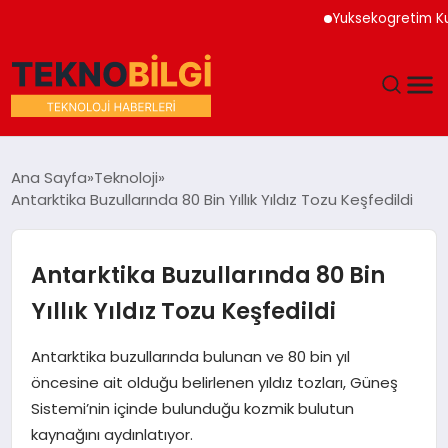
Yuksekogretim Kurumu 
GÜNDEM
Ana Sayfa
Teknoloji
Antarktika Buzullarında 80 Bin Yıllık Yıldız Tozu Keşfedildi
DÜNYA
EĞITIM
Antarktika Buzullarında 80 Bin
Yıllık Yıldız Tozu Keşfedildi
EKONOMI
Antarktika buzullarında bulunan ve 80 bin yıl
MAGAZIN
öncesine ait olduğu belirlenen yıldız tozları, Güneş
Sistemi’nin içinde bulunduğu kozmik bulutun
SAĞLIK
kaynağını aydınlatıyor.