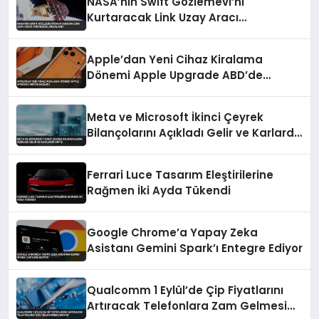
NASA’nın Swift Gözlemevi’ni
Kurtaracak Link Uzay Aracı
Yörüngede Arızalandı
Apple’dan Yeni Cihaz Kiralama
Dönemi Apple Upgrade ABD’de
Başladı
Meta ve Microsoft İkinci Çeyrek
Bilançolarını Açıkladı Gelir ve Karlarda
Artış
Ferrari Luce Tasarım Eleştirilerine
Rağmen İki Ayda Tükendi
Google Chrome’a Yapay Zeka
Asistanı Gemini Spark’ı Entegre Ediyor
Qualcomm 1 Eylül’de Çip Fiyatlarını
Artıracak Telefonlara Zam Gelmesi