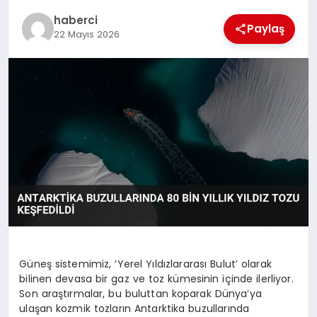
SIYASET
haberci
Paylaş
22 Mayıs 2026
SPOR
TEKNOLOJI
YAŞAM
Güneş sistemimiz, ‘Yerel Yıldızlararası Bulut’ olarak
bilinen devasa bir gaz ve toz kümesinin içinde ilerliyor.
Son araştırmalar, bu buluttan koparak Dünya’ya
ulaşan kozmik tozların Antarktika buzullarında