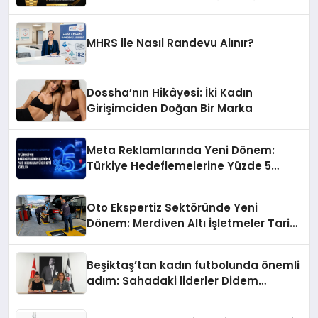
MHRS ile Nasıl Randevu Alınır?
Dossha’nın Hikâyesi: İki Kadın
Girişimciden Doğan Bir Marka
Meta Reklamlarında Yeni Dönem:
Türkiye Hedeflemelerine Yüzde 5
Konum Ücreti Geldi
Oto Ekspertiz Sektöründe Yeni
Dönem: Merdiven Altı İşletmeler Tarih
Oluyor
Beşiktaş’tan kadın futbolunda önemli
adım: Sahadaki liderler Didem
Karagenç ve Başak Gündoğdu kulüp
hafızasını geleceğe taşıyacak