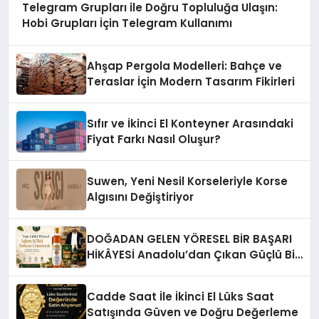
Telegram Grupları ile Doğru Topluluğa Ulaşın:
Hobi Grupları İçin Telegram Kullanımı
Ahşap Pergola Modelleri: Bahçe ve
Teraslar İçin Modern Tasarım Fikirleri
Sıfır ve İkinci El Konteyner Arasındaki
Fiyat Farkı Nasıl Oluşur?
Suwen, Yeni Nesil Korseleriyle Korse
Algısını Değiştiriyor
DOĞADAN GELEN YÖRESEL BİR BAŞARI
HİKÂYESİ Anadolu’dan Çıkan Güçlü Bir
Başarı Hikâyesi: Van Gölü Yöresel
Işkın Kökü Sirkesi
Cadde Saat İle İkinci El Lüks Saat
Satışında Güven ve Doğru Değerleme