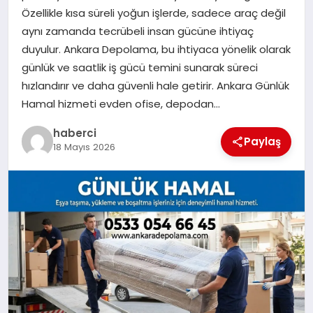
Özellikle kısa süreli yoğun işlerde, sadece araç değil
SIYASET
aynı zamanda tecrübeli insan gücüne ihtiyaç
duyulur. Ankara Depolama, bu ihtiyaca yönelik olarak
SPOR
günlük ve saatlik iş gücü temini sunarak süreci
hızlandırır ve daha güvenli hale getirir. Ankara Günlük
TEKNOLOJI
Hamal hizmeti evden ofise, depodan…
YAŞAM
haberci
Paylaş
18 Mayıs 2026