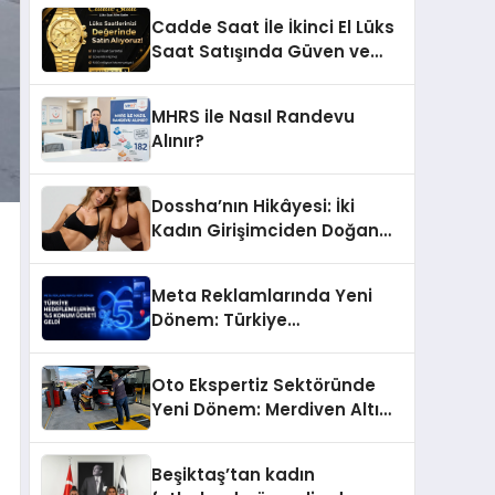
Başarı Hikâyesi: Van Gölü
Cadde Saat İle İkinci El Lüks
Yöresel Işkın Kökü Sirkesi
Saat Satışında Güven ve
Doğru Değerleme
MHRS ile Nasıl Randevu
Alınır?
Dossha’nın Hikâyesi: İki
Kadın Girişimciden Doğan
Bir Marka
Meta Reklamlarında Yeni
Dönem: Türkiye
Hedeflemelerine Yüzde 5
Konum Ücreti Geldi
Oto Ekspertiz Sektöründe
Yeni Dönem: Merdiven Altı
İşletmeler Tarih Oluyor
Beşiktaş’tan kadın