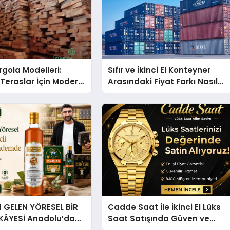
gola Modelleri:
Sıfır ve İkinci El Konteyner
Teraslar İçin Modern
Arasındaki Fiyat Farkı Nasıl
kirleri
Oluşur?
GELEN YÖRESEL BİR
Cadde Saat İle İkinci El Lüks
İKÂYESİ Anadolu’dan
Saat Satışında Güven ve
lü Bir Başarı
Doğru Değerleme