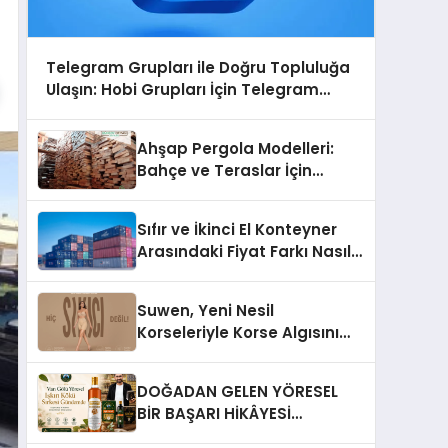
Telegram Grupları ile Doğru Topluluğa
Ulaşın: Hobi Grupları İçin Telegram
Kullanımı
Ahşap Pergola Modelleri:
Bahçe ve Teraslar İçin
Modern Tasarım Fikirleri
Sıfır ve İkinci El Konteyner
Arasındaki Fiyat Farkı Nasıl
Oluşur?
Suwen, Yeni Nesil
Korseleriyle Korse Algısını
Değiştiriyor
DOĞADAN GELEN YÖRESEL
BİR BAŞARI HİKÂYESİ
Anadolu’dan Çıkan Güçlü Bir