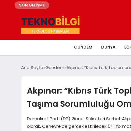
SON GELİŞME
GÜNDEM
DÜNYA
EĞ
Ana Sayfa
Gündem
Akpınar: “Kıbrıs Türk Toplumu
Akpınar: “Kıbrıs Türk To
Taşıma Sorumluluğu Omu
Demokrat Parti (DP) Genel Sekreteri Serhat Akpınar
olarak, Cenevre’de gerçekleştirilecek 5+1 forma