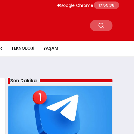
Google Chrome Yapay Zeka ile Güçleniyo
17:55:39
R
TEKNOLOJI
YAŞAM
Son Dakika