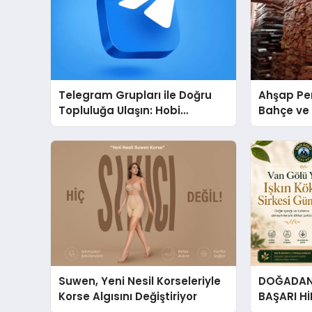
Telegram Grupları ile Doğru
Ahşap Per
Topluluğa Ulaşın: Hobi
Bahçe ve 
Grupları İçin Telegram
Tasarım Fi
Kullanımı
Suwen, Yeni Nesil Korseleriyle
DOĞADAN 
Korse Algısını Değiştiriyor
BAŞARI H
Çıkan Güç