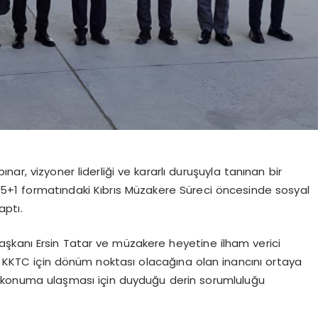
ar, vizyoner liderliği ve kararlı duruşuyla tanınan bir
k 5+1 formatındaki Kıbrıs Müzakere Süreci öncesinde sosyal
aptı.
şkanı Ersin Tatar ve müzakere heyetine ilham verici
cin KKTC için dönüm noktası olacağına olan inancını ortaya
lu konuma ulaşması için duyduğu derin sorumluluğu