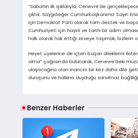
“Sabahın ilk ışıklarıyla, Cenevre’de gerçekleşe
çıktık. Saygıdeğer Cumhurbaşkanımız Sayın Ers
için Demokrat Parti olarak tam destek ve başarı 
Cumhuriyeti için hayırlı ve tarihi bir adım olma
halk olarak hak ettiği zirveye taşımak, bizlerin 
Heyet üyelerine de içten başarı dileklerini ileten 
olma” çağrısında bulunarak, Cenevre’deki müzakere
ulaşacağına olan inancını bir kez daha dile getir
duruşunu ve halkına duyduğu sarsılmaz bağlılığı
Benzer Haberler