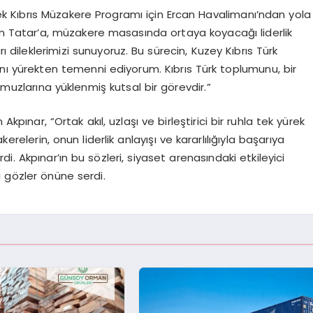
cek Kıbrıs Müzakere Programı için Ercan Havalimanı’ndan yola
in Tatar’a, müzakere masasında ortaya koyacağı liderlik
dileklerimizi sunuyoruz. Bu sürecin, Kuzey Kıbrıs Türk
sını yürekten temenni ediyorum. Kıbrıs Türk toplumunu, bir
omuzlarına yüklenmiş kutsal bir görevdir.”
Akpınar, “Ortak akıl, uzlaşı ve birleştirici bir ruhla tek yürek
lerin, onun liderlik anlayışı ve kararlılığıyla başarıya
di. Akpınar’ın bu sözleri, siyaset arenasındaki etkileyici
 gözler önüne serdi.