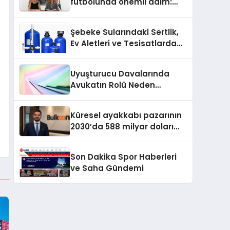
futbolunda önemli adım:
Sahadaki liderler Didem
Karagenç ve Başak
Şebeke Sularındaki Sertlik,
Gündoğdu kulüp hafızasını
Ev Aletleri ve Tesisatlarda
geleceğe taşıyacak
Kireç Sorununu Artırıyor
Uyuşturucu Davalarında
Avukatın Rolü Neden
Belirleyicidir?
Küresel ayakkabı pazarının
2030’da 588 milyar doları
aşması bekleniyor
Son Dakika Spor Haberleri
ve Saha Gündemi