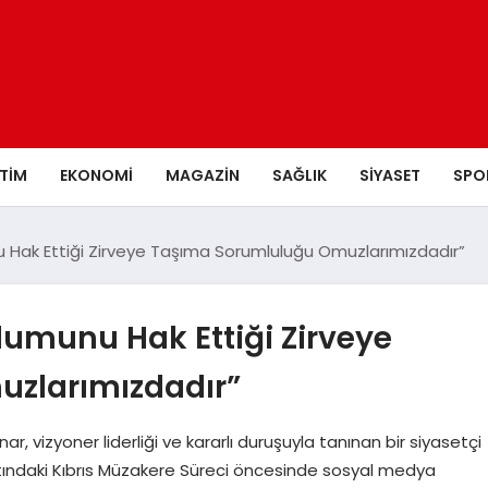
ITIM
EKONOMI
MAGAZIN
SAĞLIK
SIYASET
SPO
nu Hak Ettiği Zirveye Taşıma Sorumluluğu Omuzlarımızdadır”
plumunu Hak Ettiği Zirveye
zlarımızdadır”
, vizyoner liderliği ve kararlı duruşuyla tanınan bir siyasetçi
tındaki Kıbrıs Müzakere Süreci öncesinde sosyal medya