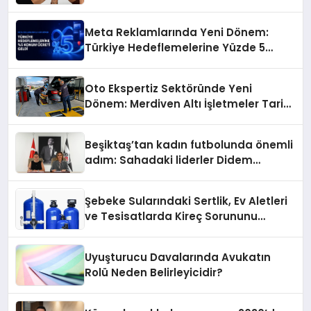
Meta Reklamlarında Yeni Dönem:
Türkiye Hedeflemelerine Yüzde 5
Konum Ücreti Geldi
Oto Ekspertiz Sektöründe Yeni
Dönem: Merdiven Altı İşletmeler Tarih
Oluyor
Beşiktaş’tan kadın futbolunda önemli
adım: Sahadaki liderler Didem
Karagenç ve Başak Gündoğdu kulüp
hafızasını geleceğe taşıyacak
Şebeke Sularındaki Sertlik, Ev Aletleri
ve Tesisatlarda Kireç Sorununu
Artırıyor
Uyuşturucu Davalarında Avukatın
Rolü Neden Belirleyicidir?