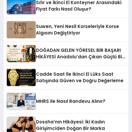
Sıfır ve İkinci El Konteyner Arasındaki
Fiyat Farkı Nasıl Oluşur?
Suwen, Yeni Nesil Korseleriyle Korse
Algısını Değiştiriyor
DOĞADAN GELEN YÖRESEL BİR BAŞARI
HİKÂYESİ Anadolu’dan Çıkan Güçlü Bir
Başarı Hikâyesi: Van Gölü Yöresel
Işkın Kökü Sirkesi
Cadde Saat İle İkinci El Lüks Saat
Satışında Güven ve Doğru Değerleme
MHRS ile Nasıl Randevu Alınır?
Dossha’nın Hikâyesi: İki Kadın
Girişimciden Doğan Bir Marka