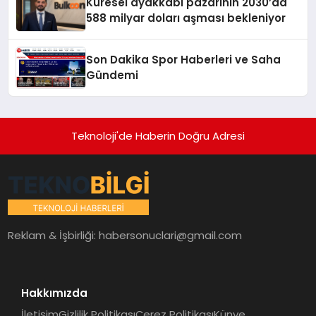
Küresel ayakkabı pazarının 2030’da
588 milyar doları aşması bekleniyor
Son Dakika Spor Haberleri ve Saha
Gündemi
Teknoloji'de Haberin Doğru Adresi
Reklam & İşbirliği:
habersonuclari@gmail.com
Hakkımızda
İletişim
Gizlilik Politikası
Çerez Politikası
Künye