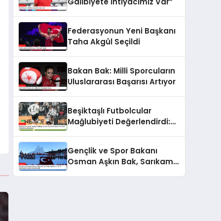
Galibiyete İhtiyacımız Var”
Federasyonun Yeni Başkanı
Taha Akgül Seçildi
Bakan Bak: Milli Sporcuların
Uluslararası Başarısı Artıyor
Beşiktaşlı Futbolcular
Mağlubiyeti Değerlendirdi:
Gedson Fernandes ve
Gabriel Paulista’dan
Gençlik ve Spor Bakanı
Açıklamalar
Osman Aşkın Bak, Sarıkamış
Harekatı’nın 110. Yıl
Dönümünde Gençleri Anma
Etkinliği