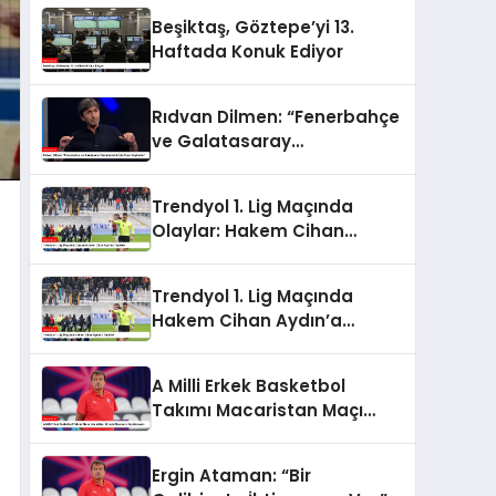
Beşiktaş, Göztepe’yi 13.
Haftada Konuk Ediyor
Rıdvan Dilmen: “Fenerbahçe
ve Galatasaray
Şampiyonluk İçin Puan
Kaybeder”
Trendyol 1. Lig Maçında
Olaylar: Hakem Cihan
Aydın’a Tepkiler
Trendyol 1. Lig Maçında
Hakem Cihan Aydın’a
Tepkiler
A Milli Erkek Basketbol
Takımı Macaristan Maçı
Öncesi Ataman’ın
Açıklamaları
Ergin Ataman: “Bir