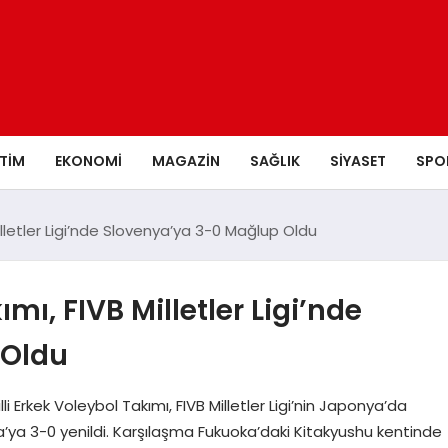
ITIM
EKONOMI
MAGAZIN
SAĞLIK
SIYASET
SPO
Milletler Ligi’nde Slovenya’ya 3-0 Mağlup Oldu
ımı, FIVB Milletler Ligi’nde
 Oldu
li Erkek Voleybol Takımı, FIVB Milletler Ligi’nin Japonya’da
a’ya 3-0 yenildi. Karşılaşma Fukuoka’daki Kitakyushu kentinde