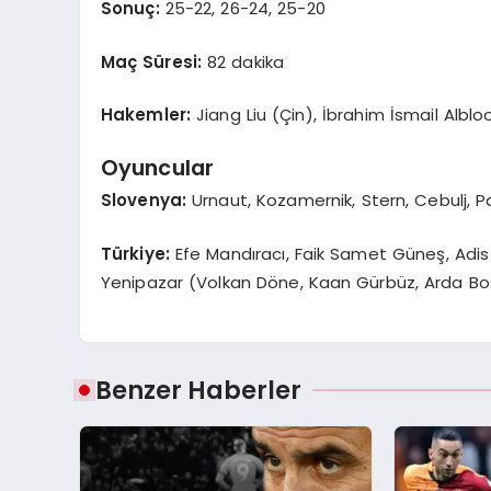
Sonuç:
25-22, 26-24, 25-20
Maç Süresi:
82 dakika
Hakemler:
Jiang Liu (Çin), İbrahim İsmail Albloos
Oyuncular
Slovenya:
Urnaut, Kozamernik, Stern, Cebulj, P
Türkiye:
Efe Mandıracı, Faik Samet Güneş, Adis 
Yenipazar (Volkan Döne, Kaan Gürbüz, Arda Bos
Benzer Haberler