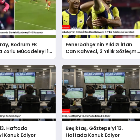
ray, Bodrum FK
Fenerbahçe’nin Yıldızı İrfan
a Zorlu Mücadeleyi 1-
Can Kahveci, 3 Yıllık Sözleşme
ı
İmzaladı
 13. Haftada
Beşiktaş, Göztepe’yi 13.
i Konuk Ediyor
Haftada Konuk Ediyor