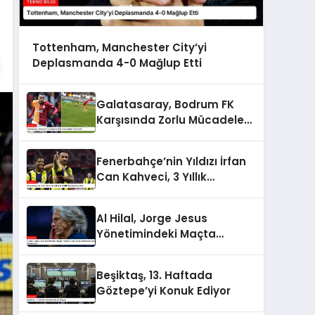
Tottenham, Manchester City’yi
Deplasmanda 4-0 Mağlup Etti
Galatasaray, Bodrum FK
Karşısında Zorlu Mücadeleyi
1-0 Kazandı
Fenerbahçe’nin Yıldızı İrfan
Can Kahveci, 3 Yıllık
Sözleşme İmzaladı
Al Hilal, Jorge Jesus
Yönetimindeki Maçta
Yenilerek Uzun Süreli
Yenilmezlik Serisini
Beşiktaş, 13. Haftada
Sonlandırdı
Göztepe’yi Konuk Ediyor