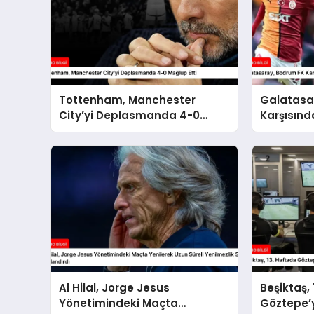
Tottenham, Manchester
Galatasa
City’yi Deplasmanda 4-0
Karşısınd
Mağlup Etti
0 Kazand
Al Hilal, Jorge Jesus
Beşiktaş,
Yönetimindeki Maçta
Göztepe’y