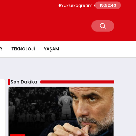
Yuksekogretim Kurumu Dijital Donusum Icin
15:52:44
R
TEKNOLOJI
YAŞAM
Son Dakika