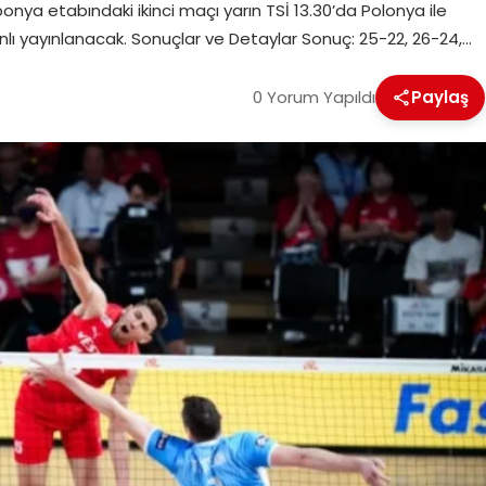
ponya etabındaki ikinci maçı yarın TSİ 13.30’da Polonya ile
lı yayınlanacak. Sonuçlar ve Detaylar Sonuç: 25-22, 26-24,…
0 Yorum Yapıldı
Paylaş