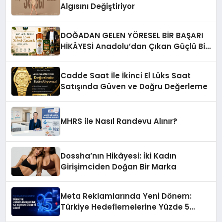
Algısını Değiştiriyor
DOĞADAN GELEN YÖRESEL BİR BAŞARI
HİKÂYESİ Anadolu’dan Çıkan Güçlü Bir
Başarı Hikâyesi: Van Gölü Yöresel
Işkın Kökü Sirkesi
Cadde Saat İle İkinci El Lüks Saat
Satışında Güven ve Doğru Değerleme
MHRS ile Nasıl Randevu Alınır?
Dossha’nın Hikâyesi: İki Kadın
Girişimciden Doğan Bir Marka
Meta Reklamlarında Yeni Dönem:
Türkiye Hedeflemelerine Yüzde 5
Konum Ücreti Geldi