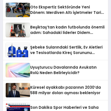
Oto Ekspertiz Sektöründe Yeni
Dönem: Merdiven Altı İşletmeler Tarih
Oluyor
Beşiktaş’tan kadın futbolunda önemli
adım: Sahadaki liderler Didem
Karagenç ve Başak Gündoğdu kulüp
hafızasını geleceğe taşıyacak
Şebeke Sularındaki Sertlik, Ev Aletleri
ve Tesisatlarda Kireç Sorununu
Artırıyor
Uyuşturucu Davalarında Avukatın
Rolü Neden Belirleyicidir?
Küresel ayakkabı pazarının 2030’da
588 milyar doları aşması bekleniyor
Son Dakika Spor Haberleri ve Saha