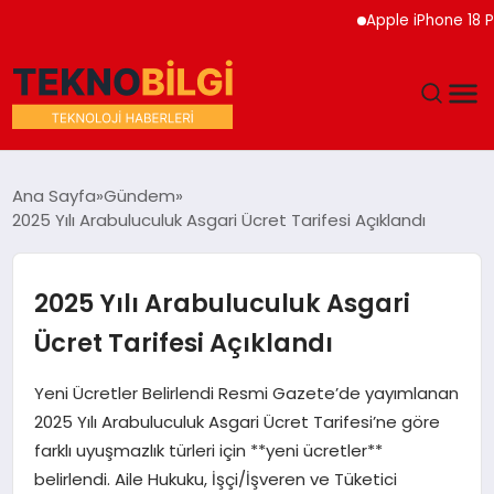
Apple iPhone 18 Pro Etk
GÜNDEM
Ana Sayfa
Gündem
2025 Yılı Arabuluculuk Asgari Ücret Tarifesi Açıklandı
DÜNYA
EĞITIM
2025 Yılı Arabuluculuk Asgari
Ücret Tarifesi Açıklandı
EKONOMI
Yeni Ücretler Belirlendi Resmi Gazete’de yayımlanan
MAGAZIN
2025 Yılı Arabuluculuk Asgari Ücret Tarifesi’ne göre
farklı uyuşmazlık türleri için **yeni ücretler**
SAĞLIK
belirlendi. Aile Hukuku, İşçi/İşveren ve Tüketici