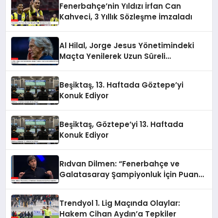
Fenerbahçe’nin Yıldızı İrfan Can
Kahveci, 3 Yıllık Sözleşme İmzaladı
Al Hilal, Jorge Jesus Yönetimindeki
Maçta Yenilerek Uzun Süreli
Yenilmezlik Serisini Sonlandırdı
Beşiktaş, 13. Haftada Göztepe’yi
Konuk Ediyor
Beşiktaş, Göztepe’yi 13. Haftada
Konuk Ediyor
Rıdvan Dilmen: “Fenerbahçe ve
Galatasaray Şampiyonluk İçin Puan
Kaybeder”
Trendyol 1. Lig Maçında Olaylar:
Hakem Cihan Aydın’a Tepkiler