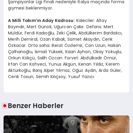
Şampiyonlar Ligi Finali nedeniyle İtalya maçında forma
giymesi beklenmiyor.
A Milli Takım’ın Aday Kadrosu:
Kaleciler: Altay
Bayındır, Mert Günok, Uğurcan Çakır. Defans: Mert
Müldür, Ferdi Kadıoğlu, Zeki Çelik, Abdülkerim Bardakcı,
Merih Demiral, Ozan Kabak, Samet Akaydın, Cenk
Özkacar. Orta saha: Berat Özdemir, Can Uzun, Hakan
Çalhanoğlu, İsmail Yüksek, Kaan Ayhan, Okay Yokuşlu,
Orkun Kökçü, Salih Özcan. Forvet: Abdülkadir Ömür,
İrfan Can Kahveci, Yunus Akgün, Kenan Yıldız, Kerem
Aktürkoğlu, Barış Alper Yılmaz, Oğuz Aydın, Arda Güler,
Cenk Tosun, Semih Kılıçsoy, Yusuf Yazıcı.
Benzer Haberler