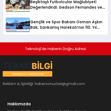
Beşiktaşlı Futbolcular Mağlubiyeti
Değerlendirdi: Gedson Fernandes ve
Gabriel Paulista’dan Açıklamalar
Gençlik ve Spor Bakanı Osman Aşkın
Bak, Sarıkamış Harekatı’nın 110. Yıl
Dönümünde Gençleri Anma Etkinliği
Teknoloji'de Haberin Doğru Adresi
Reklam & İşbirliği:
habersonuclari@gmail.com
Hakkımızda