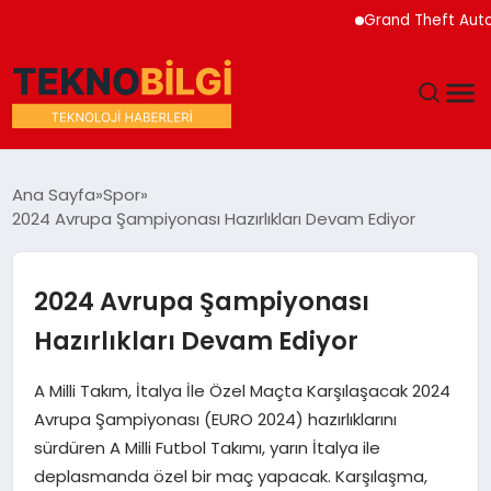
Grand Theft Auto VI Yen
GÜNDEM
Ana Sayfa
Spor
2024 Avrupa Şampiyonası Hazırlıkları Devam Ediyor
DÜNYA
EĞITIM
2024 Avrupa Şampiyonası
Hazırlıkları Devam Ediyor
EKONOMI
A Milli Takım, İtalya İle Özel Maçta Karşılaşacak 2024
MAGAZIN
Avrupa Şampiyonası (EURO 2024) hazırlıklarını
sürdüren A Milli Futbol Takımı, yarın İtalya ile
SAĞLIK
deplasmanda özel bir maç yapacak. Karşılaşma,