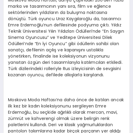
marka ve tasarımcının yanı sıra, film ve eğlence
sektörlerinden yıldızların da buluşma noktasına
dönüştü. Türk oyuncu Uraz Kaygılaroğlu da, tasarımcı
Emre Erdemoğlu’nun defilesinde podyuma çıktı. Yıldız
Teknik Üniversitesi Yılın Yıldızları Ödülleri’nde “En Saygın
Sinema Oyuncusu” ve Yeditepe Üniversitesi Dilek
Ödülleri’nde “En İyi Oyuncu” gibi ödüllerin sahibi olan
sanatçı, defilenin açılış ve kapanışını ustalıkla
yönetirken, finalinde ise koleksiyonun vizyonunu
yansıtan özgün deri tasarımlarıyla katılımcıları etkiledi.
Türk dizilerindeki rolleriyle Rus izleyicisinin de sevgisini
kazanan oyuncu, defilede alkışlarla karşılandı.
Moskova Moda Haftası’na daha önce de katılan ancak
ilk kez bir kadın koleksiyonunu sergileyen Emre
Erdemoğlu, bu seçkide ağırlıklı olarak mercan, mavi,
zümrüt ve kahverengi olmak üzere belirgin renk
paletlerini kullandı. Deri ve klasik yağmurluklardan
pantolon takımlarına kadar birçok parçanın yer aldığı