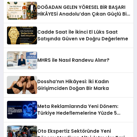
DOĞADAN GELEN YÖRESEL BİR BAŞARI
HİKÂYESİ Anadolu’dan Çıkan Güçlü Bir
Başarı Hikâyesi: Van Gölü Yöresel
Işkın Kökü Sirkesi
Cadde Saat İle İkinci El Lüks Saat
Satışında Güven ve Doğru Değerleme
MHRS ile Nasıl Randevu Alınır?
Dossha’nın Hikâyesi: İki Kadın
Girişimciden Doğan Bir Marka
Meta Reklamlarında Yeni Dönem:
Türkiye Hedeflemelerine Yüzde 5
Konum Ücreti Geldi
Oto Ekspertiz Sektöründe Yeni