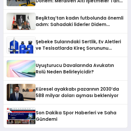
Dönem: Merdiven Altı İşletmeler Tarih
Oluyor
Beşiktaş’tan kadın futbolunda önemli
adım: Sahadaki liderler Didem
Karagenç ve Başak Gündoğdu kulüp
hafızasını geleceğe taşıyacak
Şebeke Sularındaki Sertlik, Ev Aletleri
ve Tesisatlarda Kireç Sorununu
Artırıyor
Uyuşturucu Davalarında Avukatın
Rolü Neden Belirleyicidir?
Küresel ayakkabı pazarının 2030’da
588 milyar doları aşması bekleniyor
Son Dakika Spor Haberleri ve Saha
Gündemi