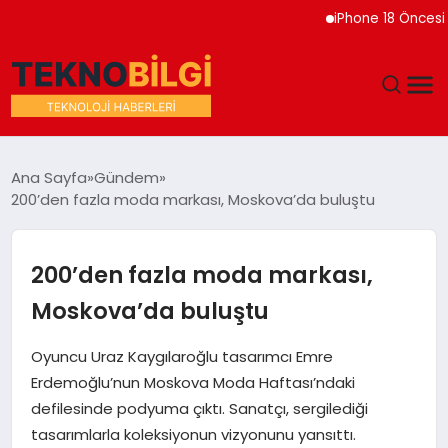
iPhone 18 Öncesi Apple
GÜNDEM
Ana Sayfa
Gündem
200’den fazla moda markası, Moskova’da buluştu
DÜNYA
EĞITIM
200’den fazla moda markası,
Moskova’da buluştu
EKONOMI
Oyuncu Uraz Kaygılaroğlu tasarımcı Emre
MAGAZIN
Erdemoğlu’nun Moskova Moda Haftası’ndaki
defilesinde podyuma çıktı. Sanatçı, sergilediği
SAĞLIK
tasarımlarla koleksiyonun vizyonunu yansıttı.