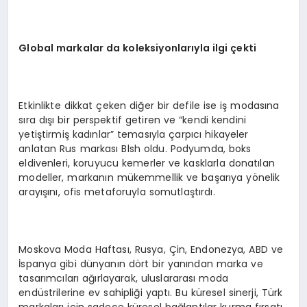
Global markalar da koleksiyonlarıyla ilgi çekti
Etkinlikte dikkat çeken diğer bir defile ise iş modasına
sıra dışı bir perspektif getiren ve “kendi kendini
yetiştirmiş kadınlar” temasıyla çarpıcı hikayeler
anlatan Rus markası Blsh oldu. Podyumda, boks
eldivenleri, koruyucu kemerler ve kasklarla donatılan
modeller, markanın mükemmellik ve başarıya yönelik
arayışını, ofis metaforuyla somutlaştırdı.
Moskova Moda Haftası, Rusya, Çin, Endonezya, ABD ve
İspanya gibi dünyanın dört bir yanından marka ve
tasarımcıları ağırlayarak, uluslararası moda
endüstrilerine ev sahipliği yaptı. Bu küresel sinerji, Türk
markaları için sadece küresel bağlantılar kurma fırsatı