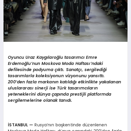
Oyuncu Uraz Kaygı
laro
ğlu tasarımcı Emre
Erdemoğlu’nun Moskova Moda Haftası’ndaki
defilesinde podyuma çıktı. Sanatçı, sergilediği
tasarımlarla koleksiyonun vizyonunu yansıttı.
200’den fazla markanın katıldığı etkinlikte yakalanan
uluslararası sinerji ise Türk tasarımcıların
yeteneklerini dünya çapında prestijli platformda
sergilemelerine olanak tanıdı.
İSTANBUL —
Rusya’nın başkentinde düzenlenen
Moskova Moda Haftası, dünya çapındaki 200’den fazla