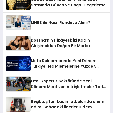
Satışında Güven ve Doğru Değerleme
MHRS ile Nasıl Randevu Alınır?
Dossha’nın Hikâyesi: İki Kadın
Girişimciden Doğan Bir Marka
Meta Reklamlarında Yeni Dönem:
Türkiye Hedeflemelerine Yüzde 5
Konum Ücreti Geldi
Oto Ekspertiz Sektöründe Yeni
Dönem: Merdiven Altı İşletmeler Tarih
Oluyor
Beşiktaş’tan kadın futbolunda önemli
adım: Sahadaki liderler Didem
Karagenç ve Başak Gündoğdu kulüp