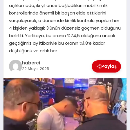
açıklamada, iki yıl önce başladıkları mobil kimlik
SIYASET
kontrollerinde önemli bir başarı elde ettiklerini
vurgulayarak, o dönemde kimlik kontrolü yapılan her
SPOR
4 kişiden yaklaşık 3’ünün düzensiz göçmen olduğunu
belirtti. Yerlikaya, bu oranın %74,5 olduğunu ancak
TEKNOLOJI
geçtiğimiz ay itibariyle bu oranın %1,8’e kadar
düştüğünü ve artık her…
YAŞAM
haberci
Paylaş
22 Mayıs 2025