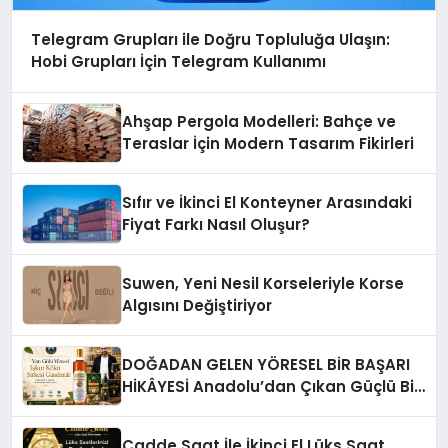
Telegram Grupları ile Doğru Topluluğa Ulaşın:
Hobi Grupları İçin Telegram Kullanımı
Ahşap Pergola Modelleri: Bahçe ve
Teraslar İçin Modern Tasarım Fikirleri
Sıfır ve İkinci El Konteyner Arasındaki
Fiyat Farkı Nasıl Oluşur?
Suwen, Yeni Nesil Korseleriyle Korse
Algısını Değiştiriyor
DOĞADAN GELEN YÖRESEL BİR BAŞARI
HİKÂYESİ Anadolu’dan Çıkan Güçlü Bir
Başarı Hikâyesi: Van Gölü Yöresel
Işkın Kökü Sirkesi
Cadde Saat İle İkinci El Lüks Saat