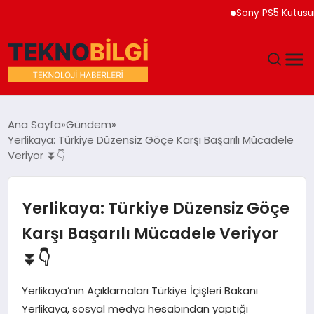
Sony PS5 Kutusuna 202
GÜNDEM
Ana Sayfa
Gündem
Yerlikaya: Türkiye Düzensiz Göçe Karşı Başarılı Mücadele
DÜNYA
Veriyor ⏬👇
EĞITIM
Yerlikaya: Türkiye Düzensiz Göçe
EKONOMI
Karşı Başarılı Mücadele Veriyor
⏬👇
MAGAZIN
Yerlikaya’nın Açıklamaları Türkiye İçişleri Bakanı
SAĞLIK
Yerlikaya, sosyal medya hesabından yaptığı