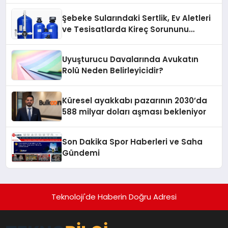
hafızasını geleceğe taşıyacak
Şebeke Sularındaki Sertlik, Ev Aletleri
ve Tesisatlarda Kireç Sorununu
Artırıyor
Uyuşturucu Davalarında Avukatın
Rolü Neden Belirleyicidir?
Küresel ayakkabı pazarının 2030’da
588 milyar doları aşması bekleniyor
Son Dakika Spor Haberleri ve Saha
Gündemi
Teknoloji'de Haberin Doğru Adresi