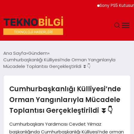
Sony PS5 Kutusuna 202
GÜNDEM
Ana Sayfa
Gündem
Cumhurbaşkanlığı Külliyesi’nde Orman Yangınlarıyla
DÜNYA
Mücadele Toplantısı Gerçekleştirildi ⏬👇
EĞITIM
Cumhurbaşkanlığı Külliyesi’nde
EKONOMI
Orman Yangınlarıyla Mücadele
Toplantısı Gerçekleştirildi ⏬👇
MAGAZIN
Cumhurbaşkanı Yardımcısı Cevdet Yılmaz
SAĞLIK
başkanlığında Cumhurbaşkanlığı Külliyesi’nde orman