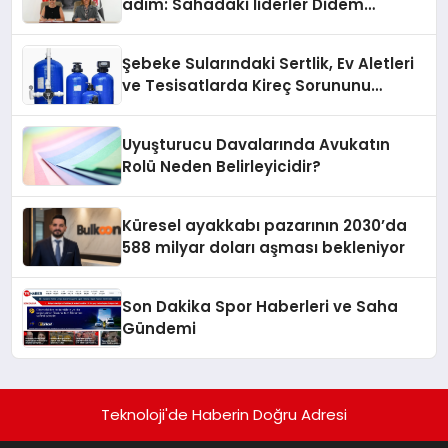
adım: Sahadaki liderler Didem
Karagenç ve Başak Gündoğdu kulüp
hafızasını geleceğe taşıyacak
Şebeke Sularındaki Sertlik, Ev Aletleri
ve Tesisatlarda Kireç Sorununu
Artırıyor
Uyuşturucu Davalarında Avukatın
Rolü Neden Belirleyicidir?
Küresel ayakkabı pazarının 2030’da
588 milyar doları aşması bekleniyor
Son Dakika Spor Haberleri ve Saha
Gündemi
Teknoloji'de Haberin Doğru Adresi