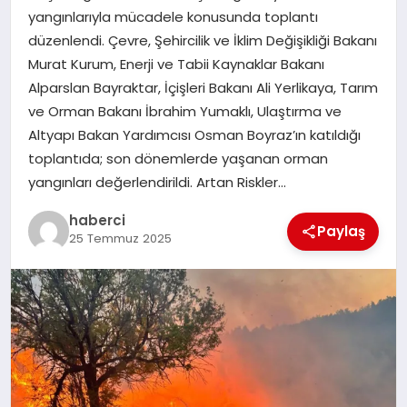
yangınlarıyla mücadele konusunda toplantı
SIYASET
düzenlendi. Çevre, Şehircilik ve İklim Değişikliği Bakanı
Murat Kurum, Enerji ve Tabii Kaynaklar Bakanı
SPOR
Alparslan Bayraktar, İçişleri Bakanı Ali Yerlikaya, Tarım
ve Orman Bakanı İbrahim Yumaklı, Ulaştırma ve
TEKNOLOJI
Altyapı Bakan Yardımcısı Osman Boyraz’ın katıldığı
toplantıda; son dönemlerde yaşanan orman
YAŞAM
yangınları değerlendirildi. Artan Riskler…
haberci
Paylaş
25 Temmuz 2025