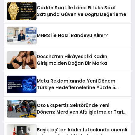
Işkın Kökü Sirkesi
Cadde Saat İle İkinci El Lüks Saat
Satışında Güven ve Doğru Değerleme
MHRS ile Nasıl Randevu Alınır?
Dossha’nın Hikâyesi: İki Kadın
Girişimciden Doğan Bir Marka
Meta Reklamlarında Yeni Dönem:
Türkiye Hedeflemelerine Yüzde 5
Konum Ücreti Geldi
Oto Ekspertiz Sektöründe Yeni
Dönem: Merdiven Altı İşletmeler Tarih
Oluyor
Beşiktaş’tan kadın futbolunda önemli