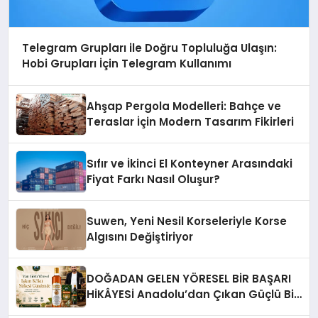
Telegram Grupları ile Doğru Topluluğa Ulaşın:
Hobi Grupları İçin Telegram Kullanımı
Ahşap Pergola Modelleri: Bahçe ve
Teraslar İçin Modern Tasarım Fikirleri
Sıfır ve İkinci El Konteyner Arasındaki
Fiyat Farkı Nasıl Oluşur?
Suwen, Yeni Nesil Korseleriyle Korse
Algısını Değiştiriyor
DOĞADAN GELEN YÖRESEL BİR BAŞARI
HİKÂYESİ Anadolu’dan Çıkan Güçlü Bir
Başarı Hikâyesi: Van Gölü Yöresel